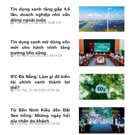
Tín dụng xanh tăng gấp 4,6
lần, doanh nghiệp nhỏ vẫn
đứng ngoài cuộc
Thứ Bảy, 27/06/2026 16:09 CH
Tín dụng xanh mở dòng vốn
mới cho hành trình tăng
trưởng bền vững
Thứ Năm, 25/06/2026 04:14 SA
IFC Đà Nẵng: Làm gì để biến
tài chính xanh thành lợi
thế?
Thứ Hai, 22/06/2026 07:52 SA
Từ Bến Ninh Kiều đến Đất
Sen hồng: Những ngày hội
níu chân du khách
Thứ Bảy, 20/06/2026 07:03 SA