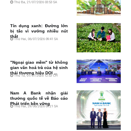
Thứ Ba, 21/07/2026 03:53 SA
Tín dụng xanh: Đường lớn
bị tắc vì vướng nhiều nút
thắt
Thứ Hai, 06/07/2026 09:41 SA
"Ngoại giao mềm" từ không
gian văn hoá trà của hệ sinh
thái thương hiệu DOI ...
Thứ Tư, 01/07/2026 12:53 CH
Nam A Bank nhận giải
thưởng quốc tế về Báo cáo
Phát triển bền vững
Thứ Hai, 29/06/2026 09:21 SA