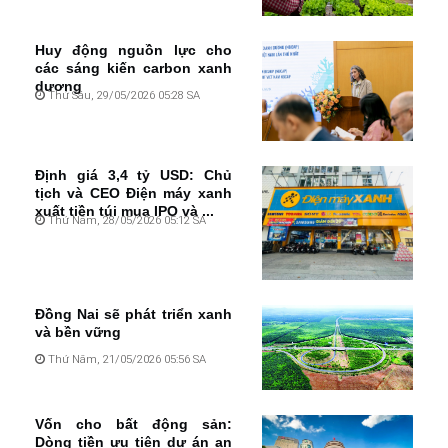
Huy động nguồn lực cho
các sáng kiến carbon xanh
dương
Thứ Sáu, 29/05/2026 05:28 SA
Định giá 3,4 tỷ USD: Chủ
tịch và CEO Điện máy xanh
xuất tiền túi mua IPO và ...
Thứ Năm, 28/05/2026 05:12 SA
Đồng Nai sẽ phát triển xanh
và bền vững
Thứ Năm, 21/05/2026 05:56 SA
Vốn cho bất động sản:
Dòng tiền ưu tiên dự án an