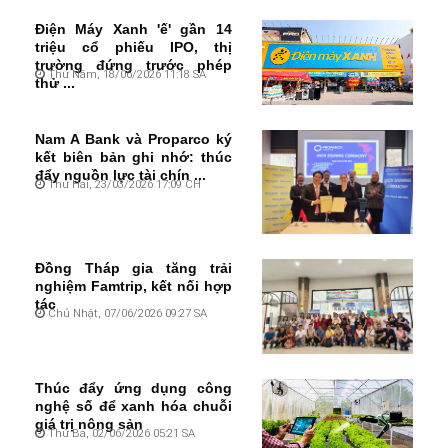
Điện Máy Xanh 'ế' gần 14
triệu cổ phiếu IPO, thị
trường đứng trước phép
Thứ Năm, 18/06/2026 11:18 SA
thử ...
Nam A Bank và Proparco ký
kết biên bản ghi nhớ: thúc
đẩy nguồn lực tài chín ...
Thứ Hai, 23/03/2026 17:09 CH
Đồng Tháp gia tăng trải
nghiệm Famtrip, kết nối hợp
tác
Chủ Nhật, 07/06/2026 09:27 SA
Thúc đẩy ứng dụng công
nghệ số để xanh hóa chuỗi
giá trị nông sản
Thứ Ba, 02/06/2026 05:21 SA