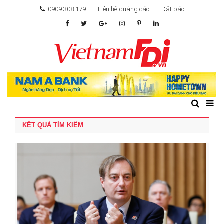
0909.308.179
Liên hệ quảng cáo
Đặt báo
TÂM ĐIỂM ĐẦU TƯ
TÀI CHÍNH
BẤT ĐỘNG SẢN
KẾT QUẢ TÌM KIẾM
KHỞI NGHIỆP
GIẢI TRÍ & CÔNG NGHỆ