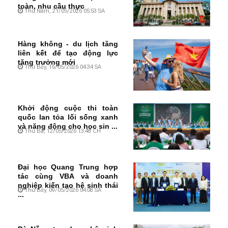
toàn, nhu cầu thực
Thứ Năm, 21/05/2026 05:53 SA
Hàng không - du lịch tăng
liên kết để tạo động lực
tăng trưởng mới
Thứ Bảy, 16/05/2026 04:34 SA
Khởi động cuộc thi toàn
quốc lan tỏa lối sống xanh
và năng động cho học sin ...
Thứ Ba, 12/05/2026 13:48 CH
Đại học Quang Trung hợp
tác cùng VBA và doanh
nghiệp kiến tạo hệ sinh thái
Thứ Bảy, 09/05/2026 04:08 SA
...