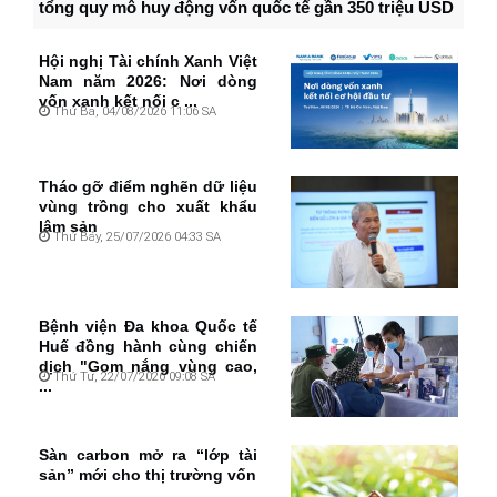
tổng quy mô huy động vốn quốc tế gần 350 triệu USD
Hội nghị Tài chính Xanh Việt
Nam năm 2026: Nơi dòng
vốn xanh kết nối c ...
Thứ Ba, 04/08/2026 11:06 SA
Tháo gỡ điểm nghẽn dữ liệu
vùng trồng cho xuất khẩu
lâm sản
Thứ Bảy, 25/07/2026 04:33 SA
Bệnh viện Đa khoa Quốc tế
Huế đồng hành cùng chiến
dịch "Gom nắng vùng cao,
Thứ Tư, 22/07/2026 09:08 SA
...
Sàn carbon mở ra “lớp tài
sản” mới cho thị trường vốn