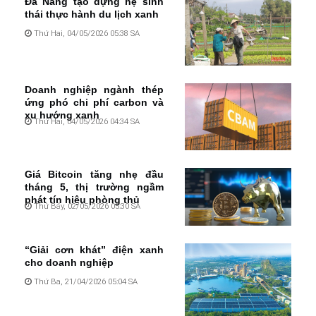
Đà Nẵng tạo dựng hệ sinh
thái thực hành du lịch xanh
Thứ Hai, 04/05/2026 05:38 SA
Doanh nghiệp ngành thép
ứng phó chi phí carbon và
xu hướng xanh
Thứ Hai, 04/05/2026 04:34 SA
Giá Bitcoin tăng nhẹ đầu
tháng 5, thị trường ngầm
phát tín hiệu phòng thủ
Thứ Bảy, 02/05/2026 05:30 SA
“Giải cơn khát” điện xanh
cho doanh nghiệp
Thứ Ba, 21/04/2026 05:04 SA