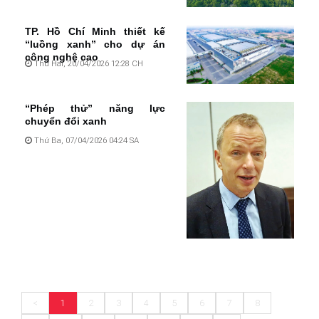
TP. Hồ Chí Minh thiết kế
“luồng xanh” cho dự án
công nghệ cao
Thứ Hai, 20/04/2026 12:28 CH
“Phép thử” năng lực
chuyển đổi xanh
Thứ Ba, 07/04/2026 04:24 SA
<
1
2
3
4
5
6
7
8