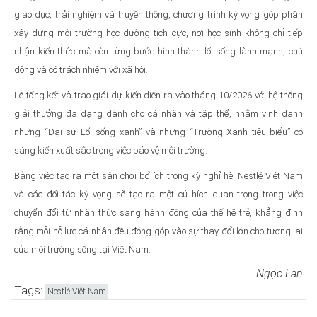
giáo dục, trải nghiệm và truyền thông, chương trình kỳ vọng góp phần
xây dựng môi trường học đường tích cực, nơi học sinh không chỉ tiếp
nhận kiến thức mà còn từng bước hình thành lối sống lành mạnh, chủ
động và có trách nhiệm với xã hội.
Lễ tổng kết và trao giải dự kiến diễn ra vào tháng 10/2026 với hệ thống
giải thưởng đa dạng dành cho cá nhân và tập thể, nhằm vinh danh
những “Đại sứ Lối sống xanh” và những “Trường Xanh tiêu biểu” có
sáng kiến xuất sắc trong việc bảo vệ môi trường.
Bằng việc tạo ra một sân chơi bổ ích trong kỳ nghỉ hè, Nestlé Việt Nam
và các đối tác kỳ vọng sẽ tạo ra một cú hích quan trọng trong việc
chuyển đổi từ nhận thức sang hành động của thế hệ trẻ, khẳng định
rằng mỗi nỗ lực cá nhân đều đóng góp vào sự thay đổi lớn cho tương lai
của môi trường sống tại Việt Nam.
Ngọc Lan
Tags:
Nestlé Việt Nam