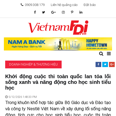
0909.308.179
Liên hệ quảng cáo
Đặt báo
TÂM ĐIỂM ĐẦU TƯ
TÀI CHÍNH
BẤT ĐỘNG SẢN
DOANH NGHIỆP & THƯƠNG HIỆU
KHỞI NGHIỆP
Khởi động cuộc thi toàn quốc lan tỏa lối
sống xanh và năng động cho học sinh tiểu
GIẢI TRÍ & CÔNG NGHỆ
học
5/12/2026 1:48:33 PM
Trong khuôn khổ hợp tác giữa Bộ Giáo dục và Đào tạo
và công ty Nestlé Việt Nam về xây dựng lối sống năng
động, tích cực cho học sinh tiểu học, cuộc thi toàn