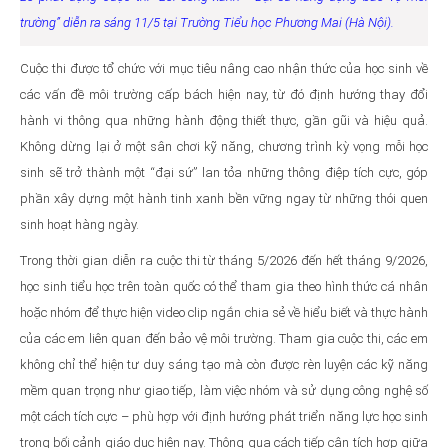
trường” diễn ra sáng 11/5 tại Trường Tiểu học Phương Mai (Hà Nội)
.
Cuộc thi được tổ chức với mục tiêu nâng cao nhận thức của học sinh về
các vấn đề môi trường cấp bách hiện nay, từ đó định hướng thay đổi
hành vi thông qua những hành động thiết thực, gần gũi và hiệu quả.
Không dừng lại ở một sân chơi kỹ năng, chương trình kỳ vọng mỗi học
sinh sẽ trở thành một “đại sứ” lan tỏa những thông điệp tích cực, góp
phần xây dựng một hành tinh xanh bền vững ngay từ những thói quen
sinh hoạt hàng ngày.
Trong thời gian diễn ra cuộc thi từ tháng 5/2026 đến hết tháng 9/2026,
học sinh tiểu học trên toàn quốc có thể tham gia theo hình thức cá nhân
hoặc nhóm để thực hiện video clip ngắn chia sẻ về hiểu biết và thực hành
của các em liên quan đến bảo vệ môi trường. Tham gia cuộc thi, các em
không chỉ thể hiện tư duy sáng tạo mà còn được rèn luyện các kỹ năng
mềm quan trọng như giao tiếp, làm việc nhóm và sử dụng công nghệ số
một cách tích cực – phù hợp với định hướng phát triển năng lực học sinh
trong bối cảnh giáo dục hiện nay. Thông qua cách tiếp cận tích hợp giữa