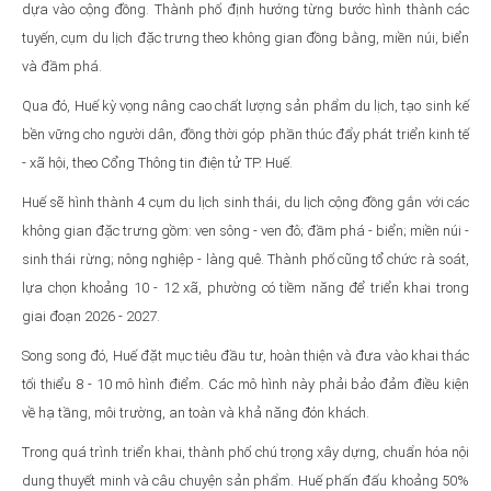
dựa vào cộng đồng. Thành phố định hướng từng bước hình thành các
tuyến, cụm du lịch đặc trưng theo không gian đồng bằng, miền núi, biển
và đầm phá.
Qua đó, Huế kỳ vọng nâng cao chất lượng sản phẩm du lịch, tạo sinh kế
bền vững cho người dân, đồng thời góp phần thúc đẩy phát triển kinh tế
- xã hội, theo Cổng Thông tin điện tử TP. Huế.
Huế sẽ hình thành 4 cụm du lịch sinh thái, du lịch cộng đồng gắn với các
không gian đặc trưng gồm: ven sông - ven đô; đầm phá - biển; miền núi -
sinh thái rừng; nông nghiệp - làng quê. Thành phố cũng tổ chức rà soát,
lựa chọn khoảng 10 - 12 xã, phường có tiềm năng để triển khai trong
giai đoạn 2026 - 2027.
Song song đó, Huế đặt mục tiêu đầu tư, hoàn thiện và đưa vào khai thác
tối thiểu 8 - 10 mô hình điểm. Các mô hình này phải bảo đảm điều kiện
về hạ tầng, môi trường, an toàn và khả năng đón khách.
Trong quá trình triển khai, thành phố chú trọng xây dựng, chuẩn hóa nội
dung thuyết minh và câu chuyện sản phẩm. Huế phấn đấu khoảng 50%