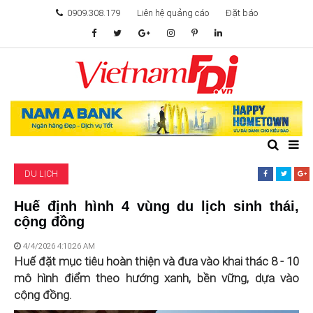
0909.308.179
Liên hệ quảng cáo
Đặt báo
TÂM ĐIỂM ĐẦU TƯ
TÀI CHÍNH
BẤT ĐỘNG SẢN
DU LỊCH
KHỞI NGHIỆP
Huế định hình 4 vùng du lịch sinh thái,
cộng đồng
GIẢI TRÍ & CÔNG NGHỆ
4/4/2026 4:10:26 AM
Huế đặt mục tiêu hoàn thiện và đưa vào khai thác 8 - 10
mô hình điểm theo hướng xanh, bền vững, dựa vào
cộng đồng.