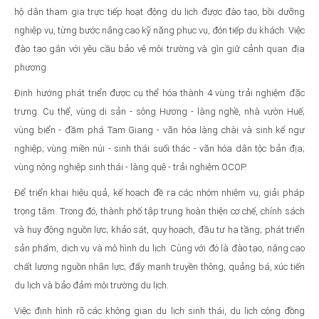
hộ dân tham gia trực tiếp hoạt động du lịch được đào tạo, bồi dưỡng
nghiệp vụ, từng bước nâng cao kỹ năng phục vụ, đón tiếp du khách. Việc
đào tạo gắn với yêu cầu bảo vệ môi trường và gìn giữ cảnh quan địa
phương.
Định hướng phát triển được cụ thể hóa thành 4 vùng trải nghiệm đặc
trưng. Cụ thể, vùng di sản - sông Hương - làng nghề, nhà vườn Huế;
vùng biển - đầm phá Tam Giang - văn hóa làng chài và sinh kế ngư
nghiệp; vùng miền núi - sinh thái suối thác - văn hóa dân tộc bản địa;
vùng nông nghiệp sinh thái - làng quê - trải nghiệm OCOP.
Để triển khai hiệu quả, kế hoạch đề ra các nhóm nhiệm vụ, giải pháp
trọng tâm. Trong đó, thành phố tập trung hoàn thiện cơ chế, chính sách
và huy động nguồn lực; khảo sát, quy hoạch, đầu tư hạ tầng; phát triển
sản phẩm, dịch vụ và mô hình du lịch. Cùng với đó là đào tạo, nâng cao
chất lượng nguồn nhân lực; đẩy mạnh truyền thông, quảng bá, xúc tiến
du lịch và bảo đảm môi trường du lịch.
Việc định hình rõ các không gian du lịch sinh thái, du lịch cộng đồng