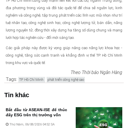
TP. Hồ Chí Minh cũng đẩy mạnh liên kết với các bộ, ngành Trung ương,
địa phương trong vùng và đối tác quốc tế để chia sẻ nguồn lực, kinh
nghiệm và công nghệ; tập trung phát triển các lĩnh vực mũi nhọn như trí
tuệ nhân tạo, công nghệ sinh học, công nghệ lượng tử, bán dẫn, năng
lượng nguyên tử; đồng thời xây dựng hạ tầng số dùng chung và mạng
lưới hợp tác nghiên cứu - đổi mới sáng tạo.
Các giải pháp này được kỳ vọng giúp nâng cao năng lực khoa học -
công nghệ, tăng sức cạnh tranh và khẳng định vị thế TP. Hồ Chí Minh
trong khu vực và quốc tế.
Theo Thời báo Ngân Hàng
Tags:
TP. Hồ Chí Minh
phát triển công nghệ cao
Tin khác
Bắt đầu từ ASEAN-ISE để thúc
đẩy ESG trên thị trường vốn
Thứ Năm, 06/08/2026 04:52 SA