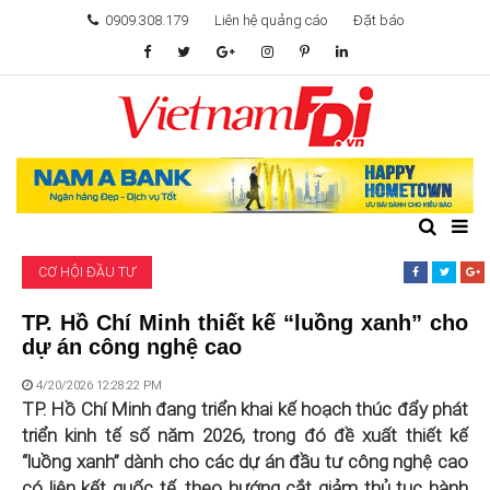
0909.308.179
Liên hệ quảng cáo
Đặt báo
TÂM ĐIỂM ĐẦU TƯ
TÀI CHÍNH
BẤT ĐỘNG SẢN
CƠ HỘI ĐẦU TƯ
KHỞI NGHIỆP
TP. Hồ Chí Minh thiết kế “luồng xanh” cho
dự án công nghệ cao
GIẢI TRÍ & CÔNG NGHỆ
4/20/2026 12:28:22 PM
TP. Hồ Chí Minh đang triển khai kế hoạch thúc đẩy phát
triển kinh tế số năm 2026, trong đó đề xuất thiết kế
“luồng xanh” dành cho các dự án đầu tư công nghệ cao
có liên kết quốc tế, theo hướng cắt giảm thủ tục hành