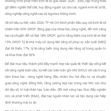
chương trình phát triển kinh tế số giai đoạn 2026 - 2030, tập trung tháo
gỡ điểm nghẽn thể chế, huy động nguồn lực cho các ngành kinh tế số lõi,
công nghiệp công nghệ cao và logistics thông minh.
Về chỉ tiêu cụ thể, năm 2026, TP. Hồ Chí Minh phấn đấu quy mô kinh tế số
chiếm trên 30% GRDP; đóng góp của khoa học, công nghệ, đổi mới sáng
tạo và chuyển đổi số đạt 18% GRDP; giá trị tăng thêm của kinh tế số đạt
15% GRDP. Tỷ lệ nhà máy sử dụng nền tảng số phục vụ sản xuất (MES)
đạt tối thiểu 17%; tỷ lệ cảng biển ứng dụng nền tảng số trong quản trị
và khai thác đạt 93%.
Để đạt mục tiêu, thành phố đẩy mạnh hợp tác quốc tế, thiết lập cổng kết
nối công nghệ toàn cầu, ký kết các biên bản ghi nhớ (MOU) với các trung
tâm khoa học - công nghệ hàng đầu nhằm thu hút đầu tư và chuyển
giao công nghệ. Đồng thời, tăng cường hợp tác trong các lĩnh vực như
dữ liệu số, trí tuệ nhân tạo, bán dẫn, đổi mới sáng tạo; thúc đẩy nghiên
cứu và phát triển (R&D), đào tạo nguồn nhân lực và tận dụng các hiệp
định thương mại tự do.