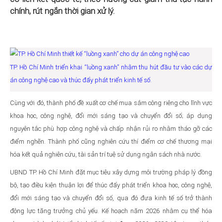
chính, rút ngắn thời gian xử lý.
TP. Hồ Chí Minh triển khai “luồng xanh” nhằm thu hút đầu tư vào các dự
án công nghệ cao và thúc đẩy phát triển kinh tế số.
Cùng với đó, thành phố đề xuất cơ chế mua sắm công riêng cho lĩnh vực
khoa học, công nghệ, đổi mới sáng tạo và chuyển đổi số; áp dụng
nguyên tắc phù hợp công nghệ và chấp nhận rủi ro nhằm tháo gỡ các
điểm nghẽn. Thành phố cũng nghiên cứu thí điểm cơ chế thương mại
hóa kết quả nghiên cứu, tài sản trí tuệ sử dụng ngân sách nhà nước.
UBND TP. Hồ Chí Minh đặt mục tiêu xây dựng môi trường pháp lý đồng
bộ, tạo điều kiện thuận lợi để thúc đẩy phát triển khoa học, công nghệ,
đổi mới sáng tạo và chuyển đổi số, qua đó đưa kinh tế số trở thành
động lực tăng trưởng chủ yếu. Kế hoạch năm 2026 nhằm cụ thể hóa