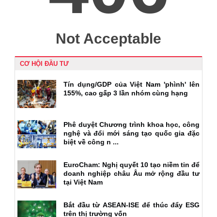
CƠ HỘI ĐẦU TƯ
Tín dụng/GDP của Việt Nam 'phình' lên
155%, cao gấp 3 lần nhóm cùng hạng
Phê duyệt Chương trình khoa học, công
nghệ và đổi mới sáng tạo quốc gia đặc
biệt về công n ...
EuroCham: Nghị quyết 10 tạo niềm tin để
doanh nghiệp châu Âu mở rộng đầu tư
tại Việt Nam
Bắt đầu từ ASEAN-ISE để thúc đẩy ESG
trên thị trường vốn