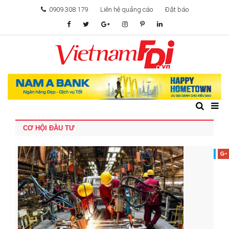
0909.308.179
Liên hệ quảng cáo
Đặt báo
TÂM ĐIỂM ĐẦU TƯ
TÀI CHÍNH
BẤT ĐỘNG SẢN
CƠ HỘI ĐẦU TƯ
KHỞI NGHIỆP
GIẢI TRÍ & CÔNG NGHỆ