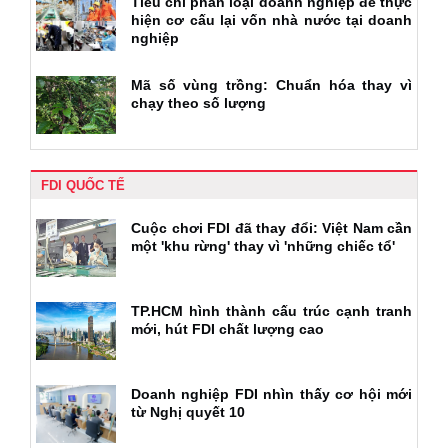
Tiêu chí phân loại doanh nghiệp để thực
hiện cơ cấu lại vốn nhà nước tại doanh
nghiệp
Mã số vùng trồng: Chuẩn hóa thay vì
chạy theo số lượng
FDI QUỐC TẾ
Cuộc chơi FDI đã thay đổi: Việt Nam cần
một 'khu rừng' thay vì 'những chiếc tổ'
TP.HCM hình thành cấu trúc cạnh tranh
mới, hút FDI chất lượng cao
Doanh nghiệp FDI nhìn thấy cơ hội mới
từ Nghị quyết 10