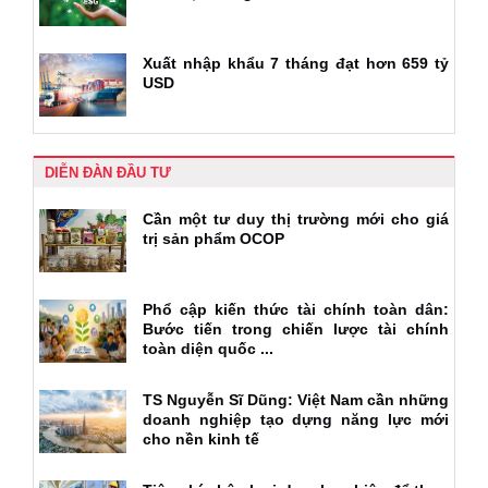
Xuất nhập khẩu 7 tháng đạt hơn 659 tỷ
USD
DIỄN ĐÀN ĐẦU TƯ
Cần một tư duy thị trường mới cho giá
trị sản phẩm OCOP
Phổ cập kiến thức tài chính toàn dân:
Bước tiến trong chiến lược tài chính
toàn diện quốc ...
TS Nguyễn Sĩ Dũng: Việt Nam cần những
doanh nghiệp tạo dựng năng lực mới
cho nền kinh tế