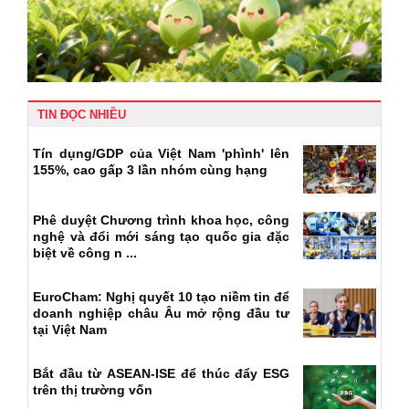
TIN ĐỌC NHIỀU
Tín dụng/GDP của Việt Nam 'phình' lên
155%, cao gấp 3 lần nhóm cùng hạng
Phê duyệt Chương trình khoa học, công
nghệ và đổi mới sáng tạo quốc gia đặc
biệt về công n ...
EuroCham: Nghị quyết 10 tạo niềm tin để
doanh nghiệp châu Âu mở rộng đầu tư
tại Việt Nam
Bắt đầu từ ASEAN-ISE để thúc đẩy ESG
trên thị trường vốn