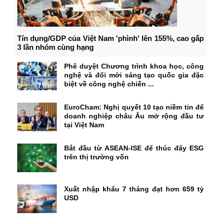
Tín dụng/GDP của Việt Nam 'phình' lên 155%, cao gấp
3 lần nhóm cùng hạng
Phê duyệt Chương trình khoa học, công
nghệ và đổi mới sáng tạo quốc gia đặc
biệt về công nghệ chiến ...
EuroCham: Nghị quyết 10 tạo niềm tin để
doanh nghiệp châu Âu mở rộng đầu tư
tại Việt Nam
Bắt đầu từ ASEAN-ISE để thúc đẩy ESG
trên thị trường vốn
Xuất nhập khẩu 7 tháng đạt hơn 659 tỷ
USD