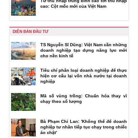
Từ thu nhập trung bình cao tới thu nhập
cao: Cột mốc mới của Việt Nam
DIỄN ĐÀN ĐẦU TƯ
TS Nguyễn Sĩ Dũng: Việt Nam cần những
doanh nghiệp tạo dựng năng lực mới
cho nền kinh tế
Tiêu chí phân loại doanh nghiệp để thực
hiện cơ cấu lại vốn nhà nước tại doanh
nghiệp
Mã số vùng trồng: Chuẩn hóa thay vì
chạy theo số lượng
Bà Phạm Chi Lan: 'Không thể để doanh
nghiệp tư nhân tiếp tục chạy trong chiếc
áo chật'