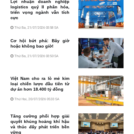
Lợi nhuận doanh nghiệp
logistics quý II phân hóa,
triển vọng ngành vẫn tích
cực
Thứ Ba, 21/07/2026 03:58 SA
Cơ hội bứt phá: Bây giờ
hoặc không bao giờ!
Thứ Ba, 21/07/2026 03:50 SA
Việt Nam cho ra lò mẻ kim
loại chiến lược đầu tiên từ
dự án hơn 18.400 tỷ đồng
Thứ Hai, 20/07/2026 05:33 SA
Tăng cường phối hợp giải
quyết khủng hoảng khí hậu
và thúc đẩy phát triển bền
vững