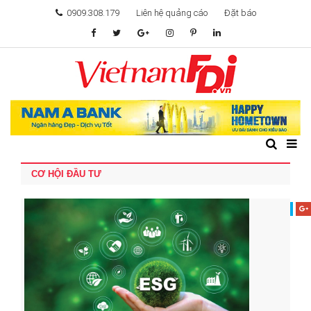
0909.308.179
Liên hệ quảng cáo
Đặt báo
TÂM ĐIỂM ĐẦU TƯ
TÀI CHÍNH
BẤT ĐỘNG SẢN
CƠ HỘI ĐẦU TƯ
KHỞI NGHIỆP
GIẢI TRÍ & CÔNG NGHỆ