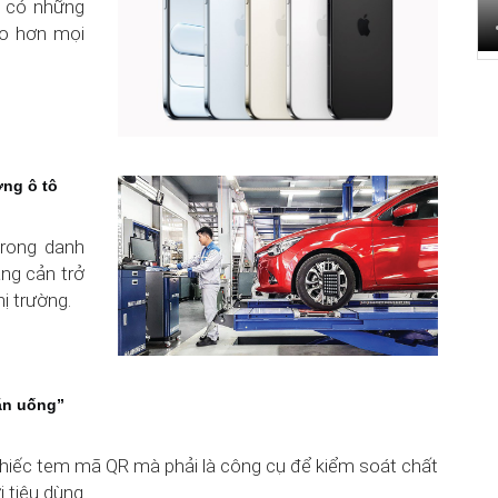
a có những
ao hơn mọi
ỡng ô tô
trong danh
ng cản trở
ị trường.
ăn uống”
chiếc tem mã QR mà phải là công cụ để kiểm soát chất
 tiêu dùng.