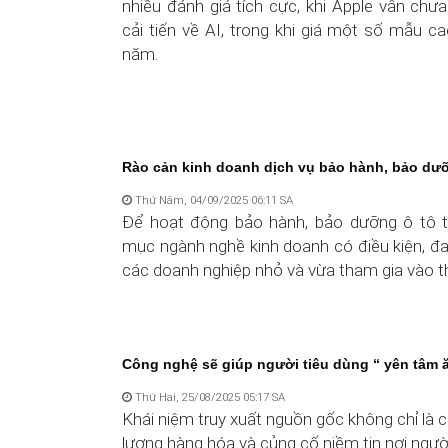
nhiều đánh giá tích cực, khi Apple vẫn chư
cải tiến về AI, trong khi giá một số mẫu c
năm.
Rào cản kinh doanh dịch vụ bảo hành, bảo dư
Thứ Năm, 04/09/2025 06:11 SA
Để hoạt động bảo hành, bảo dưỡng ô tô 
mục ngành nghề kinh doanh có điều kiện, đa
các doanh nghiệp nhỏ và vừa tham gia vào th
Công nghệ sẽ giúp người tiêu dùng “ yên tâm 
Thứ Hai, 25/08/2025 05:17 SA
Khái niệm truy xuất nguồn gốc không chỉ là 
lượng hàng hóa và củng cố niềm tin nơi người