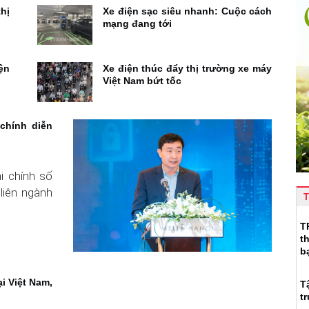
hị
Xe điện sạc siêu nhanh: Cuộc cách
mạng đang tới
ện
Xe điện thúc đẩy thị trường xe máy
Việt Nam bứt tốc
chính diễn
i chính số
liên ngành
T
T
t
b
i Việt Nam,
T
t