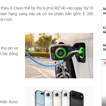
thiệu E-Class thế hệ thứ 6 (mã W214) vào ngày 16/10
X
m
sedan hạng sang này sẽ có ba phiên bản gồm E 200
i mức ...
C
t
X
 thọ pin xe
V
ến tác động
 nhận được