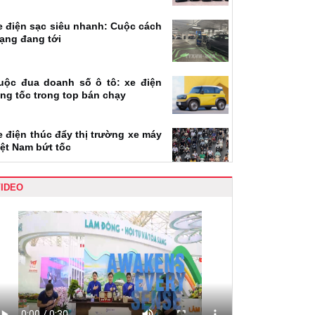
e điện sạc siêu nhanh: Cuộc cách
ạng đang tới
uộc đua doanh số ô tô: xe điện
ăng tốc trong top bán chạy
e điện thúc đẩy thị trường xe máy
iệt Nam bứt tốc
VIDEO