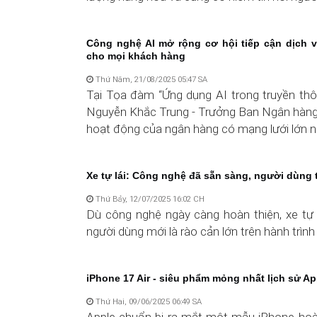
Công nghệ AI mở rộng cơ hội tiếp cận dịch v
cho mọi khách hàng
Thứ Năm, 21/08/2025 05:47 SA
Tại Tọa đàm “Ứng dụng AI trong truyền thô
Nguyễn Khắc Trung - Trưởng Ban Ngân hàng s
hoạt động của ngân hàng có mạng lưới lớn nh 
Xe tự lái: Công nghệ đã sẵn sàng, người dùng 
Thứ Bảy, 12/07/2025 16:02 CH
Dù công nghệ ngày càng hoàn thiện, xe tự 
người dùng mới là rào cản lớn trên hành trìn
iPhone 17 Air - siêu phẩm mỏng nhất lịch sử Ap
Thứ Hai, 09/06/2025 06:49 SA