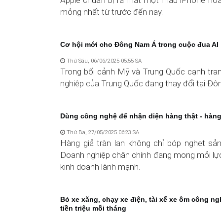
Apple chuẩn bị ra mắt một mẫu iPhone hoàn
mỏng nhất từ trước đến nay.
Cơ hội mới cho Đông Nam Á trong cuộc đua AI
Thứ Sáu, 06/06/2025 05:55 SA
Trong bối cảnh Mỹ và Trung Quốc cạnh tranh 
nghiệp của Trung Quốc đang thay đổi tại Đ
Dùng công nghệ để nhận diện hàng thật - hàng
Thứ Ba, 27/05/2025 06:23 SA
Hàng giả tràn lan không chỉ bóp nghẹt s
Doanh nghiệp chân chính đang mong mỏi lực 
kinh doanh lành mạnh.
Bỏ xe xăng, chạy xe điện, tài xế xe ôm công ngh
tiền triệu mỗi tháng