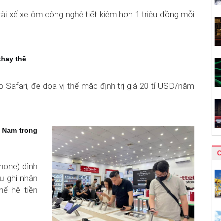
ài xế xe ôm công nghệ tiết kiệm hơn 1 triệu đồng mỗi
thay thế
o Safari, đe dọa vị thế mặc định trị giá 20 tỉ USD/năm
t Nam trong
hone) đình
u ghi nhận
hế hệ tiền