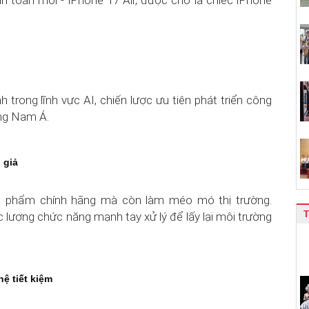
 toàn mới - iPhone 17 Air, được cho là chiếc iPhone
trong lĩnh vực AI, chiến lược ưu tiên phát triển công
ông Nam Á.
 giả
ản phẩm chính hãng mà còn làm méo mó thị trường.
lượng chức năng mạnh tay xử lý để lấy lại môi trường
ệ tiết kiệm