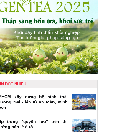
IN ĐỌC NHIỀU
PHCM xây dựng hệ sinh thái
hương mại điện tử an toàn, minh
ạch
ập trung “quyền lực” trên thị
rường bán lẻ ô tô