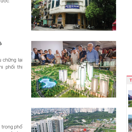
rước.
ô
 chững lại
i phối thị
n trọng phổ