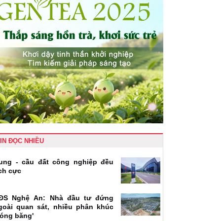
IN ĐỌC NHIỀU
ung - cầu đất công nghiệp đều
ích cực
ĐS Nghệ An: Nhà đầu tư đứng
goài quan sát, nhiều phân khúc
đóng băng'