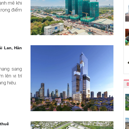
nh mẽ khi
 trọng điểm
ái Lan, Hàn
hạng sang
lên vị trí
àng hiệu.
 thuê