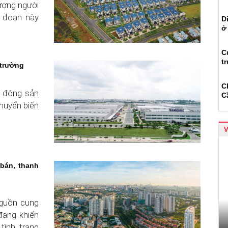
tượng người
i đoạn này
D
ở
C
t
 trường
C
t động sản
C
huyển biến
 bán, thanh
nguồn cung
đang khiến
tình trạng