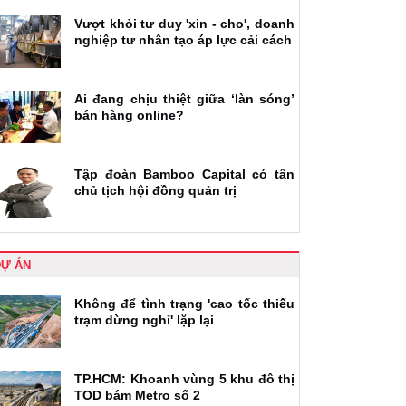
Vượt khỏi tư duy 'xin - cho', doanh
nghiệp tư nhân tạo áp lực cải cách
Ai đang chịu thiệt giữa ‘làn sóng’
bán hàng online?
Tập đoàn Bamboo Capital có tân
chủ tịch hội đồng quản trị
DỰ ÁN
Không để tình trạng 'cao tốc thiếu
trạm dừng nghỉ' lặp lại
TP.HCM: Khoanh vùng 5 khu đô thị
TOD bám Metro số 2