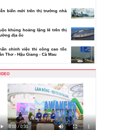
iễn biến mới trên thị trường nhà
uộc khủng hoảng lặng lẽ trên thị
rường địa ốc
hấn chỉnh việc thi công cao tốc
ần Thơ - Hậu Giang - Cà Mau
VIDEO