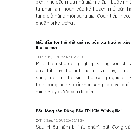
biến, nhu cầu mua nhà giảm thấp… buộc nhi
tư phải tạm hoãn các kế hoạch mở bán hoặ
tung giỏ hàng mới sang giai đoạn tiếp theo
chuẩn bị kỹ lưỡng ...
Mất dần lợi thế đất giá rẻ, bốn xu hướng x
thế hệ mới
Thứ Hai, 13/07/2026 05:57 SA
Phát triển khu công nghiệp không còn chỉ 
quỹ đất hay thu hút thêm nhà máy, mà p
sang mô hình hệ sinh thái công nghiệp hiệ
trên công nghệ, đổi mới sáng tạo và quản
minh. Đây được xem là điều ...
Bất động sản Đông Bắc TP.HCM “tỉnh giấc”
Thứ Sáu, 10/07/2026 05:11 SA
Sau nhiều năm bị “níu chân”, bất động s