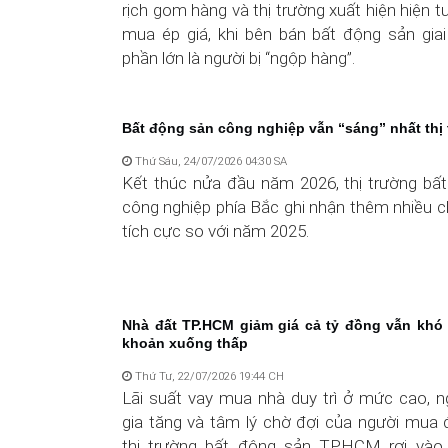
rịch gom hàng và thị trường xuất hiện hiện 
mua ép giá, khi bên bán bất động sản gia
phần lớn là người bị “ngộp hàng”.
Bất động sản công nghiệp vẫn “sáng” nhất thị
Thứ Sáu, 24/07/2026 04:30 SA
Kết thúc nửa đầu năm 2026, thị trường bấ
công nghiệp phía Bắc ghi nhận thêm nhiều c
tích cực so với năm 2025.
Nhà đất TP.HCM giảm giá cả tỷ đồng vẫn khó
khoản xuống thấp
Thứ Tư, 22/07/2026 19:44 CH
Lãi suất vay mua nhà duy trì ở mức cao, 
gia tăng và tâm lý chờ đợi của người mua 
thị trường bất động sản TPHCM rơi vào 