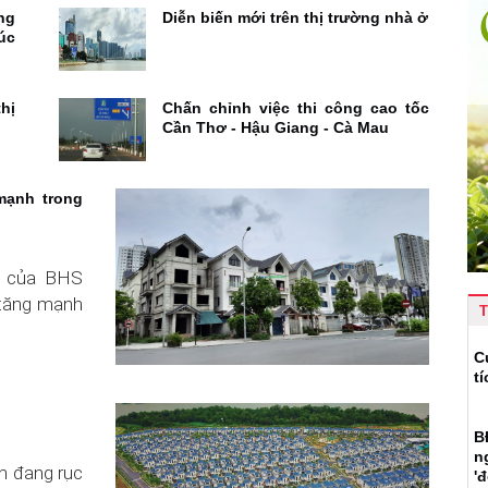
ng
Diễn biến mới trên thị trường nhà ở
úc
hị
Chấn chỉnh việc thi công cao tốc
Cần Thơ - Hậu Giang - Cà Mau
mạnh trong
y của BHS
 tăng mạnh
T
C
t
B
n
nh đang rục
'