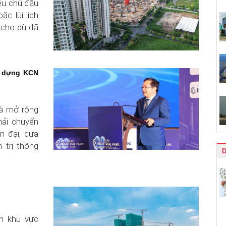
ều chủ đầu
c lùi lịch
, cho dù đã
ây dựng KCN
là mở rộng
hải chuyển
n đại, dựa
 trị thông
ản khu vực