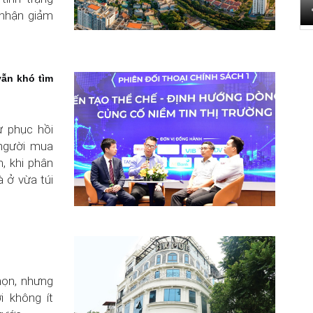
 nhận giảm
vẫn khó tìm
ự phục hồi
người mua
, khi phân
à ở vừa túi
họn, nhưng
i không ít