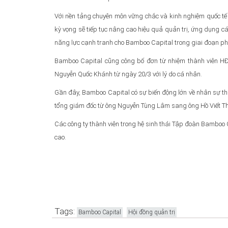
Với nền tảng chuyên môn vững chắc và kinh nghiệm quốc tế
kỳ vọng sẽ tiếp tục nâng cao hiệu quả quản trị, ứng dụng các
năng lực cạnh tranh cho Bamboo Capital trong giai đoạn phát
Bamboo Capital cũng công bố đơn từ nhiệm thành viên H
Nguyễn Quốc Khánh từ ngày 20/3 với lý do cá nhân.
Gần đây, Bamboo Capital có sự biến động lớn về nhân sự t
tổng giám đốc từ ông Nguyễn Tùng Lâm sang ông Hồ Viết T
Các công ty thành viên trong hệ sinh thái Tập đoàn Bamboo 
cao.
Tags:
Bamboo Capital
Hội đồng quản trị