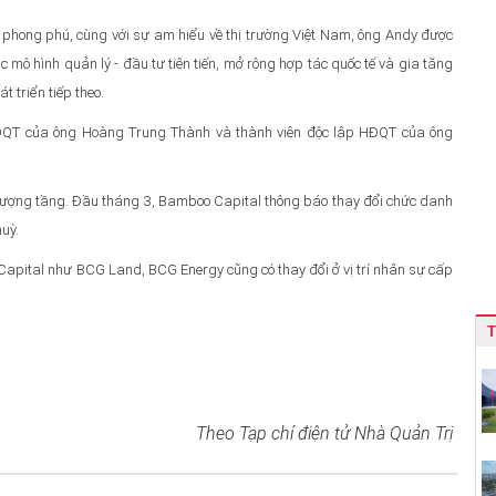
 phong phú, cùng với sự am hiểu về thị trường Việt Nam, ông Andy được
 mô hình quản lý - đầu tư tiên tiến, mở rộng hợp tác quốc tế và gia tăng
 triển tiếp theo.
ĐQT của ông Hoàng Trung Thành và thành viên độc lập HĐQT của ông
hượng tầng. Đầu tháng 3, Bamboo Capital thông báo thay đổi chức danh
huỳ.
Capital như BCG Land, BCG Energy cũng có thay đổi ở vị trí nhân sự cấp
Theo Tạp chí điện tử Nhà Quản Trị