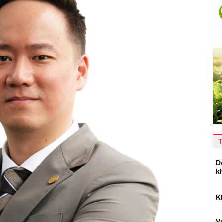
T
D
k
K
V