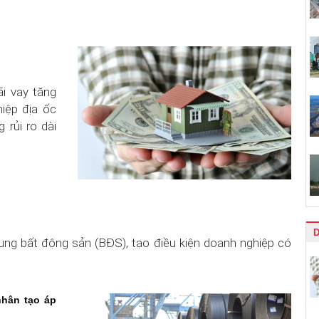
i vay tăng
iệp địa ốc
 rủi ro dài
ung bất động sản (BĐS), tạo điều kiện doanh nghiệp có
nhân tạo áp