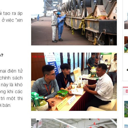
i tạo ra áp
 ở việc "xin
e?
ại điện tử
 chính sách
 này là khó
ong khi các
rì một thị
i bán.