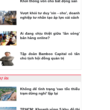
Khơi thông vốn cho bất động sản
Vượt khỏi tư duy 'xin - cho', doanh
nghiệp tư nhân tạo áp lực cải cách
Ai đang chịu thiệt giữa ‘làn sóng’
bán hàng online?
Tập đoàn Bamboo Capital có tân
chủ tịch hội đồng quản trị
DỰ ÁN
Không để tình trạng 'cao tốc thiếu
trạm dừng nghỉ' lặp lại
TP.HCM: Khoanh vùng 5 khu đô thị