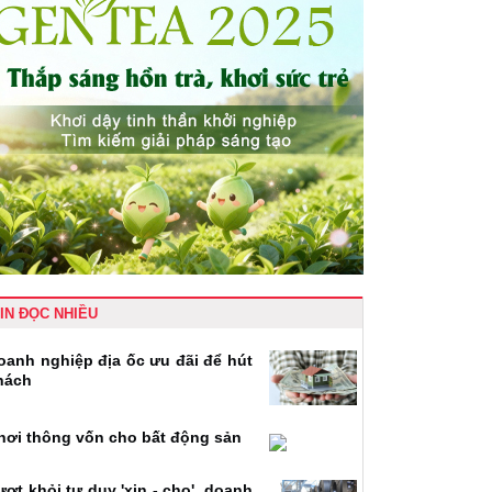
IN ĐỌC NHIỀU
oanh nghiệp địa ốc ưu đãi để hút
hách
hơi thông vốn cho bất động sản
ượt khỏi tư duy 'xin - cho', doanh