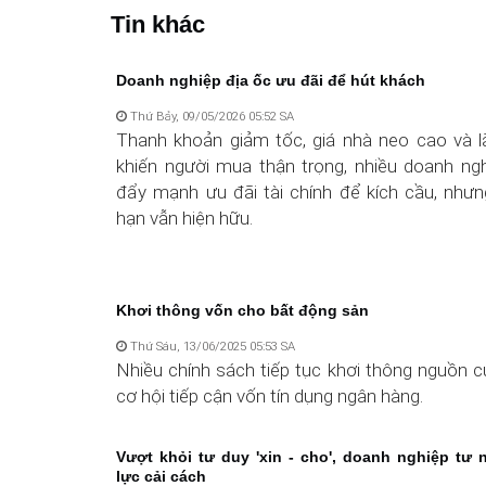
Tin khác
Doanh nghiệp địa ốc ưu đãi để hút khách
Thứ Bảy, 09/05/2026 05:52 SA
Thanh khoản giảm tốc, giá nhà neo cao và lã
khiến người mua thận trọng, nhiều doanh ngh
đẩy mạnh ưu đãi tài chính để kích cầu, nhưng
hạn vẫn hiện hữu.
Khơi thông vốn cho bất động sản
Thứ Sáu, 13/06/2025 05:53 SA
Nhiều chính sách tiếp tục khơi thông nguồn c
cơ hội tiếp cận vốn tín dụng ngân hàng.
Vượt khỏi tư duy 'xin - cho', doanh nghiệp tư 
lực cải cách