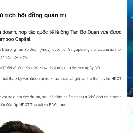
 tịch hội đồng quản trị
ên doanh, hợp tác quốc tế là ông Tan Bo Quan vừa được
amboo Capital.
 bầu ông Tan Bo Quan (Andy), quốc tịch Singapore, giữ chức chủ tịch hội
ịch Kou Kok Yiow.
T đối với ông Kou Kok Yiow do vị này qua đời vào ngày 8/3.
t thập kỷ với nhiều vai trò khác nhau và giữ vai trò thành viên HĐQT
vai trò giám đốc dự án, sau đó đảm nhiệm các vị trí chủ chốt như thành
viên độc lập HĐQT Tracodi và BCG Land.