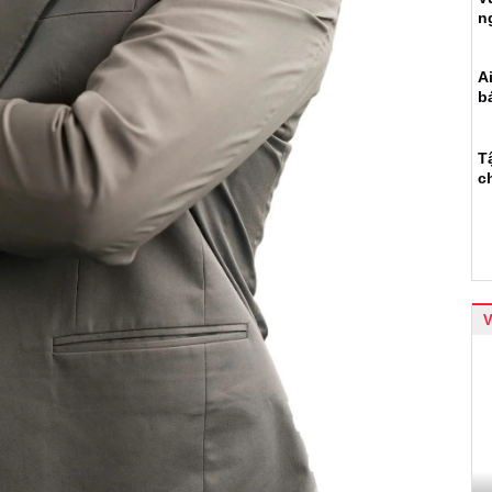
n
A
b
T
c