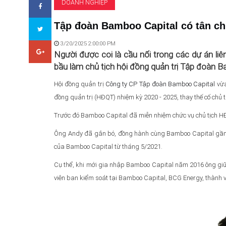
DOANH NGHIỆP
Tập đoàn Bamboo Capital có tân chủ
3/20/2025 2:00:00 PM
Người được coi là cầu nối trong các dự án li
bầu làm chủ tịch hội đồng quản trị Tập đoàn B
Hội đồng quản trị
Công ty CP Tập đoàn Bamboo Capital
vừa
đồng quản trị (HĐQT) nhiệm kỳ 2020 - 2025, thay thế cố chủ t
Trước đó Bamboo Capital đã miễn nhiệm chức vụ chủ tịch HĐQ
Ông Andy đã gắn bó, đồng hành cùng Bamboo Capital gần mộ
của Bamboo Capital từ tháng 5/2021.
Cụ thể, khi mới gia nhập Bamboo Capital năm 2016 ông giữ 
viên ban kiểm soát tại Bamboo Capital, BCG Energy, thành 