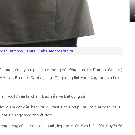
ập đoàn Bamboo Capital. Ảnh Bamboo Capital
G Land (công ty con phụ trách mảng bất động sản của Bamboo Capital).
iên của Bamboo Capital) hoạt động trong lĩnh vực trồng rừng và tín chỉ
lĩnh vực tư vấn tài chính, bảo hiểm và bất động sản.
p, giám đốc điều hành tại A Consulting Group Pte. Ltd giai đoạn 2014 –
hà đầu tư Singapore và Việt Nam.
rọng trong các dự án liên doanh, hợp tác quốc tế và thúc đẩy chuyển đổi