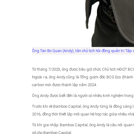
Ông Tan Bo Quan (Andy), tân chủ tịch hội đồng quản trị T
Từ tháng 7/2023, ông được bầu giữ chức Chủ tịch HĐQT BC
Ngoài ra, ông Andy cũng là Tổng giám đốc BCG Eco (thành v
carbon mới được thành lập năm 2024.
Ông Andy được biết đến là người có nhiều kinh nghiệm trong 
Trước khi về Bamboo Capital, ông Andy từng là đồng sáng lậ
2016, đồng thời thiết lập mối quan hệ hợp tác giữa nhiều n
Từ khi gia nhập Bamboo Capital, ông Andy là cầu nối quan t
số cho Bamboo Capital.