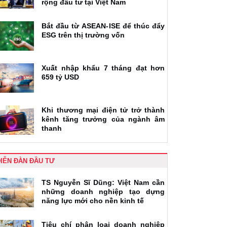
rộng đầu tư tại Việt Nam
Bắt đầu từ ASEAN-ISE để thúc đẩy
ESG trên thị trường vốn
Xuất nhập khẩu 7 tháng đạt hơn
659 tỷ USD
Khi thương mại điện tử trở thành
kênh tăng trưởng của ngành âm
thanh
IỄN ĐÀN ĐẦU TƯ
TS Nguyễn Sĩ Dũng: Việt Nam cần
những doanh nghiệp tạo dựng
năng lực mới cho nền kinh tế
Tiêu chí phân loại doanh nghiệp