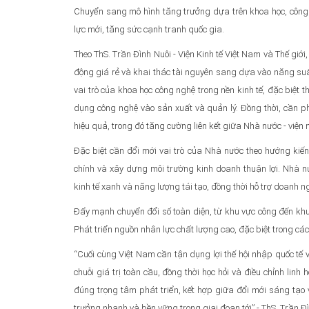
Chuyển sang mô hình tăng trưởng dựa trên khoa học, công
lực mới, tăng sức cạnh tranh quốc gia.
Theo ThS. Trần Đình Nuôi - Viện Kinh tế Việt Nam và Thế gi
động giá rẻ và khai thác tài nguyên sang dựa vào năng suất
vai trò của khoa học công nghệ trong nền kinh tế, đặc biệt 
dụng công nghệ vào sản xuất và quản lý. Đồng thời, cần ph
hiệu quả, trong đó tăng cường liên kết giữa Nhà nước - viện 
Đặc biệt cần đổi mới vai trò của Nhà nước theo hướng kiến 
chính và xây dựng môi trường kinh doanh thuận lợi. Nhà nư
kinh tế xanh và năng lượng tái tạo, đồng thời hỗ trợ doanh 
Đẩy mạnh chuyển đổi số toàn diện, từ khu vực công đến kh
Phát triển nguồn nhân lực chất lượng cao, đặc biệt trong các
“Cuối cùng Việt Nam cần tận dụng lợi thế hội nhập quốc tế v
chuỗi giá trị toàn cầu, đồng thời học hỏi và điều chỉnh linh
đúng trọng tâm phát triển, kết hợp giữa đổi mới sáng tạo 
trưởng nhanh và bền vững trong giai đoạn tới” - ThS. Trần Đ