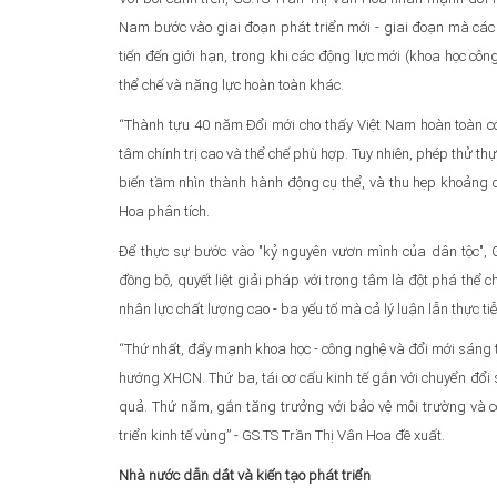
Nam bước vào giai đoạn phát triển mới - giai đoạn mà các đ
tiến đến giới hạn, trong khi các động lực mới (khoa học côn
thể chế và năng lực hoàn toàn khác.
“Thành tựu 40 năm Đổi mới cho thấy Việt Nam hoàn toàn có 
tâm chính trị cao và thể chế phù hợp. Tuy nhiên, phép thử t
biến tầm nhìn thành hành động cụ thể, và thu hẹp khoảng cá
Hoa phân tích.
Để thực sự bước vào "kỷ nguyên vươn mình của dân tộc", GS
đồng bộ, quyết liệt giải pháp với trọng tâm là đột phá thể
nhân lực chất lượng cao - ba yếu tố mà cả lý luận lẫn thực t
“Thứ nhất, đẩy mạnh khoa học - công nghệ và đổi mới sáng tạo
hướng XHCN. Thứ ba, tái cơ cấu kinh tế gắn với chuyển đổi 
quả. Thứ năm, gắn tăng trưởng với bảo vệ môi trường và c
triển kinh tế vùng” - GS.TS Trần Thị Vân Hoa đề xuất.
Nhà nước dẫn dắt và kiến tạo phát triển