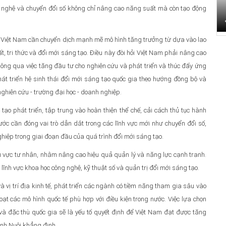
 nghệ và chuyển đổi số không chỉ nâng cao năng suất mà còn tạo động
ới, Việt Nam cần chuyển dịch mạnh mẽ mô hình tăng trưởng từ dựa vào lao
, tri thức và đổi mới sáng tạo. Điều này đòi hỏi Việt Nam phải nâng cao
thông qua việc tăng đầu tư cho nghiên cứu và phát triển và thúc đẩy ứng
át triển hệ sinh thái đổi mới sáng tạo quốc gia theo hướng đồng bộ và
nghiên cứu - trường đại học - doanh nghiệp.
tạo phát triển, tập trung vào hoàn thiện thể chế, cải cách thủ tục hành
ớc cần đóng vai trò dẫn dắt trong các lĩnh vực mới như chuyển đổi số,
nghiệp trong giai đoạn đầu của quá trình đổi mới sáng tạo.
u vực tư nhân, nhằm nâng cao hiệu quả quản lý và năng lực cạnh tranh.
 lĩnh vực khoa học công nghệ, kỹ thuật số và quản trị đổi mới sáng tạo.
à vị trí địa kinh tế, phát triển các ngành có tiềm năng tham gia sâu vào
 hoạt các mô hình quốc tế phù hợp với điều kiện trong nước. Việc lựa chọn
và đặc thù quốc gia sẽ là yếu tố quyết định để Việt Nam đạt được tăng
ình Nuôi khẳng định.