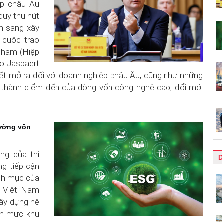
ệp châu Âu
duy thu hút
n sang xây
 cuộc trao
oCham (Hiệp
o Jaspaert
ết mở ra đối với doanh nghiệp châu Âu, cũng như những
rở thành điểm đến của dòng vốn công nghệ cao, đổi mới
rường vốn
ng của thị
D
ng tiếp cận
anh mục của
n Việt Nam
ây dựng hệ
ẩn mực khu