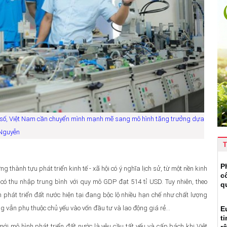
on số, Việt Nam cần chuyển mình mạnh mẽ sang mô hình tăng trưởng dựa
 Nguyễn
T
P
hành tựu phát triển kinh tế - xã hội có ý nghĩa lịch sử, từ một nền kinh
c
 có thu nhập trung bình với quy mô GDP đạt 514 tỉ USD. Tuy nhiên, theo
q
 phát triển đất nước hiện tại đang bộc lộ nhiều hạn chế như chất lượng
ng vẫn phụ thuộc chủ yếu vào vốn đầu tư và lao động giá rẻ…
E
t
ới mô hình phát triển đất nước là yêu cầu tất yếu và cấp bách khi Việt