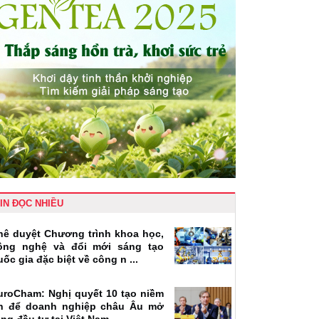
IN ĐỌC NHIỀU
hê duyệt Chương trình khoa học,
ông nghệ và đổi mới sáng tạo
uốc gia đặc biệt về công n ...
uroCham: Nghị quyết 10 tạo niềm
in để doanh nghiệp châu Âu mở