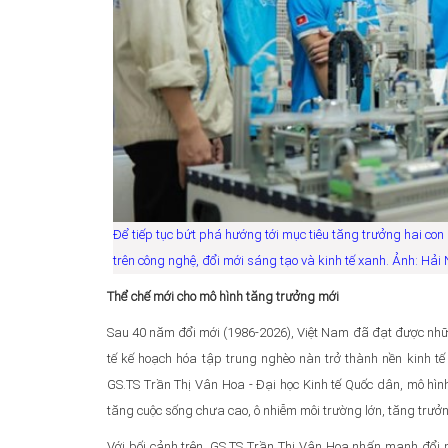
Để tiếp tục bứt phá hướng tới mục tiêu tăng trưởng hai c
trên công nghệ, đổi mới sáng tạo và kinh tế xanh. Ảnh: Hải
Thể chế mới cho mô hình tăng trưởng mới
Sau 40 năm đổi mới (1986-2026), Việt Nam đã đạt được những t
tế kế hoạch hóa tập trung nghèo nàn trở thành nền kinh tế
GS.TS Trần Thị Vân Hoa - Đại học Kinh tế Quốc dân, mô hình
tăng cuộc sống chưa cao, ô nhiễm môi trường lớn, tăng trưở
Với bối cảnh trên, GS.TS Trần Thị Vân Hoa nhấn mạnh đổi m