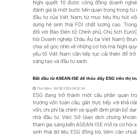
Nghị quyết 10 được cộng đồng doanh nghi
đánh giá là một bước tiến quan trọng trong tư 
đầu tư của Việt Nam, từ mục tiêu thu hút vố
dựng hệ sinh thái FDI chất lượng cao. Trong
đổi với Báo Điện tử Chính phủ, Chủ tịch Eur
hội Doanh nghiệp Châu Âu tại Việt Nam) Brun
chia sẻ góc nhìn về những cơ hội mà Nghị quy
yếu tố Việt Nam cần tiếp tục cải thiện để t
sáng tạo và đầu tư xanh.
Bắt đầu từ ASEAN-ISE để thúc đẩy ESG trên thị t
Thứ Năm, 06/08/2026 04:52 SA
ESG đang trở thành một cấu phần quan trọ
trường vốn toàn cầu, gắn trực tiếp với khả nă
vốn, chi phí tài chính và quyết định phân bổ d
nhà đầu tư. Việc Sở Giao dịch chứng khoá
tham gia sáng kiến ASEAN-ISE mở ra cơ hội x
sinh thái dữ liệu ESG đồng bộ, tiệm cận chu