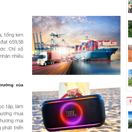
a, tổng kim
đạt 659,58
ớc. Chỉ số
 nhận nhiều
trưởng của
F
ọc tập, làm
u hướng mua
thương mại
 phát triển