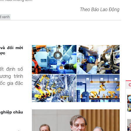
Theo Báo Lao Động
ế xanh
và đổi mới
ược
t định số
ương trình
ốc gia đặc
C
nghiệp châu