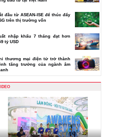
ộng đầu tư tại Việt Nam
ắt đầu từ ASEAN-ISE để thúc đẩy
SG trên thị trường vốn
uất nhập khẩu 7 tháng đạt hơn
59 tỷ USD
hi thương mại điện tử trở thành
ênh tăng trưởng của ngành âm
hanh
VIDEO