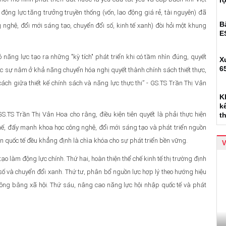
r
ộng lực tăng trưởng truyền thống (vốn, lao động giá rẻ, tài nguyên) đã
B
g nghệ, đổi mới sáng tạo, chuyển đổi số, kinh tế xanh) đòi hỏi một khung
E
năng lực tạo ra những "kỳ tích" phát triển khi có tầm nhìn đúng, quyết
X
6
hực sự nằm ở khả năng chuyển hóa nghị quyết thành chính sách thiết thực,
ch giữa thiết kế chính sách và năng lực thực thi” - GS.TS Trần Thị Vân
K
k
.TS Trần Thị Vân Hoa cho rằng, điều kiện tiên quyết là phải thực hiện
t
 chế, đẩy mạnh khoa học công nghệ, đổi mới sáng tạo và phát triển nguồn
iễn quốc tế đều khẳng định là chìa khóa cho sự phát triển bền vững.
 làm động lực chính. Thứ hai, hoàn thiện thể chế kinh tế thị trường định
số và chuyển đổi xanh. Thứ tư, phân bổ nguồn lực hợp lý theo hướng hiệu
ông bằng xã hội. Thứ sáu, nâng cao năng lực hội nhập quốc tế và phát