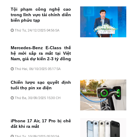
Tội phạm công nghệ cao
trong lĩnh vực tài chính diễn
biến phức tạp
Thứ Tư, 24/12/2025 04:56 SA
Mercedes-Benz E-Class thế
hệ mới sắp ra mắt tại Việt
Nam, giá dự kiến 2-3 tỷ đồng
Thứ Hai, 06/10/2025 05:17 SA
Chiến lược sạc quyết định
tuổi thọ pin xe điện
Thứ Ba, 30/09/2025 15:30 CH
iPhone 17 Air, 17 Pro bị chê
đắt khi ra mắt
Thứ Tư, 10/09/2025 05:30 SA