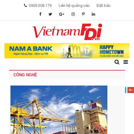
0909.308.179
Liên hệ quảng cáo
Đặt báo
TÂM ĐIỂM ĐẦU TƯ
TÀI CHÍNH
BẤT ĐỘNG SẢN
CÔNG NGHỆ
KHỞI NGHIỆP
GIẢI TRÍ & CÔNG NGHỆ