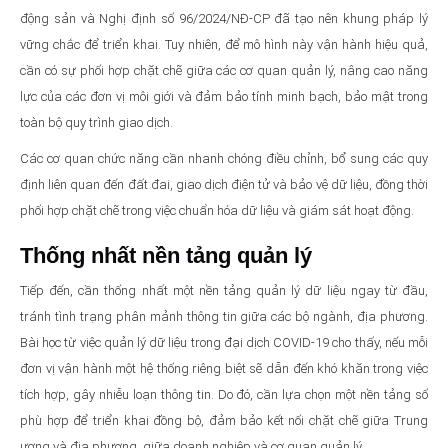
động sản và Nghị định số 96/2024/NĐ-CP đã tạo nên khung pháp lý
vững chắc để triển khai. Tuy nhiên, để mô hình này vận hành hiệu quả,
cần có sự phối hợp chặt chẽ giữa các cơ quan quản lý, nâng cao năng
lực của các đơn vị môi giới và đảm bảo tính minh bạch, bảo mật trong
toàn bộ quy trình giao dịch.
Các cơ quan chức năng cần nhanh chóng điều chỉnh, bổ sung các quy
định liên quan đến đất đai, giao dịch điện tử và bảo vệ dữ liệu, đồng thời
phối hợp chặt chẽ trong việc chuẩn hóa dữ liệu và giám sát hoạt động.
Thống nhất nền tảng quản lý
Tiếp đến, cần thống nhất một nền tảng quản lý dữ liệu ngay từ đầu,
tránh tình trạng phân mảnh thông tin giữa các bộ ngành, địa phương.
Bài học từ việc quản lý dữ liệu trong đại dịch COVID-19 cho thấy, nếu mỗi
đơn vị vận hành một hệ thống riêng biệt sẽ dẫn đến khó khăn trong việc
tích hợp, gây nhiễu loạn thông tin. Do đó, cần lựa chọn một nền tảng số
phù hợp để triển khai đồng bộ, đảm bảo kết nối chặt chẽ giữa Trung
ương và địa phương, giữa doanh nghiệp và cơ quan quản lý.