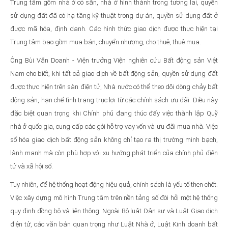
Trung tâm gồm nhà ở có sẵn, nhà ở hình thành trong tương lai, quyền
sử dụng đất đã có hạ tầng kỹ thuật trong dự án, quyền sử dụng đất ở
được mã hóa, định danh. Các hình thức giao dịch được thực hiện tại
Trung tâm bao gồm mua bán, chuyển nhượng, cho thuê, thuê mua.
Ông Bùi Văn Doanh - Viện trưởng Viện nghiên cứu Bất động sản Việt
Nam cho biết, khi tất cả giao dịch về bất động sản, quyền sử dụng đất
được thực hiện trên sàn điện tử, Nhà nước có thể theo dõi dòng chảy bất
động sản, hạn chế tình trạng trục lợi từ các chính sách ưu đãi. Điều này
đặc biệt quan trọng khi Chính phủ đang thúc đẩy việc thành lập Quỹ
nhà ở quốc gia, cung cấp các gói hỗ trợ vay vốn và ưu đãi mua nhà. Việc
số hóa giao dịch bất động sản không chỉ tạo ra thị trường minh bạch,
lành mạnh mà còn phù hợp với xu hướng phát triển của chính phủ điện
tử và xã hội số.
Tuy nhiên, để hệ thống hoạt động hiệu quả, chính sách là yếu tố then chốt.
Việc xây dựng mô hình Trung tâm trên nền tảng số đòi hỏi một hệ thống
quy định đồng bộ và liên thông. Ngoài Bộ luật Dân sự và Luật Giao dịch
điện tử, các văn bản quan trọng như Luật Nhà ở, Luật Kinh doanh bất