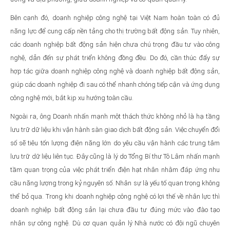
Bên cạnh đó, doanh nghiệp công nghệ tại Việt Nam hoàn toàn có đủ
năng lực để cung cấp nền tảng cho thị trường bất động sản. Tuy nhiên,
các doanh nghiệp bất động sản hiện chưa chú trọng đầu tư vào công
nghệ, dẫn đến sự phát triển không đồng đều. Do đó, cần thúc đẩy sự
hợp tác giữa doanh nghiệp công nghệ và doanh nghiệp bất động sản,
giúp các doanh nghiệp đi sau có thể nhanh chóng tiếp cận và ứng dụng
công nghệ mới, bắt kịp xu hướng toàn cầu.
Ngoài ra, ông Doanh nhấn mạnh một thách thức không nhỏ là hạ tầng
lưu trữ dữ liệu khi vận hành sàn giao dịch bất động sản. Việc chuyển đổi
số sẽ tiêu tốn lượng điện năng lớn do yêu cầu vận hành các trung tâm
lưu trữ dữ liệu liên tục. Đây cũng là lý do Tổng Bí thư Tô Lâm nhấn mạnh
tầm quan trọng của việc phát triển điện hạt nhân nhằm đáp ứng nhu
cầu năng lượng trong kỷ nguyên số. Nhân sự là yếu tố quan trọng không
thể bỏ qua. Trong khi doanh nghiệp công nghệ có lợi thế về nhân lực thì
doanh nghiệp bất động sản lại chưa đầu tư đúng mức vào đào tạo
nhân sự công nghệ. Dù cơ quan quản lý Nhà nước có đội ngũ chuyên