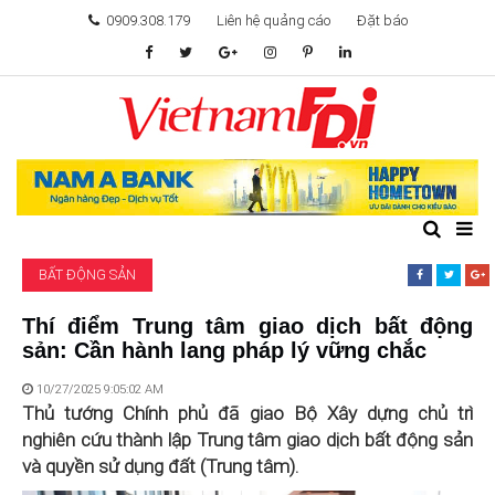
0909.308.179
Liên hệ quảng cáo
Đặt báo
TÂM ĐIỂM ĐẦU TƯ
TÀI CHÍNH
BẤT ĐỘNG SẢN
BẤT ĐỘNG SẢN
KHỞI NGHIỆP
Thí điểm Trung tâm giao dịch bất động
sản: Cần hành lang pháp lý vững chắc
GIẢI TRÍ & CÔNG NGHỆ
10/27/2025 9:05:02 AM
Thủ tướng Chính phủ đã giao Bộ Xây dựng chủ trì
nghiên cứu thành lập Trung tâm giao dịch bất động sản
và quyền sử dụng đất (Trung tâm).