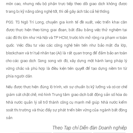
môn cao, nhưng nếu bộ phận trực tiếp theo dõi giao dịch không được
trang bị kỹ năng công nghệ tốt, thì dễ gây ách tắc cả hệ thống.
PGS. TS Ngô Trí Long, chuyên gia kinh tế đề xuất, việc triển khai cần
được thực hiện theo từng giai đoạn, bắt đầu bằng việc thử nghiệm tại
các đô thị lớn như Hà Nội và TP HCM, trước khi mở rộng ra phạm vi toàn
quốc. Việc đầu tư vào các công nghệ tiên tiến như bảo mật đa lớp,
blockchain và trí tuệ nhân tạo (AI) là rất quan trọng để đảm bảo an toàn
cho các giao dịch. Song song với đó, xây dựng một hành lang pháp lý
vững chắc và phù hợp là điều kiện tiên quyết để tạo dựng niềm tin từ
phía người dân.
Nếu được thực hiện đúng lộ trình, với sự chuẩn bị kỹ lưỡng và có cơ chế
giám sát chặt chẽ, mô hình Trung tâm giao dịch bất động sản số hóa do
Nhà nước quản lý sẽ trở thành công cụ mạnh mẽ giúp Nhà nước kiểm
soát thị trường và thúc đẩy sự phát triển bền vững của ngành bất động
sản.
Theo Tạp chí Diễn đàn Doanh nghiệp