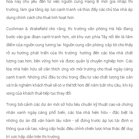
hóa này chủ yếu đến từ việc nguồn cung Hạng B mới gia nhập thị
trường, làm gia tăng áp lực cạnh tranh và thúc đẩy các chủ tòa nhà áp
dụng chính sách cho thuê linh hoạt hơn.
Cushman & Wakefield cho rằng, thị trường văn phòng Hà Nội đang
bước vào giai đoạn cạnh tranh hơn, với khu vực phía Tây nổi lên là tâm
điểm của nguồn cung tương lai. Nguồn cung văn phòng sắp tới cho thấy
rõ xu hướng phát triển của thị trường: hướng đến các tòa nhà chất
lượng cao hơn, bền vững hơn và được quản lý chuyên nghiệp hơn. Các
tòa nhà hiện hữu sẽ cần thích ứng với môi trường cho thuê ngày càng
cạnh tranh. Những chủ đầu tư chú trọng đầu tư vào chất lượng tài sản
và trải nghiệm khách thuê sẽ có vị thế tốt hơn để nắm bắt nhu cầu, khi kỳ
vọng của khách thuê tiếp tục thay đổi.
Trong bối cảnh các dự án mới sở hữu tiêu chuẩn kỹ thuật cao và chứng
nhận xanh ngày càng phổ biến, các tòa nhà hiện hữu - đặc biệt là
những dự án đã vận hành lâu năm - sẽ đứng trước áp lực tái định vị
thông qua cải tạo, nâng cấp hoặc điều chỉnh chiến lược khai thác để duy
trì sức hấp dẫn trên thị trường.