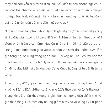
thấy nhu cầu vẫn duy trì ổn định, chủ yếu đến từ các doanh nghiệp ưu
tiên các tòa nhà có tiêu chuẩn kỹ thuật cao và công tác quản lý chuyên
nghiệp. Đặc biệt, khối ngân hàng - tài chính và công nghệ tiếp tục đóng
vai trò là nhóm dẫn dắt nhu cầu thuê trong quý.
Ở chiều ngược lại, phân khúc Hạng B ghi nhận sự điều chỉnh nhẹ khi tỷ
lệ lấp đầy giảm xuống khoảng 83% (-1,1 điểm phần trăm theo quý; -0,1
điểm phần trăm theo năm). Nguyên nhân chính đến từ việc ba dự án
Hạng B mới được bàn giao vào cuối năm 2025 và đầu năm 2026, làm
gia tăng nguồn cung trong ngắn hạn. Tuy vậy, nhu cầu đối với các tòa
nhà Hạng B có mức giá hợp lý và vị trí thuận tiện vẫn được đánh giá là
ổn định, đặc biệt tại các khu vực đang được hưởng lợi từ cải thiện hạ
tầng.
Trong quý I/2026, giá chào thuê trung bình của văn phòng Hạng A đạt
khoảng 32,1 USD/m2/tháng, tăng nhẹ 0,2% theo quý và 0,4% theo năm.
Trong khi đó, phân khúc Hạng B ghi nhận xu hướng điều chỉnh nhẹ, với
giá thuê tăng 1,0% theo quý nhưng giảm 0,6% so với cùng kỳ. Sự phân