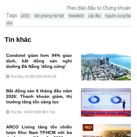
Theo Báo Đầu tư Chứng khoán
Tags:
LEED
Văn phòng Hà Nội
Wakefield
Lấp đầy
Nguồn cungTòa
nhà
Tin khác
Condotel giảm hơn 94% giao
dịch, bất động sản nghỉ
dưỡng Đà Nẵng 'đông cứng'
Thứ Bảy, 01/08/2026 05:33 SA
Bất động sản 6 tháng đầu năm
2026: Thanh khoản giảm, thị
trường tăng tốc sàng lọc
Thứ Ba, 14/07/2026 08:17 SA
ARCO Living tăng tốc chiến
lược Khu Nam TP.HCM với ba