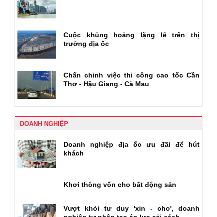
Cuộc khủng hoảng lặng lẽ trên thị
trường địa ốc
Chấn chỉnh việc thi công cao tốc Cần
Thơ - Hậu Giang - Cà Mau
DOANH NGHIỆP
Doanh nghiệp địa ốc ưu đãi để hút
khách
Khơi thông vốn cho bất động sản
Vượt khỏi tư duy 'xin - cho', doanh
nghiệp tư nhân tạo áp lực cải cách