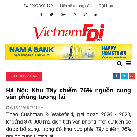
0909.308.179
Liên hệ quảng cáo
Đặt báo
TÂM ĐIỂM ĐẦU TƯ
TÀI CHÍNH
BẤT ĐỘNG SẢN
BẤT ĐỘNG SẢN
KHỞI NGHIỆP
Hà Nội: Khu Tây chiếm 76% nguồn cung
văn phòng tương lai
GIẢI TRÍ & CÔNG NGHỆ
6/15/2026 5:07:01 AM
Theo Cushman & Wakefield, giai đoạn 2026 - 2028,
khoảng 370.000 m2 diện tích văn phòng mới dự kiến sẽ
được bổ sung, trong đó khu vực phía Tây chiếm 76%
nguồn cung tương lai.