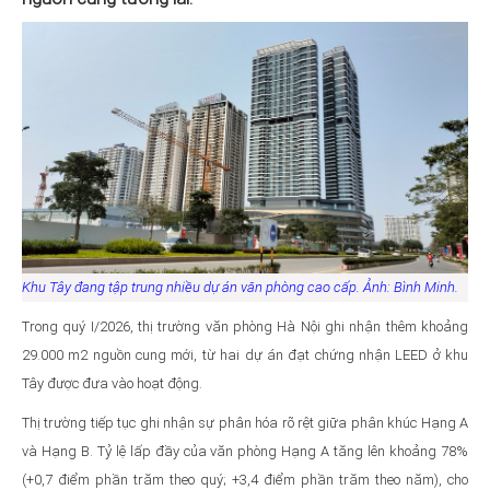
Khu Tây đang tập trung nhiều dự án văn phòng cao cấp. Ảnh: Bình Minh.
Trong quý I/2026, thị trường văn phòng Hà Nội ghi nhận thêm khoảng
29.000 m2 nguồn cung mới, từ hai dự án đạt chứng nhận LEED ở khu
Tây được đưa vào hoạt động.
Thị trường tiếp tục ghi nhận sự phân hóa rõ rệt giữa phân khúc Hạng A
và Hạng B. Tỷ lệ lấp đầy của văn phòng Hạng A tăng lên khoảng 78%
(+0,7 điểm phần trăm theo quý; +3,4 điểm phần trăm theo năm), cho