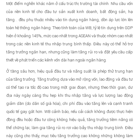
Một điểm nghẽn khác nằm ở cấu trúc thị trường tài chính. Nhu cầu vốn
của nền kinh tế cho đầu tư sản xuất kinh doanh, bất động sản, hạ
tầng… đều phụ thuộc nhiều vào tín dụng ngân hàng, dồn áp lực lớn lên
toàn hệ thống ngân hàng. Theo tính toán của WB, tỷ lệ tín dụng trên GDP
hiện ở khoảng 145%, mức cao nhất trong ASEAN và thuộc nhóm cao nhất
trong các nền kinh tế thu nhập trung bình thấp. Điều này có thể hỗ trợ
tăng trưởng ngắn hạn, nhưng cũng làm tăng rủi ro và đặt yêu cầu cấp
thiết về phát triển các kênh vốn dài hạn ngoài ngân hàng.
Ở tầng sâu hơn, hiệu quả đầu tư và năng suất là phép thử trung hạn
của tăng trưởng. Tăng trưởng dựa vào mở rộng vốn, lao động và đầu tư
có thể tạo ra tốc độ cao trong một giai đoạn, nhưng theo thời gian, dư
địa này ngày càng thu hẹp khi thu nhập tăng và lực lượng lao động
giảm dần (do dân số già hóa), chi phí đầu vào tăng lên và cạnh tranh
quốc tế gay gắt hơn. WB cảnh báo, nếu cải cách không được thực hiện
đồng đều hoặc đầu tư công không hiệu quả, tăng trưởng tiềm năng có
thể chững lại, làm gia tăng rủi ro rơi vào bẫy thu nhập trung bình. Điều
này cũng cho thấy, mục tiêu tăng trưởng cao không những không làm