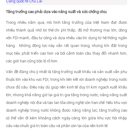
Cảng quốc tế Chu Lai
Tăng trưởng cao phải dựa vào năng suất và sức chống chịu
Trong nhiều năm qua, mô hình tăng trưởng của Việt Nam đạt được
nhiều thành quả nhờ lợi thế chi phí thấp, độ mở thương mại lớn, dòng
vốn FDI mạnh, đầu tư công và dựa nhiều vào tín dụng từ hệ thống ngân
hàng… Những động lực này vẫn rất quan trọng, nhưng khi đặt trong
mục tiêu phát triển cao hơn và bối cảnh toàn cầu thay đổi nhanh hơn,
các giới hạn cũng bộc lộ rõ hơn.
Vấn đề đáng chú ý nhất là tăng trưởng xuất khẩu và sản xuất vẫn phụ
thuộc lớn vào khu vực FDI, trong khi liên kết với doanh nghiệp trong nước
chưa đủ sâu. Điều này dù giúp nền kinh tế duy trì kim ngạch xuất khẩu
lớn, nhưng khả năng giữ lại giá trị gia tăng trong nước, nâng năng suất
doanh nghiệp nội địa và tạo lan tỏa công nghệ còn hạn chế. Nếu khu vực
doanh nghiệp trong nước không được nâng năng lực, tăng trưởng cao
có thể vẫn đi kèm khoảng cách ngày càng lớn giữa khu vực hội nhập
sâu vào chuỗi giá trị toàn cầu và phần còn lại của nền kinh tế.