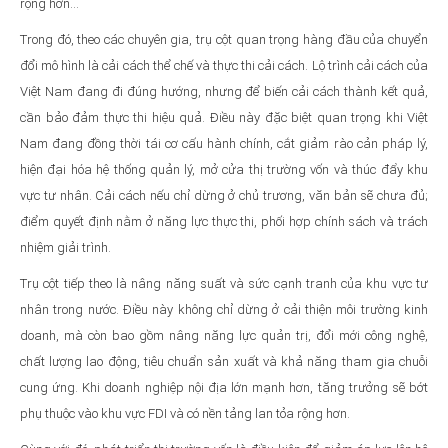
rộng hơn…
Trong đó, theo các chuyên gia, trụ cột quan trọng hàng đầu của chuyển
đổi mô hình là cải cách thể chế và thực thi cải cách. Lộ trình cải cách của
Việt Nam đang đi đúng hướng, nhưng để biến cải cách thành kết quả,
cần bảo đảm thực thi hiệu quả. Điều này đặc biệt quan trọng khi Việt
Nam đang đồng thời tái cơ cấu hành chính, cắt giảm rào cản pháp lý,
hiện đại hóa hệ thống quản lý, mở cửa thị trường vốn và thúc đẩy khu
vực tư nhân. Cải cách nếu chỉ dừng ở chủ trương, văn bản sẽ chưa đủ;
điểm quyết định nằm ở năng lực thực thi, phối hợp chính sách và trách
nhiệm giải trình.
Trụ cột tiếp theo là nâng năng suất và sức cạnh tranh của khu vực tư
nhân trong nước. Điều này không chỉ dừng ở cải thiện môi trường kinh
doanh, mà còn bao gồm nâng năng lực quản trị, đổi mới công nghệ,
chất lượng lao động, tiêu chuẩn sản xuất và khả năng tham gia chuỗi
cung ứng. Khi doanh nghiệp nội địa lớn mạnh hơn, tăng trưởng sẽ bớt
phụ thuộc vào khu vực FDI và có nền tảng lan tỏa rộng hơn.