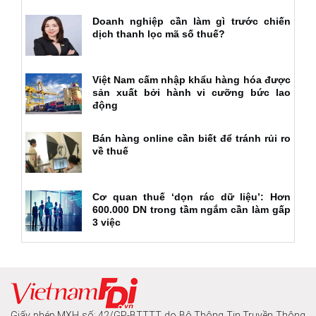
Doanh nghiệp cần làm gì trước chiến
dịch thanh lọc mã số thuế?
Việt Nam cấm nhập khẩu hàng hóa được
sản xuất bởi hành vi cưỡng bức lao
động
Bán hàng online cần biết để tránh rủi ro
về thuế
Cơ quan thuế ‘dọn rác dữ liệu’: Hơn
600.000 DN trong tầm ngắm cần làm gấp
3 việc
Giấy phép MXH số: 42/GP-BTTTT do Bộ Thông Tin Truyền Thông