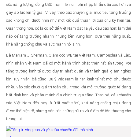
sốc năng lượng, đồng USD mạnh lên, chi phí nhập khẩu dầu cao hơn và
gây áp lực lên tỷ giá…Vì vậy, theo các chuyên gia, mục tiêu tăng trưởng
cao không chỉ được nhìn như một kết quả thuận lợi của chu kỳ hiện tại.
Quan trọng hơn, đó là cơ sở để Việt Nam đặt ra yêu cầu cao hơn: làm thế
nào để tăng trưởng nhanh nhưng bền vững hơn, dựa trên năng suất,
khả năng chống chịu và sức mạnh nội sinh.
Bà Mariam J. Sherman, Giám đốc WB tại Việt Nam, Campuchia và Lào,
nhìn nhận Việt Nam đã có một hành trình phát triển rất ấn tượng, với
tăng trưởng kinh tế được duy trì nhất quán và thành quả giảm nghèo
lớn. Tuy nhiên, bà cũng lưu ý Việt Nam là nền kinh tế rất mở, phụ thuộc
nhiều vào các chuỗi giá trị toàn cầu, trong khi môi trường quốc tế đang
bất định hơn và phân mảnh địa chính trị gia tăng. Theo bà, câu chuyện
của Việt Nam đến nay là “rất xuất sắc”, khả năng chống chịu đang
được thể hiện rõ, nhưng vẫn còn những rủi ro và điểm dễ tổn thương cho
tương lai.