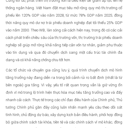
Cùng với đó, phát triển thị trường vốn là điều kiện để giảm áp lực lên hệ
thống ngân hàng. Việt Nam đặt mục tiêu mở rộng quy mô thị trường cổ
phiếu lên 120% GDP vào năm 2028, từ mức 78% GDP năm 2025; đồng
thời nâng quy mô dư nợ trái phiếu doanh nghiệp đạt tối thiểu 25% GDP
vào năm 2030. Theo WB, làn sóng cải cách hiện nay, trong đó có các cải
cách phát triển chiều sâu của thị trường vốn, thị trường trái phiếu doanh
nghiệp sẽ giúp mở rộng khả năng tiếp cận vốn tư nhân, giảm phụ thuộc
vào tín dụng và qua đó chuyển dịch sang một cấu trúc tài chính đa
dạng và có khả năng chống chịu tốt hơn.
Các tổ chức và chuyên gia cũng lưu ý, quá trình chuyển dịch mô hình
tăng trưởng này đang diễn ra trong bối cảnh rủi ro bất định (nhất là từ
bên ngoài) gia tăng. Vì vậy, yếu tố rất quan trọng vẫn là giữ vững ổn
định vĩ mô trong lộ trình hiện thực hóa mục tiêu tăng trưởng cao và đẩy
nhanh cải cách. Thực tế trong các chỉ đạo điều hành của Chính phủ, Thủ
tướng Chính phủ gần đây cũng luôn nhấn mạnh yêu cầu theo dõi sát
tình hình, chủ động dự báo, xây dựng kịch bản điều hành, phối hợp đồng
bộ giữa chính sách tài khóa, tiền tệ và các chính sách vĩ mô khác; đồng