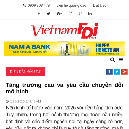
0909.308.179
Liên hệ quảng cáo
Đặt báo
TÂM ĐIỂM ĐẦU TƯ
TÀI CHÍNH
BẤT ĐỘNG SẢN
DIỄN ĐÀN ĐẦU TƯ
KHỞI NGHIỆP
Tăng trưởng cao và yêu cầu chuyển đổi
mô hình
GIẢI TRÍ & CÔNG NGHỆ
5/25/2026 5:41:45 AM
Nền kinh tế bước vào năm 2026 với nền tảng tích cực.
Tuy nhiên, trong bối cảnh thương mại toàn cầu nhiều
bất định và các điểm nghẽn nội tại ngày càng rõ hơn,
yêu cầu đặt ra không chỉ là duy trì đà tăng trưởng, mà là