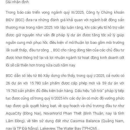
S&I nhận định.
Trong báo cáo triển vọng ngành quý III/2025, Công ty Chứng khoán
BIDV (BSC) đưa ra những đánh giá khả quan với ngành bất động sản
thương mại trong năm 2025. Với lập luận rằng, khi các yếu tố hỗ trợ vẫn
được giữ nguyên như vấn đề pháp lý dự án được tăng tốc xử lý giúp
nguồn cung mới phục hồi; điều kiện vĩ mô thuận lợi bao gồm môi trường
lãi suất thấp, đầu tư công…, BSC cho rằng dòng tiền của các chủ đầu tư
được khơi thông trở lại và lợi nhuận ngành từ hoạt động kinh doanh cốt
lõi sẽ cải thiện hơn trong nửa cuối năm nay.
BSC dẫn số liệu từ Bộ Xây dựng cho thấy, trong quý I/2025, cả nước có
26 dự án với 15.780 sản phẩm được cấp phép mới và 59 dự án với
19.760 sản phẩm đủ điều kiện bán hàng. Dấu hiệu “cởi trói” pháp lý tiếp
tục được củng cố trong quý II/2025 khi các dự án có mức độ vướng phức
tạp được giải quyết hàng loạt; về quy hoạch và chủ trương đầu tư như
AquaCity (Đồng Nai), NovaWorld Phan Thiết (Bình Thuận, nay là tỉnh
Lâm Đồng); về tiền sử dụng đất như Casimia Balanca (Quảng Nam,
nay là TP Đà Nẵng), Lakeview, The Water Bay (TPHCM)...