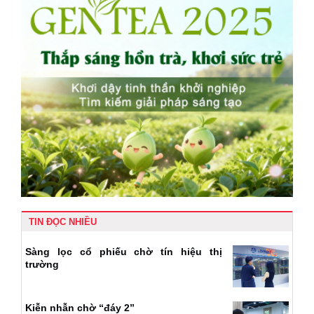
TIN ĐỌC NHIỀU
Sàng lọc cổ phiếu chờ tín hiệu thị
trường
Kiễn nhẫn chờ “đáy 2”