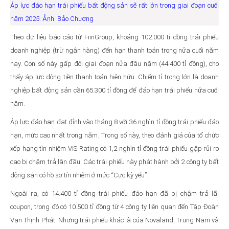
Áp lực đáo hạn trái phiếu bất động sản sẽ rất lớn trong giai đoạn cuối
năm 2025. Ảnh: Bảo Chương
Theo dữ liệu báo cáo từ FiinGroup, khoảng 102.000 tỉ đồng trái phiếu
doanh nghiệp (trừ ngân hàng) đến hạn thanh toán trong nửa cuối năm
nay. Con số này gấp đôi giai đoạn nửa đầu năm (44.400 tỉ đồng), cho
thấy áp lực dòng tiền thanh toán hiện hữu. Chiếm tỉ trọng lớn là doanh
nghiệp bất động sản cần 65.300 tỉ đồng để đáo hạn trái phiếu nửa cuối
năm.
Áp lực
đáo hạn
đạt đỉnh vào tháng 8 với 36 nghìn tỉ đồng trái phiếu đáo
hạn, mức cao nhất trong năm. Trong số này, theo đánh giá của tổ chức
xếp hạng tín nhiệm VIS Rating có 1,2 nghìn tỉ đồng trái phiếu gặp rủi ro
cao bị chậm trả lần đầu. Các trái phiếu này phát hành bởi 2 công ty bất
động sản có hồ sơ tín nhiệm ở mức “Cực kỳ yếu”.
Ngoài ra, có 14.400 tỉ đồng trái phiếu đáo hạn đã bị chậm trả lãi
coupon, trong đó có 10.500 tỉ đồng từ 4 công ty liên quan đến Tập Đoàn
Vạn Thịnh Phát. Những trái phiếu khác là của Novaland, Trung Nam và