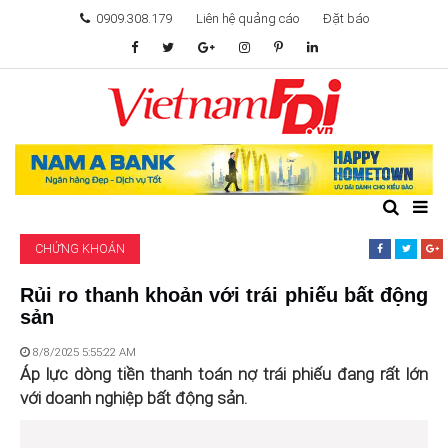
0909.308.179
Liên hệ quảng cáo
Đặt báo
TÂM ĐIỂM ĐẦU TƯ
TÀI CHÍNH
BẤT ĐỘNG SẢN
CHỨNG KHOÁN
KHỞI NGHIỆP
Rủi ro thanh khoản với trái phiếu bất động
sản
GIẢI TRÍ & CÔNG NGHỆ
8/8/2025 5:55:22 AM
Áp lực dòng tiền thanh toán nợ trái phiếu đang rất lớn
với doanh nghiệp bất động sản.