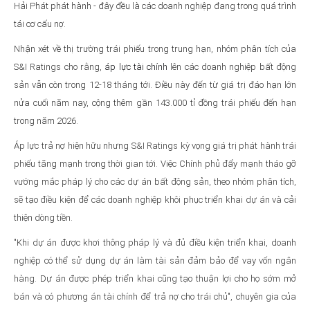
Hải Phát phát hành - đây đều là các doanh nghiệp đang trong quá trình
tái cơ cấu nợ.
Nhận xét về thị trường trái phiếu trong trung hạn, nhóm phân tích của
S&I Ratings cho rằng,
áp lực tài chính
lên các doanh nghiệp bất động
sản vẫn còn trong 12-18 tháng tới. Điều này đến từ giá trị đáo hạn lớn
nửa cuối năm nay, cộng thêm gần 143.000 tỉ đồng trái phiếu đến hạn
trong năm 2026.
Áp lực trả nợ hiện hữu nhưng S&I Ratings kỳ vọng giá trị phát hành trái
phiếu tăng mạnh trong thời gian tới. Việc Chính phủ đẩy mạnh tháo gỡ
vướng mắc pháp lý cho các dự án bất động sản, theo nhóm phân tích,
sẽ tạo điều kiện để các doanh nghiệp khôi phục triển khai dự án và cải
thiện dòng tiền.
"Khi dự án được khơi thông pháp lý và đủ điều kiện triển khai, doanh
nghiệp có thể sử dụng dự án làm tài sản đảm bảo để vay vốn ngân
hàng. Dự án được phép triển khai cũng tạo thuận lợi cho họ sớm mở
bán và có phương án tài chính để trả nợ cho trái chủ", chuyên gia của