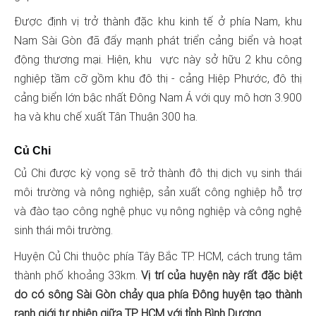
Được định vị trở thành đặc khu kinh tế ở phía Nam, khu
Nam Sài Gòn đã đẩy mạnh phát triển cảng biển và hoạt
động thương mại. Hiện, khu vực này sở hữu 2 khu công
nghiệp tầm cỡ gồm khu đô thị - cảng Hiệp Phước, đô thị
cảng biển lớn bậc nhất Đông Nam Á với quy mô hơn 3.900
ha và khu chế xuất Tân Thuận 300 ha.
Củ Chi
Củ Chi được kỳ vọng sẽ trở thành đô thị dịch vụ sinh thái
môi trường và nông nghiệp, sản xuất công nghiệp hỗ trợ
và đào tạo công nghệ phục vụ nông nghiệp và công nghệ
sinh thái môi trường.
Huyện Củ Chi thuộc phía Tây Bắc TP. HCM, cách trung tâm
thành phố khoảng 33km.
Vị trí của huyện này rất đặc biệt
do có sông Sài Gòn chảy qua phía Đông huyện tạo thành
ranh giới tự nhiên giữa TP. HCM với tỉnh Bình Dương.