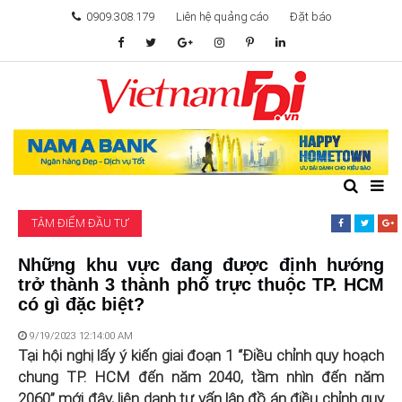
0909.308.179
Liên hệ quảng cáo
Đặt báo
TÂM ĐIỂM ĐẦU TƯ
TÀI CHÍNH
BẤT ĐỘNG SẢN
TÂM ĐIỂM ĐẦU TƯ
KHỞI NGHIỆP
Những khu vực đang được định hướng
trở thành 3 thành phố trực thuộc TP. HCM
GIẢI TRÍ & CÔNG NGHỆ
có gì đặc biệt?
9/19/2023 12:14:00 AM
Tại hội nghị lấy ý kiến giai đoạn 1 “Điều chỉnh quy hoạch
chung TP. HCM đến năm 2040, tầm nhìn đến năm
2060” mới đây, liên danh tư vấn lập đồ án điều chỉnh quy