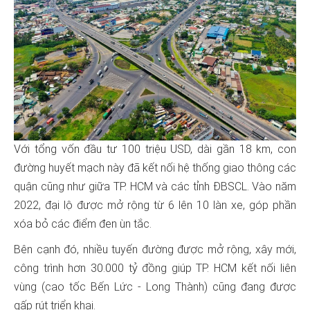
Với tổng vốn đầu tư 100 triệu USD, dài gần 18 km, con
đường huyết mạch này đã kết nối hệ thống giao thông các
quận cũng như giữa TP. HCM và các tỉnh ĐBSCL. Vào năm
2022, đại lộ được mở rộng từ 6 lên 10 làn xe, góp phần
xóa bỏ các điểm đen ùn tắc.
Bên cạnh đó, nhiều tuyến đường được mở rộng, xây mới,
công trình hơn 30.000 tỷ đồng giúp TP. HCM kết nối liên
vùng (cao tốc Bến Lức - Long Thành) cũng đang được
gấp rút triển khai.