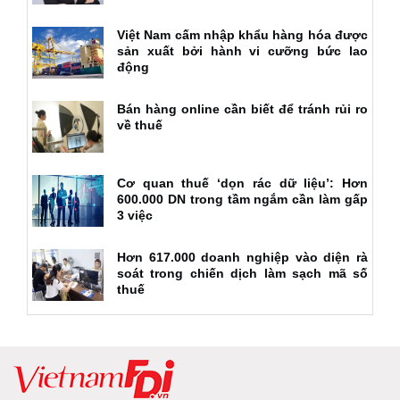
Việt Nam cấm nhập khẩu hàng hóa được
sản xuất bởi hành vi cưỡng bức lao
động
Bán hàng online cần biết để tránh rủi ro
về thuế
Cơ quan thuế ‘dọn rác dữ liệu’: Hơn
600.000 DN trong tầm ngắm cần làm gấp
3 việc
Hơn 617.000 doanh nghiệp vào diện rà
soát trong chiến dịch làm sạch mã số
thuế