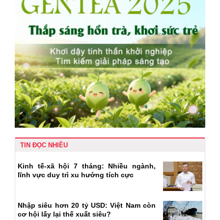
TIN ĐỌC NHIỀU
Kinh tế-xã hội 7 tháng: Nhiều ngành,
lĩnh vực duy trì xu hướng tích cực
Nhập siêu hơn 20 tỷ USD: Việt Nam còn
cơ hội lấy lại thế xuất siêu?