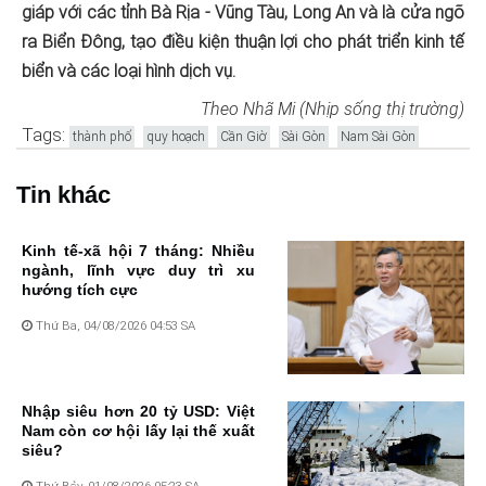
giáp với các tỉnh Bà Rịa - Vũng Tàu, Long An và là cửa ngõ
ra Biển Đông, tạo điều kiện thuận lợi cho phát triển kinh tế
biển và các loại hình dịch vụ.
Theo Nhã Mi (Nhịp sống thị trường)
Tags:
thành phố
quy hoạch
Cần Giờ
Sài Gòn
Nam Sài Gòn
Tin khác
Kinh tế-xã hội 7 tháng: Nhiều
ngành, lĩnh vực duy trì xu
hướng tích cực
Thứ Ba, 04/08/2026 04:53 SA
Nhập siêu hơn 20 tỷ USD: Việt
Nam còn cơ hội lấy lại thế xuất
siêu?
Thứ Bảy, 01/08/2026 05:23 SA