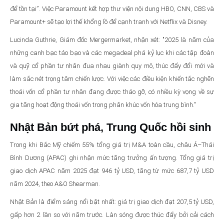
để tồn tại”. Việc Paramount kết hợp thư viện nội dung HBO, CNN, CBS và
Paramount+ sẽ tạo lợi thế khổng lồ để cạnh tranh với Netflix và Disney.
Lucinda Guthrie, Giám đốc Mergermarket, nhận xét: "2025 là năm của
những canh bạc táo bạo và các megadeal phá kỷ lục khi các tập đoàn
và quỹ cổ phần tư nhân đua nhau giành quy mô, thúc đẩy đổi mới và
làm sắc nét trọng tâm chiến lược. Với việc các điều kiện khiến tắc nghẽn
thoái vốn cổ phần tư nhân đang được tháo gỡ, có nhiều kỳ vọng về sự
gia tăng hoạt động thoái vốn trong phân khúc vốn hóa trung bình."
Nhật Bản bứt phá, Trung Quốc hồi sinh
Trong khi Bắc Mỹ chiếm 55% tổng giá trị M&A toàn cầu, châu Á–Thái
Bình Dương (APAC) ghi nhận mức tăng trưởng ấn tượng. Tổng giá trị
giao dịch APAC năm 2025 đạt 946 tỷ USD, tăng từ mức 687,7 tỷ USD
năm 2024, theo A&O Shearman.
Nhật Bản là điểm sáng nổi bật nhất: giá trị giao dịch đạt 207,5 tỷ USD,
gấp hơn 2 lần so với năm trước. Làn sóng được thúc đẩy bởi cải cách