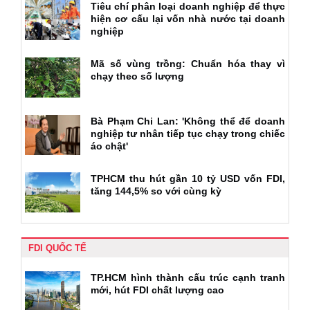
Tiêu chí phân loại doanh nghiệp để thực
hiện cơ cấu lại vốn nhà nước tại doanh
nghiệp
Mã số vùng trồng: Chuẩn hóa thay vì
chạy theo số lượng
Bà Phạm Chi Lan: 'Không thể để doanh
nghiệp tư nhân tiếp tục chạy trong chiếc
áo chật'
TPHCM thu hút gần 10 tỷ USD vốn FDI,
tăng 144,5% so với cùng kỳ
FDI QUỐC TẾ
TP.HCM hình thành cấu trúc cạnh tranh
mới, hút FDI chất lượng cao