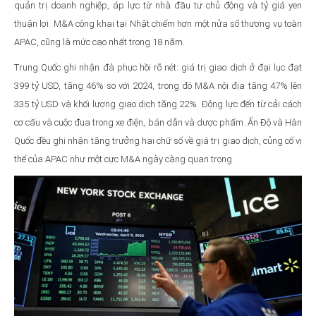
quản trị doanh nghiệp, áp lực từ nhà đầu tư chủ động và tỷ giá yen
thuận lợi. M&A công khai tại Nhật chiếm hơn một nửa số thương vụ toàn
APAC, cũng là mức cao nhất trong 18 năm.
Trung Quốc ghi nhận đà phục hồi rõ nét: giá trị giao dịch ở đại lục đạt
399 tỷ USD, tăng 46% so với 2024, trong đó M&A nội địa tăng 47% lên
335 tỷ USD và khối lượng giao dịch tăng 22%. Động lực đến từ cải cách
cơ cấu và cuộc đua trong xe điện, bán dẫn và dược phẩm. Ấn Độ và Hàn
Quốc đều ghi nhận tăng trưởng hai chữ số về giá trị giao dịch, củng cố vị
thế của APAC như một cực M&A ngày càng quan trọng.