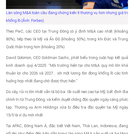
Làn sóng M&A toàn cầu đang chứng kiến ít thương vụ hơn nhưng giá trị
khổng lồ (Ảnh: Forbes)
Theo PwC, các CEO tại Trung Đông có ý định M&A cao nhất (khoảng
80%), tiếp theo là Mỹ và Ấn Độ (khoảng 50%), trong khi Đức và Trung
Quốc thận trọng hơn (khoảng 20%).
David Solomon, CEO Goldman Sachs, phát biểu trong cuộc họp kết quả
kinh doanh quý 4/2025: “Môi trường hiện tại cho M&A quy mô lớn khá
thuận lợi cho 2026 và 2027... với một lượng tồn đọng khổng lồ các tình
huống hợp nhất đang chờ được thực hiện.”
Dù vậy, rủi ro lớn nhất vẫn là bộ ba: lãi suất neo cao tại Mỹ, bất định địa
chính trị từ Trung Đông, và kiểm duyệt chống độc quyền ngày càng phức
tạp. Thương vụ Arm Holdings vừa bị điều tra độc quyền tại Mỹ ngày
15/5 là ví dụ mới nhất.
Tại APAC, Đông Nam Á, đặc biệt Việt Nam, Thái Lan, Indonesia, đang
nổi lên như điểm đến hấp dẫn trong làn sóng M&A sản xuất và hạ tầng