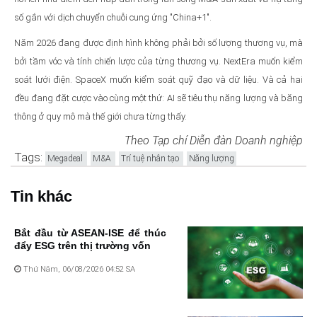
số gắn với dịch chuyển chuỗi cung ứng "China+1".
Năm 2026 đang được định hình không phải bởi số lượng thương vụ, mà
bởi tầm vóc và tính chiến lược của từng thương vụ. NextEra muốn kiểm
soát lưới điện. SpaceX muốn kiểm soát quỹ đạo và dữ liệu. Và cả hai
đều đang đặt cược vào cùng một thứ: AI sẽ tiêu thụ năng lượng và băng
thông ở quy mô mà thế giới chưa từng thấy.
Theo Tạp chí Diễn đàn Doanh nghiệp
Tags:
Megadeal
M&A
Trí tuệ nhân tạo
Năng lượng
Tin khác
Bắt đầu từ ASEAN-ISE để thúc
đẩy ESG trên thị trường vốn
Thứ Năm, 06/08/2026 04:52 SA