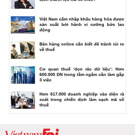
Việt Nam cấm nhập khẩu hàng hóa được
sản xuất bởi hành vi cưỡng bức lao
động
Bán hàng online cần biết để tránh rủi ro
về thuế
Cơ quan thuế ‘dọn rác dữ liệu’: Hơn
600.000 DN trong tầm ngắm cần làm gấp
3 việc
Hơn 617.000 doanh nghiệp vào diện rà
soát trong chiến dịch làm sạch mã số
thuế