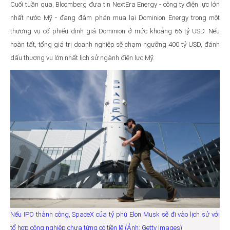
Cuối tuần qua, Bloomberg đưa tin NextEra Energy - công ty điện lực lớn
nhất nước Mỹ - đang đàm phán mua lại Dominion Energy trong một
thương vụ cổ phiếu định giá Dominion ở mức khoảng 66 tỷ USD. Nếu
hoàn tất, tổng giá trị doanh nghiệp sẽ chạm ngưỡng 400 tỷ USD, đánh
dấu thương vụ lớn nhất lịch sử ngành điện lực Mỹ.
Nếu IPO thành công, SpaceX của tỷ phú Elon Musk sẽ đi vào lịch sử với
tổ hợp công nghiệp chưa từng có tiền lệ (Ảnh: Getty Images)