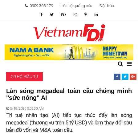
0909.308.179
Liên hệ quảng cáo
Đặt báo
TÂM ĐIỂM ĐẦU TƯ
TÀI CHÍNH
BẤT ĐỘNG SẢN
CƠ HỘI ĐẦU TƯ
KHỞI NGHIỆP
Làn sóng megadeal toàn cầu chứng minh
"sức nóng" AI
GIẢI TRÍ & CÔNG NGHỆ
5/19/2026 5:00:30 AM
Trí tuệ nhân tạo (AI) tiếp tục thúc đẩy làn sóng
megadeal (thương vụ trên 5 tỷ USD) và làm thay đổi sâu
bản đồ vốn và M&A toàn cầu.