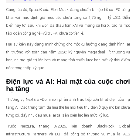
Cùng lúc đó, SpaceX của Elon Musk đang chuẩn bị nộp hồ sơ IPO công
khai với mức định giá mục tiêu chưa từng có 1,75 nghìn tỷ USD. Diễn
biến này tới sau khi Elon đã thâu tóm xAI và mạng xã hội X, tạo ra một
tập đoàn công nghệ–vũ trụ–AI chưa có tiền lệ.
Hai sự kiện này đang minh chứng cho một xu hướng đang định hình lại
thị trường vốn toàn cầu năm 2026: kỷ nguyên megadeal - ít thương vụ
hơn, nhưng giá trị lớn hơn và mang tính chiến lược hơn bất kỳ thời điểm
nào trong thập kỷ qua.
Điện lực và AI: Hai mặt của cuộc chơi
hạ tầng
Thương vụ NextEra–Dominion phản ánh trực tiếp cơn khát điện của hạ
tầng AI. Các trung tâm dữ liệu thế hệ mới tiêu thụ điện ở quy mô lớn chưa
từng có, đẩy nhu cầu mua lại tài sản điện lực lên mức kỷ lục.
Trước NextEra, tháng 3/2026, liên doanh BlackRock Global
Infrastructure Partners và EQT đã công bố thương vụ mua lại AES