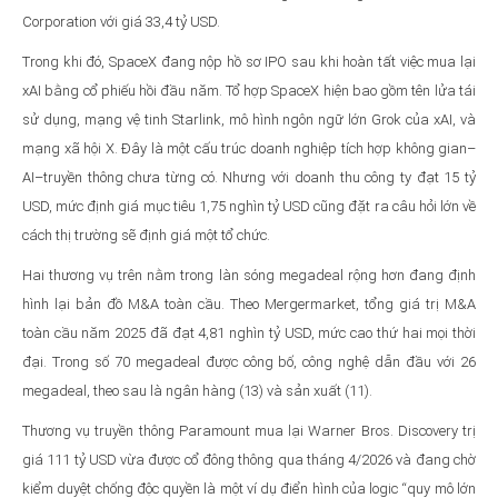
Corporation với giá 33,4 tỷ USD.
Trong khi đó, SpaceX đang nộp hồ sơ IPO sau khi hoàn tất việc mua lại
xAI bằng cổ phiếu hồi đầu năm. Tổ hợp SpaceX hiện bao gồm tên lửa tái
sử dụng, mạng vệ tinh Starlink, mô hình ngôn ngữ lớn Grok của xAI, và
mạng xã hội X. Đây là một cấu trúc doanh nghiệp tích hợp không gian–
AI–truyền thông chưa từng có. Nhưng với doanh thu công ty đạt 15 tỷ
USD, mức định giá mục tiêu 1,75 nghìn tỷ USD cũng đặt ra câu hỏi lớn về
cách thị trường sẽ định giá một tổ chức.
Hai thương vụ trên nằm trong làn sóng megadeal rộng hơn đang định
hình lại bản đồ M&A toàn cầu. Theo Mergermarket, tổng giá trị M&A
toàn cầu năm 2025 đã đạt 4,81 nghìn tỷ USD, mức cao thứ hai mọi thời
đại. Trong số 70 megadeal được công bố, công nghệ dẫn đầu với 26
megadeal, theo sau là ngân hàng (13) và sản xuất (11).
Thương vụ truyền thông Paramount mua lại Warner Bros. Discovery trị
giá 111 tỷ USD vừa được cổ đông thông qua tháng 4/2026 và đang chờ
kiểm duyệt chống độc quyền là một ví dụ điển hình của logic “quy mô lớn