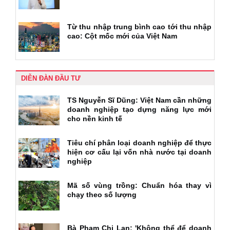
Từ thu nhập trung bình cao tới thu nhập
cao: Cột mốc mới của Việt Nam
DIỄN ĐÀN ĐẦU TƯ
TS Nguyễn Sĩ Dũng: Việt Nam cần những
doanh nghiệp tạo dựng năng lực mới
cho nền kinh tế
Tiêu chí phân loại doanh nghiệp để thực
hiện cơ cấu lại vốn nhà nước tại doanh
nghiệp
Mã số vùng trồng: Chuẩn hóa thay vì
chạy theo số lượng
Bà Phạm Chi Lan: 'Không thể để doanh