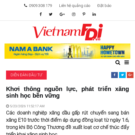
0909.308.179
Liên hệ quảng cáo
Đặt báo
TÂM ĐIỂM ĐẦU TƯ
TÀI CHÍNH
BẤT ĐỘNG SẢN
DIỄN ĐÀN ĐẦU TƯ
KHỞI NGHIỆP
Khơi thông nguồn lực, phát triển xăng
sinh học bền vững
GIẢI TRÍ & CÔNG NGHỆ
5/23/2026 11:52:17 AM
Các doanh nghiệp xăng dầu gấp rút chuyển sang bán
xăng E10 trước thời điểm áp dụng đồng loạt từ ngày 1.6,
trong khi Bộ Công Thương đề xuất loạt cơ chế thúc đẩy
triển khai xăng sinh học.