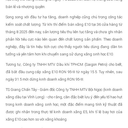
bán lẻ và nhượng quyền.
Song song với đầu tư hạ tầng, doanh nghiệp cũng chú trọng công tác
kiểm soát chất lượng. Từ khi thí điểm bán xăng E10 tại 36 cửa hàng từ
tháng 8.2025 đến nay, sản lượng tiêu thụ liên tục tăng và chưa ghi nhận
phản hồi tiêu cực nào liên quan đến chất lượng sản phẩm. Theo doanh
nghiệp, đây là tín hiệu tích cực cho thấy người tiêu dùng đang dần tin
tưởng và yên tâm hơn khi chuyển sang sử dụng xăng sinh học E10.
Tương tự, Công ty TNHH MTV Dầu khí TPHCM (Saigon Petro) cho biết,
đã bắt đầu cung cấp xăng E10 RON 95-III từ ngày 15.5. Tuy nhiên, sau
ngày 31.5 mới dừng kinh doanh xăng RON 95-III.
TS Giang Chấn Tây - Giám đốc Công ty TNHH MTV Bội Ngọc (kinh doanh
xăng dầu tại Vĩnh Long) - cho rằng, cần đặc biệt lưu ý đến yếu tố hao hụt
trong kinh doanh xăng sinh học, một đặc điểm mang tính kỹ thuật đã
được ghi nhận trong thực tế kinh doanh xăng E5, khi tỉ lệ bay hơi của
xăng E10 cao hơn so với xăng khoáng.