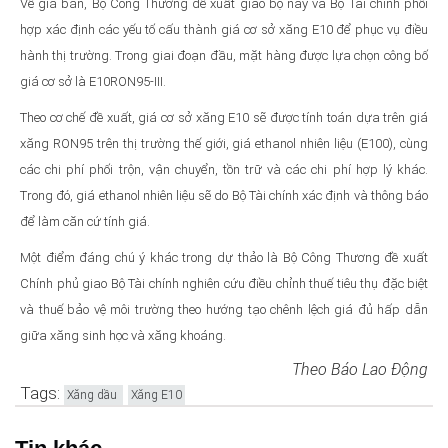
Về giá bán, Bộ Công Thương đề xuất giao bộ này và Bộ Tài chính phối
hợp xác định các yếu tố cấu thành giá cơ sở xăng E10 để phục vụ điều
hành thị trường. Trong giai đoạn đầu, mặt hàng được lựa chọn công bố
giá cơ sở là E10RON95-III.
Theo cơ chế đề xuất, giá cơ sở xăng E10 sẽ được tính toán dựa trên giá
xăng RON95 trên thị trường thế giới, giá ethanol nhiên liệu (E100), cùng
các chi phí phối trộn, vận chuyển, tồn trữ và các chi phí hợp lý khác.
Trong đó, giá ethanol nhiên liệu sẽ do Bộ Tài chính xác định và thông báo
để làm căn cứ tính giá.
Một điểm đáng chú ý khác trong dự thảo là Bộ Công Thương đề xuất
Chính phủ giao Bộ Tài chính nghiên cứu điều chỉnh thuế tiêu thụ đặc biệt
và thuế bảo vệ môi trường theo hướng tạo chênh lệch giá đủ hấp dẫn
giữa xăng sinh học và xăng khoáng.
Theo Báo Lao Động
Tags:
Xăng dầu
Xăng E10