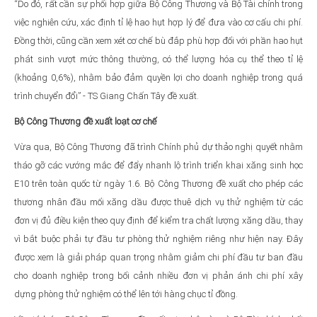
“Do đó, rất cần sự phối hợp giữa Bộ Công Thương và Bộ Tài chính trong
việc nghiên cứu, xác định tỉ lệ hao hụt hợp lý để đưa vào cơ cấu chi phí.
Đồng thời, cũng cần xem xét cơ chế bù đắp phù hợp đối với phần hao hụt
phát sinh vượt mức thông thường, có thể lượng hóa cụ thể theo tỉ lệ
(khoảng 0,6%), nhằm bảo đảm quyền lợi cho doanh nghiệp trong quá
trình chuyển đổi” - TS Giang Chấn Tây đề xuất.
Bộ Công Thương đề xuất loạt cơ chế
Vừa qua, Bộ Công Thương đã trình Chính phủ dự thảo nghị quyết nhằm
tháo gỡ các vướng mắc để đẩy nhanh lộ trình triển khai xăng sinh học
E10 trên toàn quốc từ ngày 1.6. Bộ Công Thương đề xuất cho phép các
thương nhân đầu mối xăng dầu được thuê dịch vụ thử nghiệm từ các
đơn vị đủ điều kiện theo quy định để kiểm tra chất lượng xăng dầu, thay
vì bắt buộc phải tự đầu tư phòng thử nghiệm riêng như hiện nay. Đây
được xem là giải pháp quan trọng nhằm giảm chi phí đầu tư ban đầu
cho doanh nghiệp trong bối cảnh nhiều đơn vị phản ánh chi phí xây
dựng phòng thử nghiệm có thể lên tới hàng chục tỉ đồng.