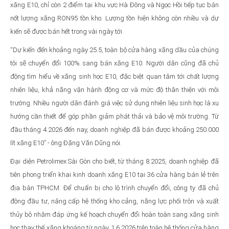
xăng E10, chỉ còn 2 điểm tại khu vực Hà Đông và Ngọc Hồi tiếp tục bán
nốt lượng xăng RON95 tồn kho. Lượng tồn hiện không còn nhiều và dự
kiến sẽ được bán hết trong vài ngày tới.
“Dự kiến đến khoảng ngày 25.5, toàn bộ cửa hàng xăng dầu của chúng
tôi sẽ chuyển đổi 100% sang bán xăng E10. Người dân cũng đã chủ
động tìm hiểu về xăng sinh học E10, đặc biệt quan tâm tới chất lượng
nhiên liệu, khả năng vận hành động cơ và mức độ thân thiện với môi
trường. Nhiều người dân đánh giá việc sử dụng nhiên liệu sinh học là xu
hướng cần thiết để góp phần giảm phát thải và bảo vệ môi trường. Từ
đầu tháng 4.2026 đến nay, doanh nghiệp đã bán được khoảng 250.000
lít xăng E10” - ông Đặng Văn Dũng nói.
Đại diện Petrolimex Sài Gòn cho biết, từ tháng 8.2025, doanh nghiệp đã
tiên phong triển khai kinh doanh xăng E10 tại 36 cửa hàng bán lẻ trên
địa bàn TPHCM. Để chuẩn bị cho lộ trình chuyển đổi, công ty đã chủ
động đầu tư, nâng cấp hệ thống kho cảng, năng lực phối trộn và xuất
thủy bộ nhằm đáp ứng kế hoạch chuyển đổi hoàn toàn sang xăng sinh
học thay thế xăng khoáng từ ngày 1.6.2026 trên toàn hệ thống cửa hàng