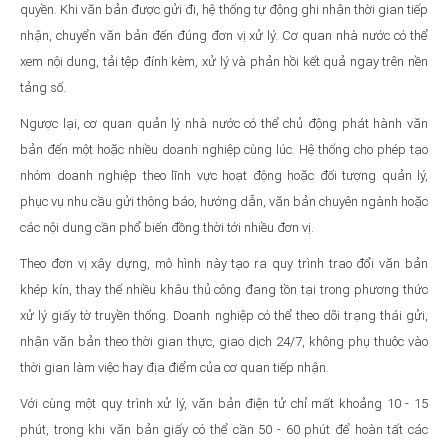
quyền. Khi văn bản được gửi đi, hệ thống tự động ghi nhận thời gian tiếp
nhận, chuyển văn bản đến đúng đơn vị xử lý. Cơ quan nhà nước có thể
xem nội dung, tải tệp đính kèm, xử lý và phản hồi kết quả ngay trên nền
tảng số.
Ngược lại, cơ quan quản lý nhà nước có thể chủ động phát hành văn
bản đến một hoặc nhiều doanh nghiệp cùng lúc. Hệ thống cho phép tạo
nhóm doanh nghiệp theo lĩnh vực hoạt động hoặc đối tượng quản lý,
phục vụ nhu cầu gửi thông báo, hướng dẫn, văn bản chuyên ngành hoặc
các nội dung cần phổ biến đồng thời tới nhiều đơn vị.
Theo đơn vị xây dựng, mô hình này tạo ra quy trình trao đổi văn bản
khép kín, thay thế nhiều khâu thủ công đang tồn tại trong phương thức
xử lý giấy tờ truyền thống. Doanh nghiệp có thể theo dõi trạng thái gửi,
nhận văn bản theo thời gian thực, giao dịch 24/7, không phụ thuộc vào
thời gian làm việc hay địa điểm của cơ quan tiếp nhận.
Với cùng một quy trình xử lý, văn bản điện tử chỉ mất khoảng 10 - 15
phút, trong khi văn bản giấy có thể cần 50 - 60 phút để hoàn tất các