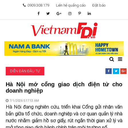
0909.308.179
Liên hệ quảng cáo
Đặt báo
TÂM ĐIỂM ĐẦU TƯ
TÀI CHÍNH
BẤT ĐỘNG SẢN
DIỄN ĐÀN ĐẦU TƯ
KHỞI NGHIỆP
Hà Nội mở cổng giao dịch điện tử cho
doanh nghiệp
GIẢI TRÍ & CÔNG NGHỆ
7/1/2026 5:17:13 AM
Hà Nội đang nghiên cứu, triển khai Cổng gửi nhận văn
bản giữa tổ chức, doanh nghiệp và cơ quan quản lý nhà
nước nhằm giảm hồ sơ giấy, rút ngắn thời gian xử lý và
mở rộng giao dịch hành chính trên môi trường số.