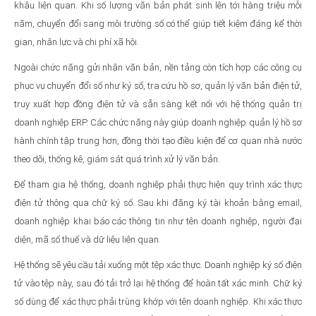
khâu liên quan. Khi số lượng văn bản phát sinh lên tới hàng triệu mỗi
năm, chuyển đổi sang môi trường số có thể giúp tiết kiệm đáng kể thời
gian, nhân lực và chi phí xã hội.
Ngoài chức năng gửi nhận văn bản, nền tảng còn tích hợp các công cụ
phục vụ chuyển đổi số như ký số, tra cứu hồ sơ, quản lý văn bản điện tử,
truy xuất hợp đồng điện tử và sẵn sàng kết nối với hệ thống quản trị
doanh nghiệp ERP. Các chức năng này giúp doanh nghiệp quản lý hồ sơ
hành chính tập trung hơn, đồng thời tạo điều kiện để cơ quan nhà nước
theo dõi, thống kê, giám sát quá trình xử lý văn bản.
Để tham gia hệ thống, doanh nghiệp phải thực hiện quy trình xác thực
điện tử thông qua chữ ký số. Sau khi đăng ký tài khoản bằng email,
doanh nghiệp khai báo các thông tin như tên doanh nghiệp, người đại
diện, mã số thuế và dữ liệu liên quan.
Hệ thống sẽ yêu cầu tải xuống một tệp xác thực. Doanh nghiệp ký số điện
tử vào tệp này, sau đó tải trở lại hệ thống để hoàn tất xác minh. Chữ ký
số dùng để xác thực phải trùng khớp với tên doanh nghiệp. Khi xác thực