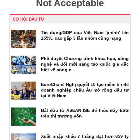
CƠ HỘI ĐẦU TƯ
Tín dụng/GDP của Việt Nam 'phình' lên
155%, cao gấp 3 lần nhóm cùng hạng
Phê duyệt Chương trình khoa học, công
nghệ và đổi mới sáng tạo quốc gia đặc
biệt về công n ...
EuroCham: Nghị quyết 10 tạo niềm tin để
doanh nghiệp châu Âu mở rộng đầu tư
tại Việt Nam
Bắt đầu từ ASEAN-ISE để thúc đẩy ESG
trên thị trường vốn
Xuất nhập khẩu 7 tháng đạt hơn 659 tỷ