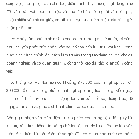
công việc, nâng hiệu quả chỉ đạo, điều hành. Tuy nhiên, hoạt động trao
đổi văn bản với doanh nghiệp và các tổ chức bên ngoài vẫn còn phụ
thuộc nhiều vào hồ sơ giấy, email, dịch vụ bưu chính hoặc các kênh gửi
nhận phân tán.
Thực tế này làm phát sinh nhiều công đoạn trung gian, từ in ấn, ký đóng
dấu, chuyển phát, tiếp nhận, vào sổ, số hóa đến lưu trữ. Với khối lượng
giao dịch hành chính lớn, cách làm truyền thống tạo thêm chi phí cho cả
doanh nghiệp và cơ quan quản lý, đồng thời kéo dài thời gian xử lý công
việc.
Theo thống kê, Hà Nội hiện có khoảng 370.000 doanh nghiệp và hơn
390.000 tổ chức không phải doanh nghiệp đang hoạt động. Mỗi ngày,
nhóm chủ thể này phát sinh lượng lớn văn bản, hồ sơ, thông báo, đề
nghị, phản ánh và giao dịch hành chính với cơ quan nhà nước.
Cổng gửi nhận văn bản điện tử cho phép doanh nghiệp đăng ký tài
khoản, xác thực thông tin bằng chữ ký số, sau đó trực tiếp tạo lập văn
bản, đính kèm tài liệu điện tử và gửi đến cơ quan nhà nước có thẩm