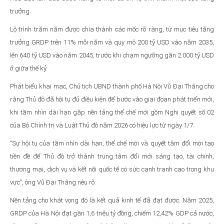
trưởng.
Lộ trình trăm năm được chia thành các mốc rõ ràng, từ mục tiêu tăng
trưởng GRDP trên 11% mỗi năm và quy mô 200 tỷ USD vào năm 2035,
lên 640 tỷ USD vào năm 2045, trước khi chạm ngưỡng gần 2.000 tỷ USD
ở giữa thế kỷ.
Phát biểu khai mạc, Chủ tịch UBND thành phố Hà Nội Vũ Đại Thắng cho
rằng Thủ đô đã hội tụ đủ điều kiện để bước vào giai đoạn phát triển mới,
khi tầm nhìn dài hạn gặp nền tảng thể chế mới gồm Nghị quyết số 02
của Bộ Chính trị và Luật Thủ đô năm 2026 có hiệu lực từ ngày 1/7.
“Sự hội tụ của tầm nhìn dài hạn, thể chế mới và quyết tâm đổi mới tạo
tiền đề để Thủ đô trở thành trung tâm đổi mới sáng tạo, tài chính,
thương mại, dịch vụ và kết nối quốc tế có sức cạnh tranh cao trong khu
vực”, ông Vũ Đại Thắng nêu rõ.
Nền tảng cho khát vọng đó là kết quả kinh tế đã đạt được. Năm 2025,
GRDP của Hà Nội đạt gần 1,6 triệu tỷ đồng, chiếm 12,42% GDP cả nước,