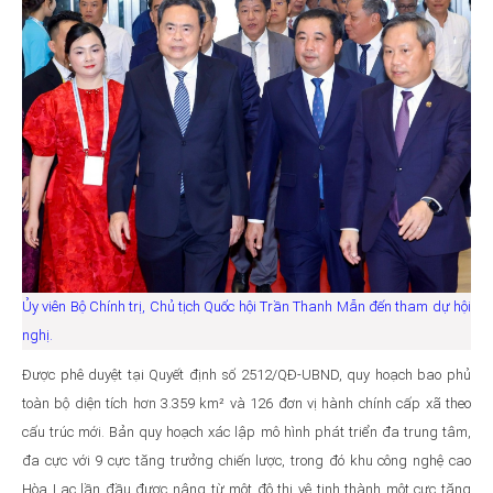
Ủy viên Bộ Chính trị, Chủ tịch Quốc hội Trần Thanh Mẫn đến tham dự hội
nghị.
Được phê duyệt tại Quyết định số 2512/QĐ-UBND, quy hoạch bao phủ
toàn bộ diện tích hơn 3.359 km² và 126 đơn vị hành chính cấp xã theo
cấu trúc mới. Bản quy hoạch xác lập mô hình phát triển đa trung tâm,
đa cực với 9 cực tăng trưởng chiến lược, trong đó khu công nghệ cao
Hòa Lạc lần đầu được nâng từ một đô thị vệ tinh thành một cực tăng