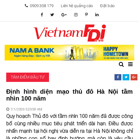
0909.308.179
Liên hệ quảng cáo
Đặt báo
TÂM ĐIỂM ĐẦU TƯ
TÀI CHÍNH
BẤT ĐỘNG SẢN
TÂM ĐIỂM ĐẦU TƯ
KHỞI NGHIỆP
Định hình diện mạo thủ đô Hà Nội tầm
nhìn 100 năm
GIẢI TRÍ & CÔNG NGHỆ
7/1/2026 5:20:59 AM
Quy hoạch Thủ đô với tầm nhìn 100 năm đã được công
bố cùng nhiều mục tiêu phát triển dài hạn. Điều được
nhấn mạnh tại hội nghị vừa diễn ra tại Hà Nội không chỉ
là những con số hay định hướng, mà còn là yêu cầu