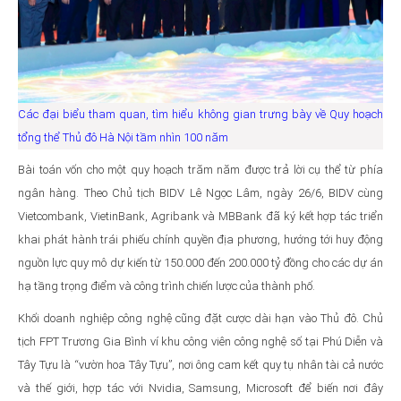
Các đại biểu tham quan, tìm hiểu không gian trưng bày về Quy hoạch
tổng thể Thủ đô Hà Nội tầm nhìn 100 năm
Bài toán vốn cho một quy hoạch trăm năm được trả lời cụ thể từ phía
ngân hàng. Theo Chủ tịch BIDV Lê Ngọc Lâm, ngày 26/6, BIDV cùng
Vietcombank, VietinBank, Agribank và MBBank đã ký kết hợp tác triển
khai phát hành trái phiếu chính quyền địa phương, hướng tới huy động
nguồn lực quy mô dự kiến từ 150.000 đến 200.000 tỷ đồng cho các dự án
hạ tầng trọng điểm và công trình chiến lược của thành phố.
Khối doanh nghiệp công nghệ cũng đặt cược dài hạn vào Thủ đô. Chủ
tịch FPT Trương Gia Bình ví khu công viên công nghệ số tại Phú Diễn và
Tây Tựu là “vườn hoa Tây Tựu”, nơi ông cam kết quy tụ nhân tài cả nước
và thế giới, hợp tác với Nvidia, Samsung, Microsoft để biến nơi đây