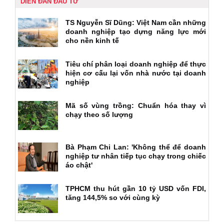
DIỄN ĐÀN ĐẦU TƯ
TS Nguyễn Sĩ Dũng: Việt Nam cần những
doanh nghiệp tạo dựng năng lực mới
cho nền kinh tế
Tiêu chí phân loại doanh nghiệp để thực
hiện cơ cấu lại vốn nhà nước tại doanh
nghiệp
Mã số vùng trồng: Chuẩn hóa thay vì
chạy theo số lượng
Bà Phạm Chi Lan: 'Không thể để doanh
nghiệp tư nhân tiếp tục chạy trong chiếc
áo chật'
TPHCM thu hút gần 10 tỷ USD vốn FDI,
tăng 144,5% so với cùng kỳ