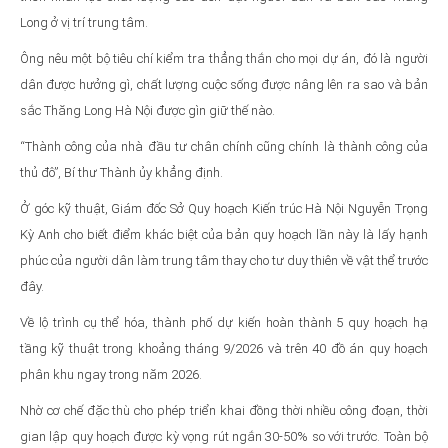
Long ở vị trí trung tâm.
Ông nêu một bộ tiêu chí kiểm tra thẳng thắn cho mọi dự án, đó là người
dân được hưởng gì, chất lượng cuộc sống được nâng lên ra sao và bản
sắc Thăng Long Hà Nội được gìn giữ thế nào.
“Thành công của nhà đầu tư chân chính cũng chính là thành công của
thủ đô”, Bí thư Thành ủy khẳng định.
Ở góc kỹ thuật, Giám đốc Sở Quy hoạch Kiến trúc Hà Nội Nguyễn Trọng
Kỳ Anh cho biết điểm khác biệt của bản quy hoạch lần này là lấy hạnh
phúc của người dân làm trung tâm thay cho tư duy thiên về vật thể trước
đây.
Về lộ trình cụ thể hóa, thành phố dự kiến hoàn thành 5 quy hoạch hạ
tầng kỹ thuật trong khoảng tháng 9/2026 và trên 40 đồ án quy hoạch
phân khu ngay trong năm 2026.
Nhờ cơ chế đặc thù cho phép triển khai đồng thời nhiều công đoạn, thời
gian lập quy hoạch được kỳ vọng rút ngắn 30-50% so với trước. Toàn bộ