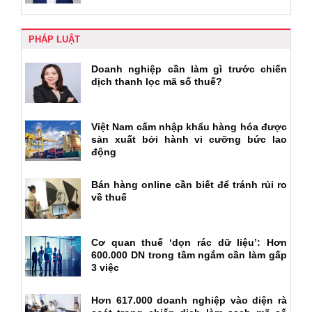
PHÁP LUẬT
Doanh nghiệp cần làm gì trước chiến
dịch thanh lọc mã số thuế?
Việt Nam cấm nhập khẩu hàng hóa được
sản xuất bởi hành vi cưỡng bức lao
động
Bán hàng online cần biết để tránh rủi ro
về thuế
Cơ quan thuế ‘dọn rác dữ liệu’: Hơn
600.000 DN trong tầm ngắm cần làm gấp
3 việc
Hơn 617.000 doanh nghiệp vào diện rà