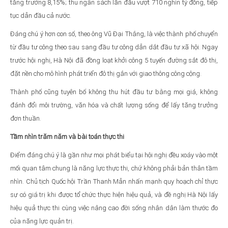
tăng trưởng 8,15%; thu ngân sách lần đầu vượt 710 nghìn tỷ đồng, tiếp
tục dẫn đầu cả nước.
Đáng chú ý hơn con số, theo ông Vũ Đại Thắng, là việc thành phố chuyển
từ đầu tư công theo sau sang đầu tư công dẫn dắt đầu tư xã hội. Ngay
trước hội nghị, Hà Nội đã đồng loạt khởi công 5 tuyến đường sắt đô thị,
đặt nền cho mô hình phát triển đô thị gắn với giao thông công cộng.
Thành phố cũng tuyên bố không thu hút đầu tư bằng mọi giá, không
đánh đổi môi trường, văn hóa và chất lượng sống để lấy tăng trưởng
đơn thuần.
Tầm nhìn trăm năm và bài toán thực thi
Điểm đáng chú ý là gần như mọi phát biểu tại hội nghị đều xoáy vào một
mối quan tâm chung là năng lực thực thi, chứ không phải bản thân tầm
nhìn. Chủ tịch Quốc hội Trần Thanh Mẫn nhấn mạnh quy hoạch chỉ thực
sự có giá trị khi được tổ chức thực hiện hiệu quả, và đề nghị Hà Nội lấy
hiệu quả thực thi cùng việc nâng cao đời sống nhân dân làm thước đo
của năng lực quản trị.