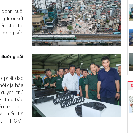
c đoạn cuối
g lưới kết
iển khai hạ
t động sản
o đường sắt
o phải đáp
nội địa hóa
 duyệt chủ
ên trục Bắc
iểm một số
t triển hệ
ội, TPHCM.