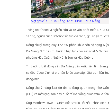
Một góc của TP Đà Nẵng. Ảnh: UBND TP Đà Nẵng
Thông tin từ đơn vị nghiên cứu và tư vấn phát triển DKRA C
căn hộ, nguồn cung sơ cấp tiếp tục đà tăng, ghi nhận mức t
Đáng chú ý, trong quý III/2025, phân khúc căn hộ hạng A (c
Đà Nẵng. Sức cầu thị trường tiếp tục khởi sắc (đạt 68% trê
phường Hòa Xuân, Ngũ Hành Sơn và Hòa Cường.
Thị trường bất động sản Đà Nẵng dần xuất hiện tình trạn
ra đều được định vị ở phân khúc cao cấp. Giá bán liên tụ
đồng/m2.
Đáng chú ý, hàng loạt dự án hạ tầng quan trọng như Cảng
(FTZ) và mở rộng sân bay quốc tế Đà Nẵng được xem là nền
Ông Matthew Powell - Giám đốc Savills Hà Nội - nhận định, 