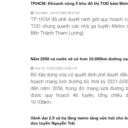
TP.HCM: Khoanh vùng 5 khu đô thị TOD bám Metr
Thứ Năm, 16/07/2026 05:13 SA
TP. HCM đã phê duyệt ranh giới quy hoạch c
TOD chung quanh các nhà ga tuyến Metro 
Bến Thành-Tham Lương).
Năm 2050 cả nước sẽ có hơn 10.000km đường ca
Thứ Tư, 15/07/2026 15:43 CH
Bộ Xây dựng vừa có quyết định phê duyệt điề
hoạch mạng lưới đường bộ thời kỳ 2021-2030
đến năm 2050, trong đó mạng lưới đường 
được quy hoạch 46 tuyến, tổng chiều d
10.106km.
Vành đai 2.5 và hạ tầng metro tăng sức hút cho 
dọc tuyến Nguyễn Trãi