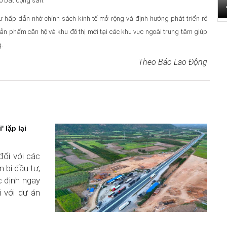
ho bất động sản.
 hấp dẫn nhờ chính sách kinh tế mở rộng và định hướng phát triển rõ
ản phẩm căn hộ và khu đô thị mới tại các khu vực ngoài trung tâm giúp
g.
Theo Báo Lao Động
 lặp lại
đối với các
 bị đầu tư,
c định ngay
i với dự án