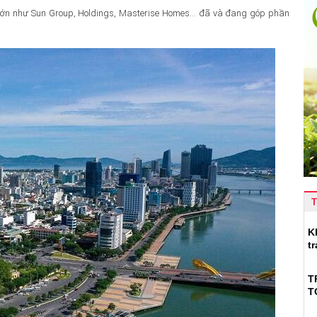
ư lớn như Sun Group, Holdings, Masterise Homes… đã và đang góp phần
T
K
t
T
T