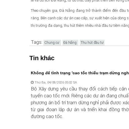
tế và du lịch Đà Nẵng, từ đó thúc đẩy phát triển bền vững c
Theo chuyên gia, Đà Nẵng đang trở thành điểm đến đầu tư
ràng. Bên cạnh các dự án cao cấp, sự xuất hiện của dòng s
thị trường đa dạng, thu hút thêm nhiều nhà đầu tư tiềm năn
Tags:
Chung cư
Đà Nẵng
Thu hút đầu tư
Tin khác
Không để tình trạng 'cao tốc thiếu trạm dừng nghỉ'
Thứ Ba, 04/08/2026 05:02 SA
Bộ Xây dựng yêu cầu thay đổi cách tiếp cận 
tuyến cao tốc mới. Riêng các dự án đang chuẩn
phương án bố trí trạm dừng nghỉ phải được xá
từ giai đoạn lập dự án và triển khai đồng thờ
đường cao tốc.