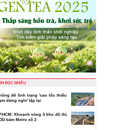
IN ĐỌC NHIỀU
hông để tình trạng 'cao tốc thiếu
rạm dừng nghỉ' lặp lại
P.HCM: Khoanh vùng 5 khu đô thị
OD bám Metro số 2