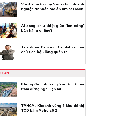
Vượt khỏi tư duy 'xin - cho', doanh
nghiệp tư nhân tạo áp lực cải cách
Ai đang chịu thiệt giữa ‘làn sóng’
bán hàng online?
Tập đoàn Bamboo Capital có tân
chủ tịch hội đồng quản trị
DỰ ÁN
Không để tình trạng 'cao tốc thiếu
trạm dừng nghỉ' lặp lại
TP.HCM: Khoanh vùng 5 khu đô thị
TOD bám Metro số 2