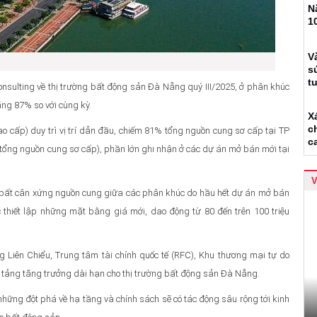
N
1
V
s
t
onsulting về thị trường bất động sản Đà Nẵng quý III/2025, ở phân khúc
ăng 87% so với cùng kỳ.
X
c
ao cấp) duy trì vị trí dẫn đầu, chiếm 81% tổng nguồn cung sơ cấp tại TP
c
n tổng nguồn cung sơ cấp), phần lớn ghi nhận ở các dự án mở bán mới tại
g bất cân xứng nguồn cung giữa các phân khúc do hầu hết dự án mở bán
c thiết lập những mặt bằng giá mới, dao động từ 80 đến trên 100 triệu
 Liên Chiểu, Trung tâm tài chính quốc tế (RFC), Khu thương mại tự do
 tảng tăng trưởng dài hạn cho thị trường bất động sản Đà Nẵng.
những đột phá về hạ tầng và chính sách sẽ có tác động sâu rộng tới kinh