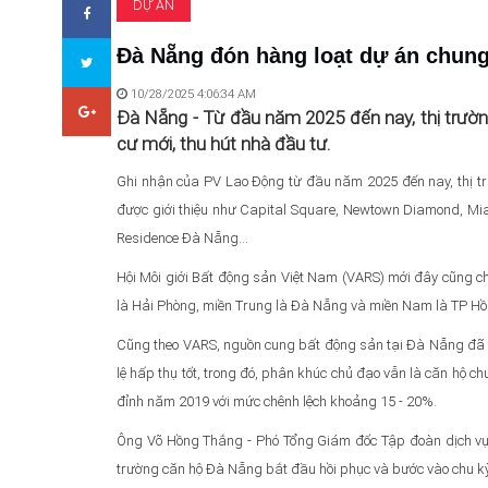
DỰ ÁN
Đà Nẵng đón hàng loạt dự án chun
10/28/2025 4:06:34 AM
Đà Nẵng - Từ đầu năm 2025 đến nay, thị trườ
cư mới, thu hút nhà đầu tư.
Ghi nhận của PV Lao Động từ đầu năm 2025 đến nay, thị t
được giới thiệu như Capital Square, Newtown Diamond, Mia
Residence Đà Nẵng..
.
Hội Môi giới Bất động sản Việt Nam (VARS) mới đây cũng c
là Hải Phòng, miền Trung là Đà Nẵng và miền Nam là TP Hồ
Cũng theo VARS, nguồn cung bất động sản tại Đà Nẵng đã 
lệ hấp thụ tốt, trong đó, phân khúc chủ đạo vẫn là căn hộ c
đỉnh năm 2019 với mức chênh lệch khoảng 15 - 20%.
Ông Võ Hồng Thắng - Phó Tổng Giám đốc Tập đoàn dịch vụ b
trường căn hộ Đà Nẵng bắt đầu hồi phục và bước vào chu kỳ