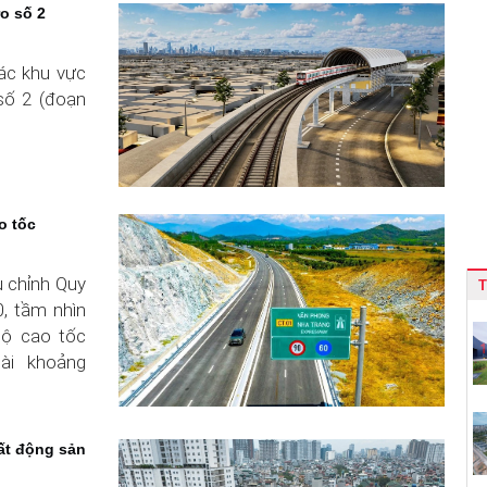
o số 2
ác khu vực
số 2 (đoạn
o tốc
u chỉnh Quy
, tầm nhìn
bộ cao tốc
ài khoảng
bất động sản