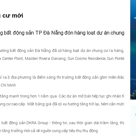
g cư mới
ng bất động sản TP Đà Nẵng đón hàng loạt dự án chung
rường bất động sản Đà Nẵng đã có hàng loạt dự án chung cư ra hàng,
 Center Point, Masteri Rivera Danang, Sun Cosmo Residence, Sun Ponte
hỉ ra 3 địa phương là điểm sáng thị trường bất động sản gồm miền Bắc
 Chí Minh.
tăng mạnh trong hơn 1 năm qua. Các dự án mở bán tiếp tục ghi nhận tỉ
hung cư cao cấp. Mặt bằng giá đã có xu hướng tăng trở lại, tiệm cận mức
ất động sản DKRA Group - thông tin, sau thời gian dài trầm lắng, thị
 tăng trưởng mới cả về nguồn cung cấp tiêu thụ thụ động.