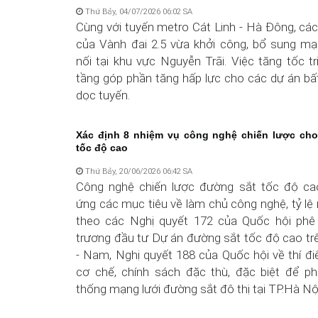
Thứ Bảy, 04/07/2026 06:02 SA
Cùng với tuyến metro Cát Linh - Hà Đông, cá
của Vành đai 2.5 vừa khởi công, bổ sung mạn
nối tại khu vực Nguyễn Trãi. Việc tăng tốc tr
tầng góp phần tăng hấp lực cho các dự án bấ
dọc tuyến.
Xác định 8 nhiệm vụ công nghệ chiến lược ch
tốc độ cao
Thứ Bảy, 20/06/2026 06:42 SA
Công nghệ chiến lược đường sắt tốc độ ca
ứng các mục tiêu về làm chủ công nghệ, tỷ lệ 
theo các Nghị quyết 172 của Quốc hội phê
trương đầu tư Dự án đường sắt tốc độ cao tr
- Nam, Nghị quyết 188 của Quốc hội về thí đ
cơ chế, chính sách đặc thù, đặc biệt để phá
thống mạng lưới đường sắt đô thị tại TP.Hà N