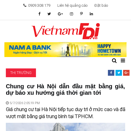
0909.308.179
Liên hệ quảng cáo
Đặt báo
TÂM ĐIỂM ĐẦU TƯ
TÀI CHÍNH
BẤT ĐỘNG SẢN
THỊ TRƯỜNG
KHỞI NGHIỆP
Chung cư Hà Nội dẫn đầu mặt bằng giá,
dự báo xu hướng giá thời gian tới
GIẢI TRÍ & CÔNG NGHỆ
5/7/2026 2:05:19 PM
Giá chung cư tại Hà Nội tiếp tục duy trì ở mức cao và đã
vượt mặt bằng giá trung bình tại TPHCM.