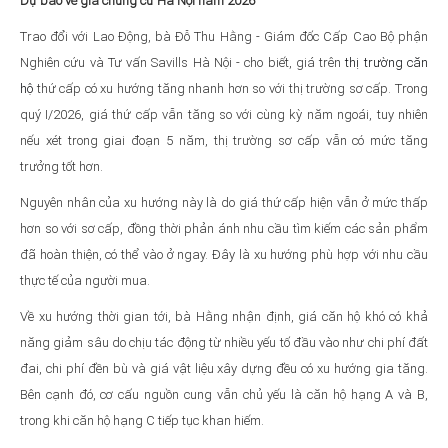
Dự báo về giá chung cư Hà Nội năm 2026
Trao đổi với Lao Động, bà Đỗ Thu Hằng - Giám đốc Cấp Cao Bộ phận
Nghiên cứu và Tư vấn Savills Hà Nội - cho biết, giá trên
thị trường căn
hộ
thứ cấp có xu hướng tăng nhanh hơn so với thị trường sơ cấp. Trong
quý I/2026, giá thứ cấp vẫn tăng so với cùng kỳ năm ngoái, tuy nhiên
nếu xét trong giai đoạn 5 năm, thị trường sơ cấp vẫn có mức tăng
trưởng tốt hơn.
Nguyên nhân của xu hướng này là do giá thứ cấp hiện vẫn ở mức thấp
hơn so với sơ cấp, đồng thời phản ánh nhu cầu tìm kiếm các sản phẩm
đã hoàn thiện, có thể vào ở ngay. Đây là xu hướng phù hợp với nhu cầu
thực tế của người mua.
Về xu hướng thời gian tới, bà Hằng nhận định, giá căn hộ khó có khả
năng giảm sâu do chịu tác động từ nhiều yếu tố đầu vào như chi phí đất
đai, chi phí đền bù và giá vật liệu xây dựng đều có xu hướng gia tăng.
Bên cạnh đó, cơ cấu nguồn cung vẫn chủ yếu là căn hộ hạng A và B,
trong khi căn hộ hạng C tiếp tục khan hiếm.