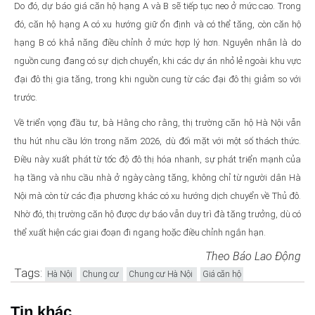
Do đó, dự báo giá căn hộ hạng A và B sẽ tiếp tục neo ở mức cao. Trong
đó, căn hộ hạng A có xu hướng giữ ổn định và có thể tăng, còn căn hộ
hạng B có khả năng điều chỉnh ở mức hợp lý hơn. Nguyên nhân là do
nguồn cung đang có sự dịch chuyển, khi các dự án nhỏ lẻ ngoài khu vực
đại đô thị gia tăng, trong khi nguồn cung từ các đại đô thị giảm so với
trước.
Về triển vọng đầu tư, bà Hằng cho rằng, thị trường căn hộ Hà Nội vẫn
thu hút nhu cầu lớn trong năm 2026, dù đối mặt với một số thách thức.
Điều này xuất phát từ tốc độ đô thị hóa nhanh, sự phát triển mạnh của
hạ tầng và nhu cầu nhà ở ngày càng tăng, không chỉ từ người dân Hà
Nội mà còn từ các địa phương khác có xu hướng dịch chuyển về Thủ đô.
Nhờ đó, thị trường căn hộ được dự báo vẫn duy trì đà tăng trưởng, dù có
thể xuất hiện các giai đoạn đi ngang hoặc điều chỉnh ngắn hạn.
Theo Báo Lao Động
Tags:
Hà Nội
Chung cư
Chung cư Hà Nội
Giá căn hộ
Tin khác