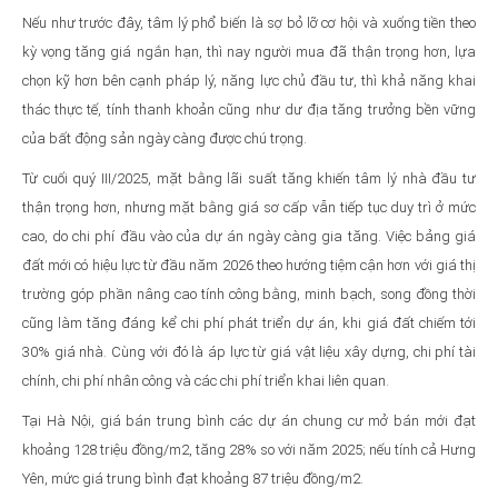
Nếu như trước đây, tâm lý phổ biến là sợ bỏ lỡ cơ hội và xuống tiền theo
kỳ vọng tăng giá ngắn hạn, thì nay người mua đã thận trọng hơn, lựa
chọn kỹ hơn bên cạnh pháp lý, năng lực chủ đầu tư, thì khả năng khai
thác thực tế, tính thanh khoản cũng như dư địa tăng trưởng bền vững
của bất động sản ngày càng được chú trọng.
Từ cuối quý III/2025, mặt bằng lãi suất tăng khiến tâm lý nhà đầu tư
thận trọng hơn, nhưng mặt bằng giá sơ cấp vẫn tiếp tục duy trì ở mức
cao, do chi phí đầu vào của dự án ngày càng gia tăng. Việc bảng giá
đất mới có hiệu lực từ đầu năm 2026 theo hướng tiệm cận hơn với giá thị
trường góp phần nâng cao tính công bằng, minh bạch, song đồng thời
cũng làm tăng đáng kể chi phí phát triển dự án, khi giá đất chiếm tới
30% giá nhà. Cùng với đó là áp lực từ giá vật liệu xây dựng, chi phí tài
chính, chi phí nhân công và các chi phí triển khai liên quan.
Tại Hà Nội, giá bán trung bình các dự án chung cư mở bán mới đạt
khoảng 128 triệu đồng/m2, tăng 28% so với năm 2025; nếu tính cả Hưng
Yên, mức giá trung bình đạt khoảng 87 triệu đồng/m2.