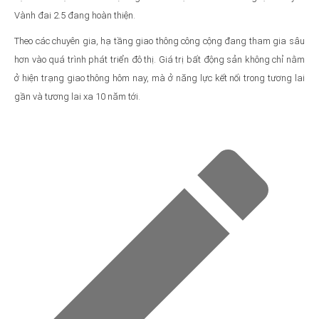
Vành đai 2.5 đang hoàn thiện.
Theo các chuyên gia, hạ tầng giao thông công cộng đang tham gia sâu
hơn vào quá trình phát triển đô thị. Giá trị bất động sản không chỉ nằm
ở hiện trạng giao thông hôm nay, mà ở năng lực kết nối trong tương lai
gần và tương lai xa 10 năm tới.