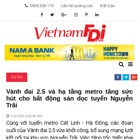
0909.308.179
Liên hệ quảng cáo
Đặt báo
TÂM ĐIỂM ĐẦU TƯ
TÀI CHÍNH
BẤT ĐỘNG SẢN
DỰ ÁN
KHỞI NGHIỆP
Vành đai 2.5 và hạ tầng metro tăng sức
hút cho bất động sản dọc tuyến Nguyễn
GIẢI TRÍ & CÔNG NGHỆ
Trãi
7/4/2026 6:02:43 AM
Cùng với tuyến metro Cát Linh - Hà Đông, các đoạn
cuối của Vành đai 2.5 vừa khởi công, bổ sung mạng lưới
kết nối tại khu vực Nguyễn Trãi. Việc tăng tốc triển khai