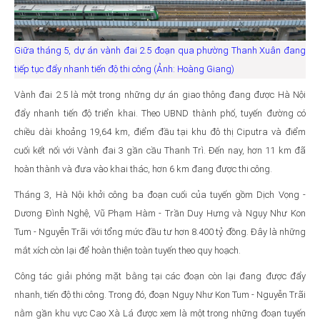
Giữa tháng 5, dự án vành đai 2.5 đoạn qua phường Thanh Xuân đang
tiếp tục đẩy nhanh tiến độ thi công (Ảnh: Hoàng Giang)
Vành đai 2.5 là một trong những dự án giao thông đang được Hà Nội
đẩy nhanh tiến độ triển khai. Theo UBND thành phố, tuyến đường có
chiều dài khoảng 19,64 km, điểm đầu tại khu đô thị Ciputra và điểm
cuối kết nối với Vành đai 3 gần cầu Thanh Trì. Đến nay, hơn 11 km đã
hoàn thành và đưa vào khai thác, hơn 6 km đang được thi công.
Tháng 3, Hà Nội khởi công ba đoạn cuối của tuyến gồm Dịch Vọng -
Dương Đình Nghệ, Vũ Phạm Hàm - Trần Duy Hưng và Ngụy Như Kon
Tum - Nguyễn Trãi với tổng mức đầu tư hơn 8.400 tỷ đồng. Đây là những
mắt xích còn lại để hoàn thiện toàn tuyến theo quy hoạch.
Công tác giải phóng mặt bằng tại các đoạn còn lại đang được đẩy
nhanh, tiến độ thi công. Trong đó, đoạn Ngụy Như Kon Tum - Nguyễn Trãi
nằm gần khu vực Cao Xà Lá được xem là một trong những đoạn tuyến