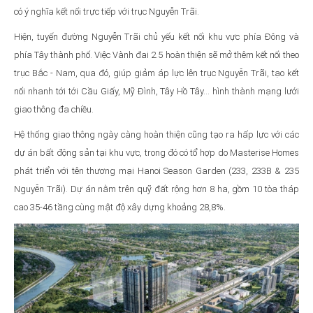
có ý nghĩa kết nối trực tiếp với trục Nguyễn Trãi.
Hiện, tuyến đường Nguyễn Trãi chủ yếu kết nối khu vực phía Đông và
phía Tây thành phố. Việc Vành đai 2.5 hoàn thiện sẽ mở thêm kết nối theo
trục Bắc - Nam, qua đó, giúp giảm áp lực lên trục Nguyễn Trãi, tạo kết
nối nhanh tới tới Cầu Giấy, Mỹ Đình, Tây Hồ Tây… hình thành mạng lưới
giao thông đa chiều.
Hệ thống giao thông ngày càng hoàn thiện cũng tạo ra hấp lực với các
dự án bất động sản tại khu vực, trong đó có tổ hợp do Masterise Homes
phát triển với tên thương mại Hanoi Season Garden (233, 233B & 235
Nguyễn Trãi). Dự án nằm trên quỹ đất rộng hơn 8 ha, gồm 10 tòa tháp
cao 35-46 tầng cùng mật độ xây dựng khoảng 28,8%.