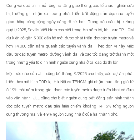
Cùng với quá trình mở rộng hạ tầng giao thông, các tổ chức nghiên cứu
thị trường ghi nhận xu hướng phát triển bất động sản dọc các tuyến
giao thông công cộng ngày càng rõ nét hơn. Trong báo cáo thị trường
quý II/2025, Savills Việt Nam cho biết trong ba năm tới, khu vực TP HCM
dự kiến có gần 5.000 căn hộ mới được phát triển dọc các tuyến metro và
hơn 14.000 căn nằm quanh các tuyến vành đai. Theo đơn vị này, việc
đầu tư các tuyến metro, đường vành đai và cao tốc đang trở thành một
trong những yếu tố định hình nguồn cung nhà ở tại các đô thị lớn.
Một báo cáo của JLL công bố tháng 9/2025 cho thấy, các dự án phát
triển theo mô hình TOD tại Hà Nội và TPHCM ghi nhận mức tăng giá từ
8-19% mỗi năm trong giai đoạn các tuyến metro được triển khai và đưa
vào vận hành. JLL cũng cho biết nguồn cung bất động sản hình thành
dọc các tuyến metro đầu tiên hiện chiếm khoảng 14-16% tổng nguồn
cung thương mại và 4-9% nguồn cung nhà ở của hai thành phố.