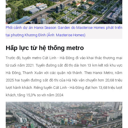
Phối cảnh dự án Hanoi Season Garden do Masterise Homes phát triển
tại phường Khương Đình (Ảnh: Masterise Homes)
Hấp lực từ hệ thống metro
Trước đó, tuyến metro Cát Linh - Hà Đông đi vào khai thác thương mại
từ cuối năm 2021. Tuyến đường sắt đô thị dài hơn 13 km kết nối khu vực
Hà Đông, Thanh Xuân với các quận nội thành. Theo Hanoi Metro, năm
2025 hai tuyến đường sắt đô thị của Hà Nội vận chuyển hơn 20,68 triệu
lượt hành khách. Riêng tuyến Cát Linh - Hà Đông đạt hơn 13,68 triệu lượt
khách, tăng 15,3% so với năm 2024.