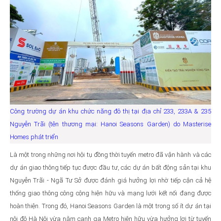
Công trường dự án khu chức năng đô thị tại địa chỉ 233, 233A & 235
Nguyễn Trãi (tên thương mại: Hanoi Seasons Garden) do Masterise
Homes phát triển
Là một trong những nơi hội tụ đồng thời tuyến metro đã vận hành và các
dự án giao thông tiếp tục được đầu tư, các dự án bất động sản tại khu
Nguyễn Trãi - Ngã Tư Sở được đánh giá hưởng lợi nhờ tiếp cận cả hệ
thống giao thông công cộng hiện hữu và mạng lưới kết nối đang được
hoàn thiện. Trong đó, Hanoi Seasons Garden là một trong số ít dự án tại
nội đô Hà Nội vừa nằm cạnh ga Metro hiện hữu vừa hưởng lợi từ tuyến