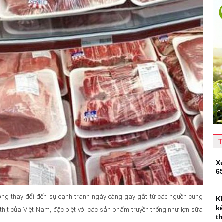
T
X
6
rường thay đổi đến sự cạnh tranh ngày càng gay gắt từ các nguồn cung
K
k
thịt của Việt Nam, đặc biệt với các sản phẩm truyền thống như lợn sữa
t