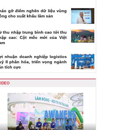
háo gỡ điểm nghẽn dữ liệu vùng
rồng cho xuất khẩu lâm sản
ừ thu nhập trung bình cao tới thu
hập cao: Cột mốc mới của Việt
am
ợi nhuận doanh nghiệp logistics
uý II phân hóa, triển vọng ngành
ẫn tích cực
VIDEO