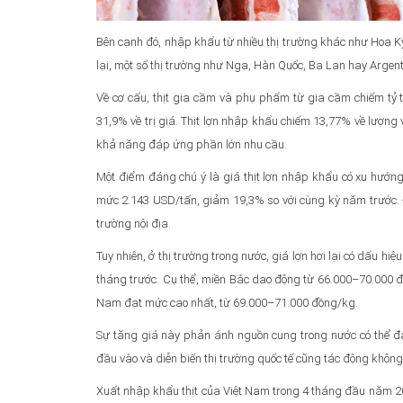
Bên cạnh đó, nhập khẩu từ nhiều thị trường khác như Hoa 
lại, một số thị trường như Nga, Hàn Quốc, Ba Lan hay Argen
Về cơ cấu, thịt gia cầm và phụ phẩm từ gia cầm chiếm tỷ tr
31,9% về trị giá. Thịt lợn nhập khẩu chiếm 13,77% về lượng 
khả năng đáp ứng phần lớn nhu cầu.
Một điểm đáng chú ý là giá thịt lợn nhập khẩu có xu hướng
mức 2.143 USD/tấn, giảm 19,3% so với cùng kỳ năm trước. 
trường nội địa.
Tuy nhiên, ở thị trường trong nước, giá lợn hơi lại có dấu hi
tháng trước. Cụ thể, miền Bắc dao động từ 66.000–70.000 
Nam đạt mức cao nhất, từ 69.000–71.000 đồng/kg.
Sự tăng giá này phản ánh nguồn cung trong nước có thể đan
đầu vào và diễn biến thị trường quốc tế cũng tác động không
Xuất nhập khẩu thịt của Việt Nam trong 4 tháng đầu năm 2