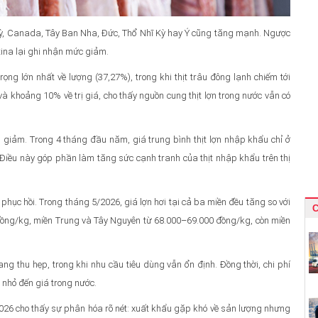
Kỳ, Canada, Tây Ban Nha, Đức, Thổ Nhĩ Kỳ hay Ý cũng tăng mạnh. Ngược
tina lại ghi nhận mức giảm.
ọng lớn nhất về lượng (37,27%), trong khi thịt trâu đông lạnh chiếm tới
và khoảng 10% về trị giá, cho thấy nguồn cung thịt lợn trong nước vẫn có
 giảm. Trong 4 tháng đầu năm, giá trung bình thịt lợn nhập khẩu chỉ ở
Điều này góp phần làm tăng sức cạnh tranh của thịt nhập khẩu trên thị
ệu phục hồi. Trong tháng 5/2026, giá lợn hơi tại cả ba miền đều tăng so với
C
đồng/kg, miền Trung và Tây Nguyên từ 68.000–69.000 đồng/kg, còn miền
g thu hẹp, trong khi nhu cầu tiêu dùng vẫn ổn định. Đồng thời, chi phí
 nhỏ đến giá trong nước.
026 cho thấy sự phân hóa rõ nét: xuất khẩu gặp khó về sản lượng nhưng