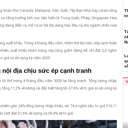
ường khác như Canada, Malaysia, Hàn Quốc, Tây Ban Nha hay Liban cũng
T
t
 sự tăng trưởng tích cực, tiêu biểu là Trung Quốc, Pháp, Singapore, Hoa
ờng đang diễn ra, mở ra cơ hội đa dạng hóa đầu ra cho ngành chăn nuôi
T
n
N
 trong xuất khẩu. Trong 4 tháng đầu năm, nhóm thịt lợn tươi, ướp lạnh hoặc
y nhiên, xuất khẩu nhóm hàng này cũng giảm đáng kể, chỉ đạt 2,3 nghìn
L
trị giá so với cùng kỳ năm 2025.
q
v
 nội địa chịu sức ép cạnh tranh
m từ thịt trong 4 tháng đầu năm 2026 lại tăng mạnh. Tổng lượng nhập
D, tăng 11,2% về lượng và đặc biệt tăng tới 37,6% về trị giá so với cùng kỳ
, chiếm gần 24% tổng lượng nhập khẩu, với 74,4 nghìn tấn, trị giá 310,11
ần lượt đạt 31,6% về lượng và 59,4% về trị giá.