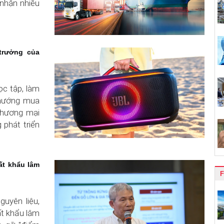
 nhận nhiều
trưởng của
ọc tập, làm
u hướng mua
thương mại
 phát triển
ất khẩu lâm
F
uyên liệu,
uất khẩu lâm