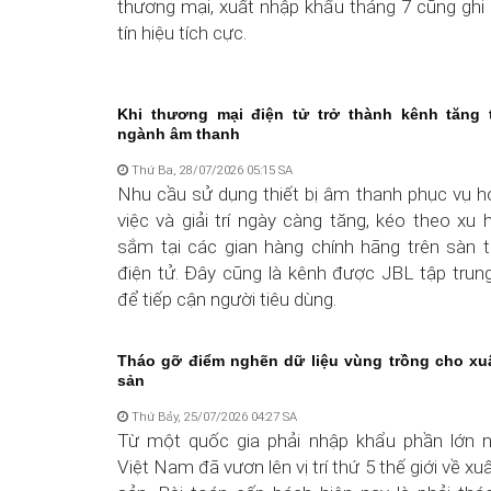
thương mại, xuất nhập khẩu tháng 7 cũng ghi
tín hiệu tích cực.
Khi thương mại điện tử trở thành kênh tăng 
ngành âm thanh
Thứ Ba, 28/07/2026 05:15 SA
Nhu cầu sử dụng thiết bị âm thanh phục vụ h
việc và giải trí ngày càng tăng, kéo theo x
sắm tại các gian hàng chính hãng trên sàn 
điện tử. Đây cũng là kênh được JBL tập trung
để tiếp cận người tiêu dùng.
Tháo gỡ điểm nghẽn dữ liệu vùng trồng cho xu
sản
Thứ Bảy, 25/07/2026 04:27 SA
Từ một quốc gia phải nhập khẩu phần lớn ng
Việt Nam đã vươn lên vị trí thứ 5 thế giới về x