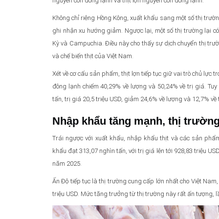
nguyên con đông lạnh và thịt lợn nguyên con đông lạnh.
Không chỉ riêng Hồng Kông, xuất khẩu sang một số thị tr
ghi nhận xu hướng giảm. Ngược lại, một số thị trường lại có
Kỳ và Campuchia. Điều này cho thấy sự dịch chuyển thị trư
và chế biến thịt của Việt Nam.
Xét về cơ cấu sản phẩm, thịt lợn tiếp tục giữ vai trò chủ lực
đông lạnh chiếm 40,29% về lượng và 50,24% về trị giá. Tu
tấn, trị giá 20,5 triệu USD, giảm 24,6% về lượng và 12,7% về 
Nhập khẩu tăng mạnh, thị trường
Trái ngược với xuất khẩu, nhập khẩu thịt và các sản phẩ
khẩu đạt 313,07 nghìn tấn, với trị giá lên tới 928,83 triệu US
năm 2025.
Ấn Độ tiếp tục là thị trường cung cấp lớn nhất cho Việt Nam
triệu USD. Mức tăng trưởng từ thị trường này rất ấn tượng, l