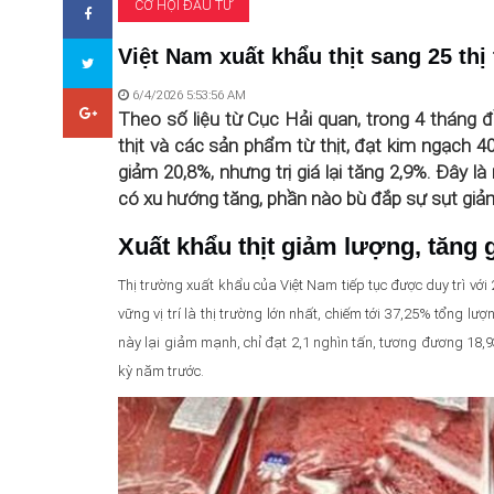
CƠ HỘI ĐẦU TƯ
Việt Nam xuất khẩu thịt sang 25 thị
6/4/2026 5:53:56 AM
Theo số liệu từ Cục Hải quan, trong 4 tháng 
thịt và các sản phẩm từ thịt, đạt kim ngạch 4
giảm 20,8%, nhưng trị giá lại tăng 2,9%. Đây 
có xu hướng tăng, phần nào bù đắp sự sụt giả
Xuất khẩu thịt giảm lượng, tăng gi
Thị trường xuất khẩu của Việt Nam tiếp tục được duy trì với
vững vị trí là thị trường lớn nhất, chiếm tới 37,25% tổng lư
này lại giảm mạnh, chỉ đạt 2,1 nghìn tấn, tương đương 18,93
kỳ năm trước.