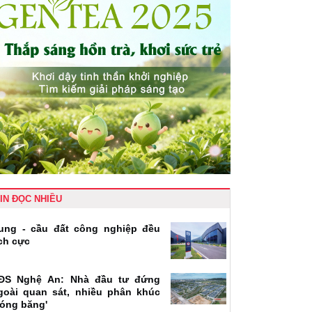
IN ĐỌC NHIỀU
ung - cầu đất công nghiệp đều
ích cực
ĐS Nghệ An: Nhà đầu tư đứng
goài quan sát, nhiều phân khúc
đóng băng'