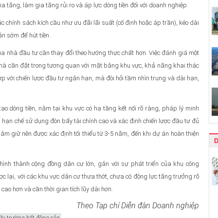
ia tăng, làm gia tăng rủi ro và áp lực dòng tiền đối với doanh nghiệp.
 chính sách kích cầu như ưu đãi lãi suất (cố định hoặc áp trần), kéo dài
án sớm để hút tiền.
của nhà đầu tư cần thay đổi theo hướng thực chất hơn. Việc đánh giá một
mà cần đặt trong tương quan với mặt bằng khu vực, khả năng khai thác
ợp với chiến lược đầu tư ngắn hạn, mà đòi hỏi tầm nhìn trung và dài hạn,
o dòng tiền, nằm tại khu vực có hạ tầng kết nối rõ ràng, pháp lý minh
n hạn chế sử dụng đòn bẩy tài chính cao và xác định chiến lược đầu tư đủ
 nắm giữ nên được xác định tối thiểu từ 3-5 năm, đến khi dự án hoàn thiện
 hình thành cộng đồng dân cư lớn, gắn với sự phát triển của khu công
c lại, với các khu vực dân cư thưa thớt, chưa có động lực tăng trưởng rõ
ao hơn và cần thời gian tích lũy dài hơn.
Theo Tạp chí Diễn đàn Doanh nghiệp
hị trường bất động sản