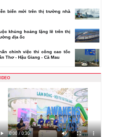
iễn biến mới trên thị trường nhà
uộc khủng hoảng lặng lẽ trên thị
rường địa ốc
hấn chỉnh việc thi công cao tốc
ần Thơ - Hậu Giang - Cà Mau
VIDEO