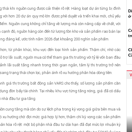
 thái khi nguồn cung được cải thiện rõ rệt. Hàng loạt dự án từng bị đình
D
g với hơn 20 dự án quy mô lớn được phê duyệt và triển khai mới, chủ yếu
ở
 điểm. Nguồn cung không chỉ tăng về lượng mà còn nâng cấp về chất, với
C
Bên cạnh đó, nguồn hàng còn đến từ lượng tồn kho và sản phẩm rao bán lại
t
 tăng đáng kể, ước tính năm 2026 đạt khoảng 200 nghìn sản phẩm.
hơn, từ phân khúc, khu vực đến loại hình sản phẩm. Thậm chí, nhờ các
C
C
ỗ trợ lãi suất, người mua có thể tham gia thị trường với tỷ lệ vốn ban đầu
ảnh lãi suất tăng nhanh trong thời gian ngắn, tâm lý thị trường trở nên
ang trạng thái chọn lọc, phản ánh rõ xu hướng phân hóa dòng tiền.
đánh giá thị trường bất động sản VARS cho thấy, số lượng sản phẩm cần
ụng đòn bẩy tài chính. Tại nhiều khu vực từng tăng nóng, giá đã có dấu
ới nhà đầu tư gia tăng.
uồn cung tăng mà còn do sự lệch pha trong kỳ vọng giá giữa bên mua và
có xu hướng chờ đợi mức giá hợp lý hơn, thậm chí kỳ vọng các sản phẩm
phân hóa rõ rệt: một bộ phận nhà đầu tư dài hạn đã đạt mức lợi nhuận kỳ