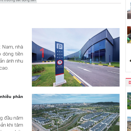
ệt Nam, nhà
o dòng tiền
hản ánh nhu
cao.
 nhiều phân
ng đầu năm
ản khi tâm