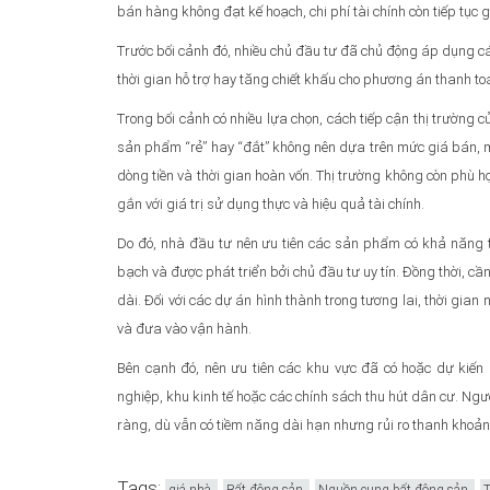
bán hàng không đạt kế hoạch, chi phí tài chính còn tiếp tục g
Trước bối cảnh đó, nhiều chủ đầu tư đã chủ động áp dụng các
thời gian hỗ trợ hay tăng chiết khấu cho phương án thanh to
Trong bối cảnh có nhiều lựa chọn, cách tiếp cận thị trường 
sản phẩm “rẻ” hay “đắt” không nên dựa trên mức giá bán, 
dòng tiền và thời gian hoàn vốn. Thị trường không còn phù h
gắn với giá trị sử dụng thực và hiệu quả tài chính.
Do đó, nhà đầu tư nên ưu tiên các sản phẩm có khả năng tạ
bạch và được phát triển bởi chủ đầu tư uy tín. Đồng thời, cầ
dài. Đối với các dự án hình thành trong tương lai, thời gian
và đưa vào vận hành.
Bên cạnh đó, nên ưu tiên các khu vực đã có hoặc dự kiến
nghiệp, khu kinh tế hoặc các chính sách thu hút dân cư. Ngượ
ràng, dù vẫn có tiềm năng dài hạn nhưng rủi ro thanh khoản c
Tags:
giá nhà
Bất động sản
Nguồn cung bất động sản
T