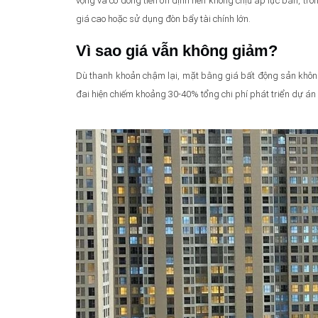
vọng và có dòng tiền ổn định nên không chịu áp lực bán, t
giá cao hoặc sử dụng đòn bẩy tài chính lớn.
Vì sao giá vẫn không giảm?
Dù thanh khoản chậm lại, mặt bằng giá bất động sản không 
đai hiện chiếm khoảng 30-40% tổng chi phí phát triển dự á