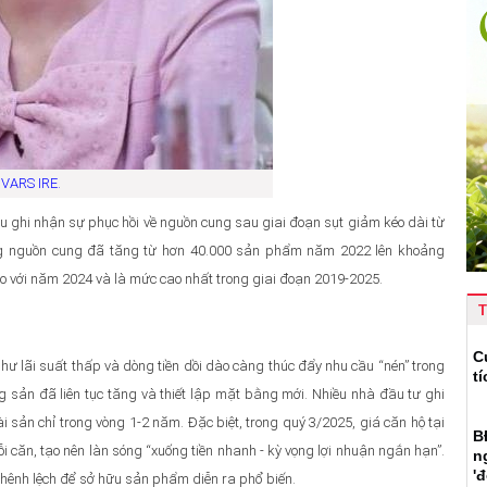
 VARS IRE.
 ghi nhận sự phục hồi về nguồn cung sau giai đoạn sụt giảm kéo dài từ
ổng nguồn cung đã tăng từ hơn 40.000 sản phẩm năm 2022 lên khoảng
với năm 2024 và là mức cao nhất trong giai đoạn 2019-2025.
T
C
như lãi suất thấp và dòng tiền dồi dào càng thúc đẩy nhu cầu “nén” trong
t
g sản đã liên tục tăng và thiết lập mặt bằng mới. Nhiều nhà đầu tư ghi
i sản chỉ trong vòng 1-2 năm. Đặc biệt, trong quý 3/2025, giá căn hộ tại
B
 căn, tạo nên làn sóng “xuống tiền nhanh - kỳ vọng lợi nhuận ngắn hạn”.
n
'
chênh lệch để sở hữu sản phẩm diễn ra phổ biến.