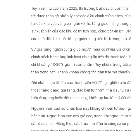
Tuy nhiên, từ cuối năm 2025, thị trường bắt đầu chuyển trạng
trệ được tháo gỡ pháp lý nhờ các điều chỉnh chính sách, cùn
tại các khu vực vùng ven gắn với hạ tầng giao thông trọng
sự xuất hiện của các khu đô thị tích hợp, đồng bộ tiện ích. 
của nhà đầu tư, khiến tổng nguồn cung trên thị trường gia
Sự gia tăng nguồn cung giúp người mua có nhiều lựa chọn 
chính sách bán hàng linh hoạt như giãn tiến độ thanh toán, h
chỉ khoảng 10-30% giá trị sản phẩm. Tuy nhiên, trong bối c
thận trọng hơn. Thanh khoản không còn dàn trải mà chuyển s
Ghi nhận thực tế của các thành viên Hội đồng nghiên cứu 
thoát hàng đang gia tăng, đặc biệt từ nhóm nhà đầu tư sử d
hiệu đi ngang hoặc điều chỉnh nhẹ, khiến áp lực tâm lý đối v
Nguyên nhân của sự phân hóa này không chỉ đến từ việc ng
bên bán. Người bán vẫn neo giá cao, trong khi người mua 
cắt lỗ sâu hơn. Đồng thời, cấu trúc nhà đầu tư cũng có sự 