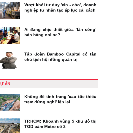
Vượt khỏi tư duy 'xin - cho', doanh
nghiệp tư nhân tạo áp lực cải cách
Ai đang chịu thiệt giữa ‘làn sóng’
bán hàng online?
Tập đoàn Bamboo Capital có tân
chủ tịch hội đồng quản trị
DỰ ÁN
Không để tình trạng 'cao tốc thiếu
trạm dừng nghỉ' lặp lại
TP.HCM: Khoanh vùng 5 khu đô thị
TOD bám Metro số 2