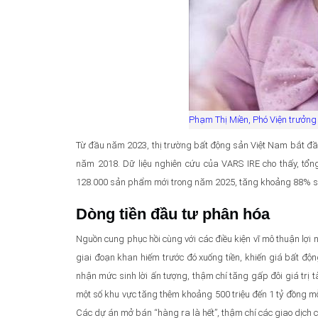
Phạm Thị Miền, Phó Viện trưởng
Từ đầu năm 2023, thị trường bất động sản Việt Nam bắt đầu
năm 2018. Dữ liệu nghiên cứu của VARS IRE cho thấy, t
128.000 sản phẩm mới trong năm 2025, tăng khoảng 88% so 
Dòng tiền đầu tư phân hóa
Nguồn cung phục hồi cùng với các điều kiện vĩ mô thuận lợi 
giai đoạn khan hiếm trước đó xuống tiền, khiến giá bất độn
nhận mức sinh lời ấn tượng, thậm chí tăng gấp đôi giá trị tà
một số khu vực tăng thêm khoảng 500 triệu đến 1 tỷ đồng mỗi
Các dự án mở bán “hàng ra là hết”, thậm chí các giao dịch 