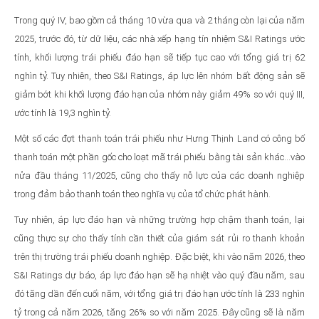
Trong quý IV, bao gồm cả tháng 10 vừa qua và 2 tháng còn lại của năm
2025, trước đó, từ dữ liệu, các nhà xếp hạng tín nhiệm S&I Ratings ước
tính, khối lượng trái phiếu đáo hạn sẽ tiếp tục cao với tổng giá trị 62
nghìn tỷ. Tuy nhiên, theo S&I Ratings, áp lực lên nhóm bất động sản sẽ
giảm bớt khi khối lượng đáo hạn của nhóm này giảm 49% so với quý III,
ước tính là 19,3 nghìn tỷ.
Một số các đợt thanh toán trái phiếu như Hưng Thịnh Land có công bố
thanh toán một phần gốc cho loạt mã trái phiếu bằng tài sản khác...vào
nửa đầu tháng 11/2025, cũng cho thấy nỗ lực của các doanh nghiệp
trong đảm bảo thanh toán theo nghĩa vụ của tổ chức phát hành.
Tuy nhiên, áp lực đáo hạn và những trường hợp chậm thanh toán, lại
cũng thực sự cho thấy tính cần thiết của giám sát rủi ro thanh khoản
trên thị trường trái phiếu doanh nghiệp. Đặc biệt, khi vào năm 2026, theo
S&I Ratings dự báo, áp lực đáo hạn sẽ hạ nhiệt vào quý đầu năm, sau
đó tăng dần đến cuối năm, với tổng giá trị đáo hạn ước tính là 233 nghìn
tỷ trong cả năm 2026, tăng 26% so với năm 2025. Đây cũng sẽ là năm