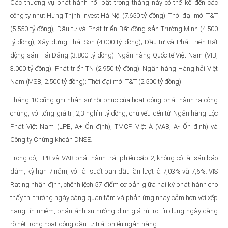
Các thương vụ phát hành nổi bật trong tháng này có thể kể đến các
công ty như: Hưng Thịnh Invest Hà Nội (7.650 tỷ đồng); Thời đại mới T&T
(5.550 tỷ đồng); Đầu tư và Phát triển Bất động sản Trường Minh (4.500
tỷ đồng); Xây dựng Thái Sơn (4.000 tỷ đồng); Đầu tư và Phát triển Bất
động sản Hải Đăng (3.800 tỷ đồng); Ngân hàng Quốc tế Việt Nam (VIB,
3.000 tỷ đồng); Phát triển TN (2.950 tỷ đồng); Ngân hàng Hàng hải Việt
Nam (MSB, 2.500 tỷ đồng); Thời đại mới T&T (2.500 tỷ đồng).
Tháng 10 cũng ghi nhận sự hồi phục của hoạt động phát hành ra công
chúng, với tổng giá trị 2,3 nghìn tỷ đồng, chủ yếu đến từ Ngân hàng Lộc
Phát Việt Nam (LPB, A+ Ổn định), TMCP Việt Á (VAB, A- Ổn định) và
Công ty Chứng khoán DNSE.
Trong đó, LPB và VAB phát hành trái phiếu cấp 2, không có tài sản bảo
đảm, kỳ hạn 7 năm, với lãi suất ban đầu lần lượt là 7,03% và 7,6%. VIS
Rating nhận định, chênh lệch 57 điểm cơ bản giữa hai kỳ phát hành cho
thấy thị trường ngày càng quan tâm và phản ứng nhạy cảm hơn với xếp
hạng tín nhiệm, phản ánh xu hướng định giá rủi ro tín dụng ngày càng
rõ nét trong hoạt động đầu tư trái phiếu ngân hàng.