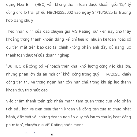
dựng Hòa Bình (HBC) vẫn không thanh toán được khoản gốc 12,4 tỷ
đồng cho lô trái phiếu HBCH2225002 vào ngày 31/10/2025 là trường
hợp đáng chú ý.
Theo nhận định của các chuyên gia VIS Rating, sự kiện này cho thấy
khoảng trống thanh khoản đáng kể, chỉ tiêu lợi nhuận kế toán hoặc số
dư tiền mặt trên báo cáo tài chính không phản ánh đầy đủ năng lực
thanh toán thực tế của doanh nghiệp.
"Dù HBC đã công bố kế hoạch triển khai khối lượng công việc khá lớn,
nhưng phần lớn dự án mới chỉ khởi động trong quý III–IV/2025, khiến
dòng tiền thu về trong ngắn hạn còn hạn chế, trong khi áp lực thanh
khoản duy trì ở mức cao.
Việc chậm thanh toán gốc nhấn mạnh tầm quan trọng của việc phân
tích sâu hơn về diễn biến thanh khoản và dòng tiền của tổ chức phát
hành, đặc biệt với những doanh nghiệp quy mô lớn có chu kỳ hoạt động
phức tạp", chuyên gia VIS Rating nhấn mạnh.