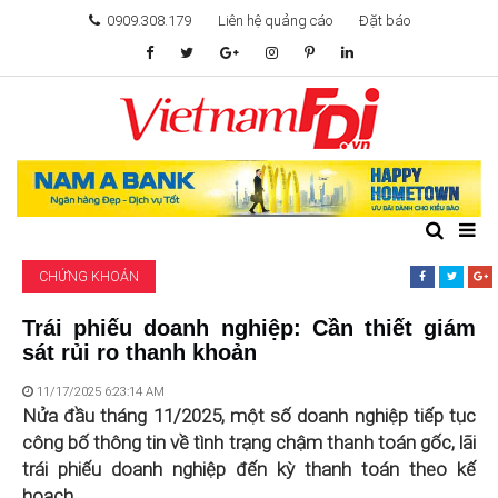
0909.308.179
Liên hệ quảng cáo
Đặt báo
TÂM ĐIỂM ĐẦU TƯ
TÀI CHÍNH
BẤT ĐỘNG SẢN
CHỨNG KHOÁN
KHỞI NGHIỆP
Trái phiếu doanh nghiệp: Cần thiết giám
sát rủi ro thanh khoản
GIẢI TRÍ & CÔNG NGHỆ
11/17/2025 6:23:14 AM
Nửa đầu tháng 11/2025, một số doanh nghiệp tiếp tục
công bố thông tin về tình trạng chậm thanh toán gốc, lãi
trái phiếu doanh nghiệp đến kỳ thanh toán theo kế
hoạch.