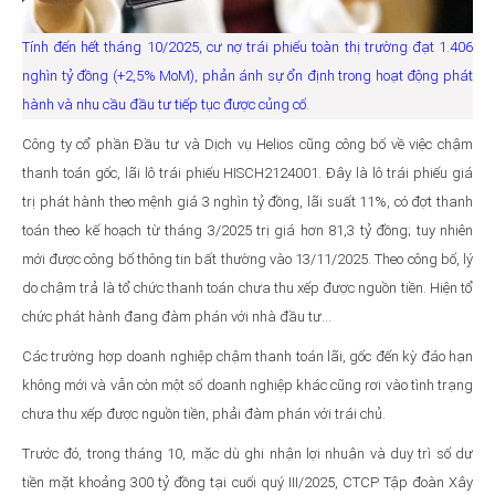
Tính đến hết tháng 10/2025, cư nợ trái phiếu toàn thị trường đạt 1.406
nghìn tỷ đồng (+2,5% MoM), phản ánh sự ổn định trong hoạt động phát
hành và nhu cầu đầu tư tiếp tục được củng cố.
Công ty cổ phần Đầu tư và Dịch vụ Helios cũng công bố về việc chậm
thanh toán gốc, lãi lô trái phiếu HISCH2124001. Đây là lô trái phiếu giá
trị phát hành theo mệnh giá 3 nghìn tỷ đồng, lãi suất 11%, có đợt thanh
toán theo kế hoạch từ tháng 3/2025 trị giá hơn 81,3 tỷ đồng; tuy nhiên
mới được công bố thông tin bất thường vào 13/11/2025. Theo công bố, lý
do chậm trả là tổ chức thanh toán chưa thu xếp được nguồn tiền. Hiện tổ
chức phát hành đang đàm phán với nhà đầu tư...
Các trường hợp doanh nghiệp chậm thanh toán lãi, gốc đến kỳ đáo hạn
không mới và vẫn còn một số doanh nghiệp khác cũng rơi vào tình trạng
chưa thu xếp được nguồn tiền, phải đàm phán với trái chủ.
Trước đó, trong tháng 10, mặc dù ghi nhận lợi nhuận và duy trì số dư
tiền mặt khoảng 300 tỷ đồng tại cuối quý III/2025, CTCP Tập đoàn Xây