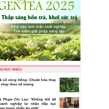
IN ĐỌC NHIỀU
ã số vùng trồng: Chuẩn hóa thay
ì chạy theo số lượng
à Phạm Chi Lan: 'Không thể để
oanh nghiệp tư nhân tiếp tục
hạy trong chiếc áo chật'