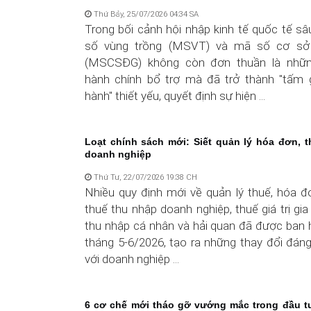
Thứ Bảy, 25/07/2026 04:34 SA
Trong bối cảnh hội nhập kinh tế quốc tế sâ
số vùng trồng (MSVT) và mã số cơ sở
(MSCSĐG) không còn đơn thuần là nhữn
hành chính bổ trợ mà đã trở thành "tấm 
hành" thiết yếu, quyết định sự hiện ...
Loạt chính sách mới: Siết quản lý hóa đơn, 
doanh nghiệp
Thứ Tư, 22/07/2026 19:38 CH
Nhiều quy định mới về quản lý thuế, hóa đơ
thuế thu nhập doanh nghiệp, thuế giá trị gia
thu nhập cá nhân và hải quan đã được ban 
tháng 5-6/2026, tạo ra những thay đổi đáng
với doanh nghiệp ...
6 cơ chế mới tháo gỡ vướng mắc trong đầu t