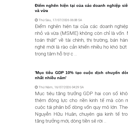
Điểm nghẽn hiện tại của các doanh nghiệp si
và vừa
Thứ Sáu, 17/07/2026 06:08 SA
Điểm nghẽn hiện tại của các doanh nghiệp
nhỏ và vừa (MSME) không còn chỉ là vốn. 
toán thật” về tài chính, thị trường, bán h
nghệ mới là rào cản khiến nhiều họ khó bứt l
trọng tâm hỗ trợ c ...
'Mục tiêu GDP 10% tạo cuộc dịch chuyển dò
nhất nhiều năm'
Thứ Năm, 16/07/2026 04:29 SA
Mục tiêu tăng trưởng GDP hai con số khô
thêm động lực cho nền kinh tế mà còn 
cuộc tái phân bổ dòng vốn quy mô lớn. Th
Nguyễn Hữu Huân, chuyên gia kinh tế tr
tăng trưởng mới, dòng tiền sẽ rời ...