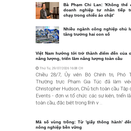
Bà Phạm Chi Lan: 'Không thể 
doanh nghiệp tư nhân tiếp t
chạy trong chiếc áo chật'
Nhiều ngành công nghiệp chủ l
tăng trưởng hai con số
Việt Nam hướng tới trở thành điểm đến của 
năng lượng, triển lãm năng lượng toàn cầu
Thứ Tư, 29/07/2026 16:08 CH
Chiều 28/7, Ủy viên Bộ Chính trị, Phó 
Thường trực Phạm Gia Túc đã làm việ
Christopher Hudson, Chủ tịch toàn cầu Tậ
Events - đơn vị tổ chức các sự kiện, triển
toàn cầu, đặc biệt trong lĩnh v ...
Mã số vùng trồng: Từ 'giấy thông hành' đế
nông nghiệp bền vững