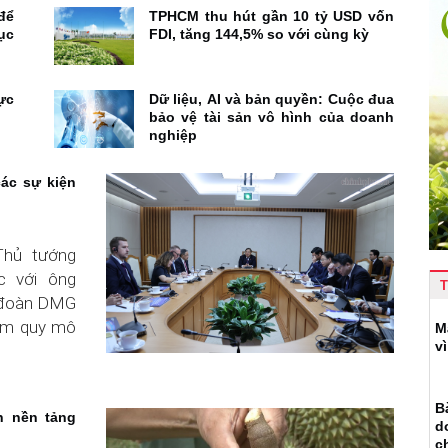
để
TPHCM thu hút gần 10 tỷ USD vốn
ục
FDI, tăng 144,5% so với cùng kỳ
ực
Dữ liệu, AI và bản quyền: Cuộc đua
bảo vệ tài sản vô hình của doanh
nghiệp
các sự kiện
Thủ tướng
c với ông
T
p đoàn DMG
 lãm quy mô
M
v
B
n nền tảng
d
c