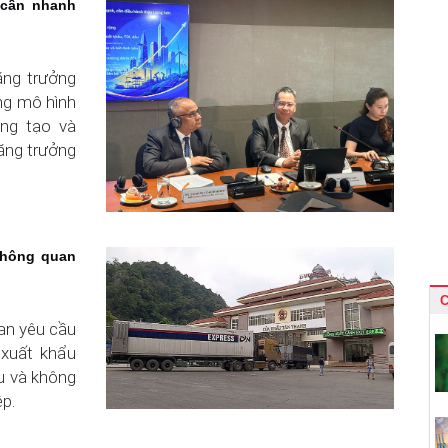
 cần nhanh
ăng trưởng
ng mô hình
áng tạo và
ăng trưởng
thông quan
C
uan yêu cầu
 xuất khẩu
ẩu và không
ệp.