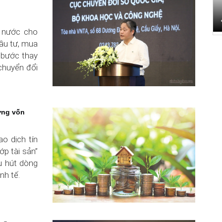
à nước cho
ầu tư, mua
 bước thay
 chuyển đổi
ường vốn
o dịch tín
ớp tài sản”
hu hút dòng
nh tế.