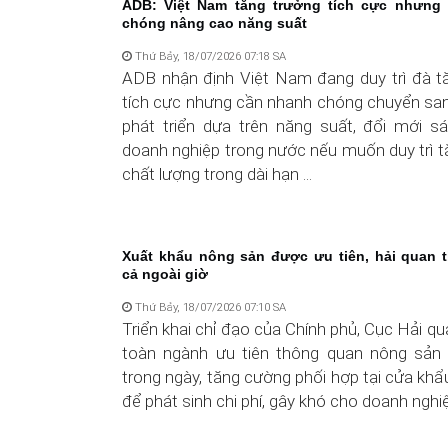
ADB: Việt Nam tăng trưởng tích cực nhưng
chóng nâng cao năng suất
Thứ Bảy, 18/07/2026 07:18 SA
ADB nhận định Việt Nam đang duy trì đà t
tích cực nhưng cần nhanh chóng chuyển sa
phát triển dựa trên năng suất, đổi mới s
doanh nghiệp trong nước nếu muốn duy trì t
chất lượng trong dài hạn ...
Xuất khẩu nông sản được ưu tiên, hải quan 
cả ngoài giờ
Thứ Bảy, 18/07/2026 07:10 SA
Triển khai chỉ đạo của Chính phủ, Cục Hải q
toàn ngành ưu tiên thông quan nông sản
trong ngày, tăng cường phối hợp tại cửa kh
để phát sinh chi phí, gây khó cho doanh nghi