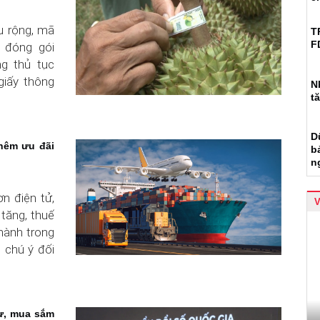
u rộng, mã
T
F
 đóng gói
g thủ tục
giấy thông
N
t
D
thêm ưu đãi
b
n
n điện tử,
 tăng, thuế
hành trong
 chú ý đối
ư, mua sắm