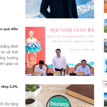
ệu quả điều
khẳng định
tin về tình
ương hướng
ên giáo và
F
 tăng 2,2%,
trì đà tăng