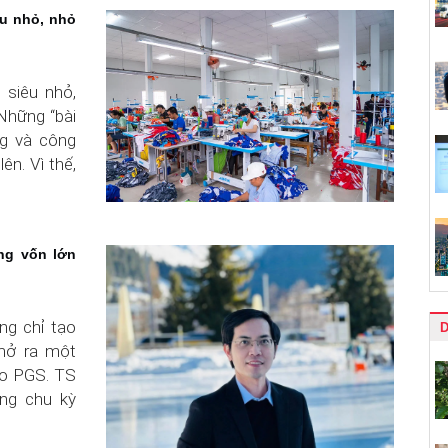
êu nhỏ, nhỏ
 siêu nhỏ,
Những “bài
àng và công
ên. Vì thế,
ng vốn lớn
ng chỉ tạo
D
mở ra một
eo PGS. TS
ong chu kỳ