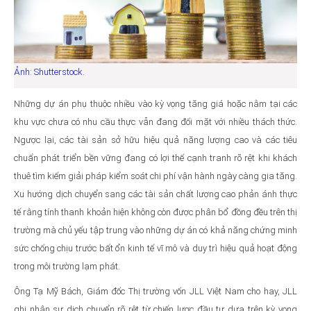
Ảnh: Shutterstock.
Những dự án phụ thuộc nhiều vào kỳ vọng tăng giá hoặc nằm tại các
khu vực chưa có nhu cầu thực vẫn đang đối mặt với nhiều thách thức.
Ngược lại, các tài sản sở hữu hiệu quả năng lượng cao và các tiêu
chuẩn phát triển bền vững đang có lợi thế cạnh tranh rõ rệt khi khách
thuê tìm kiếm giải pháp kiểm soát chi phí vận hành ngày càng gia tăng.
Xu hướng dịch chuyển sang các tài sản chất lượng cao phản ánh thực
tế rằng tính thanh khoản hiện không còn được phân bổ đồng đều trên thị
trường mà chủ yếu tập trung vào những dự án có khả năng chứng minh
sức chống chịu trước bất ổn kinh tế vĩ mô và duy trì hiệu quả hoạt động
trong môi trường lạm phát.
Ông Tạ Mỹ Bách, Giám đốc Thị trường vốn JLL Việt Nam cho hay, JLL
ghi nhận sự dịch chuyển rõ rệt từ chiến lược đầu tư dựa trên kỳ vọng