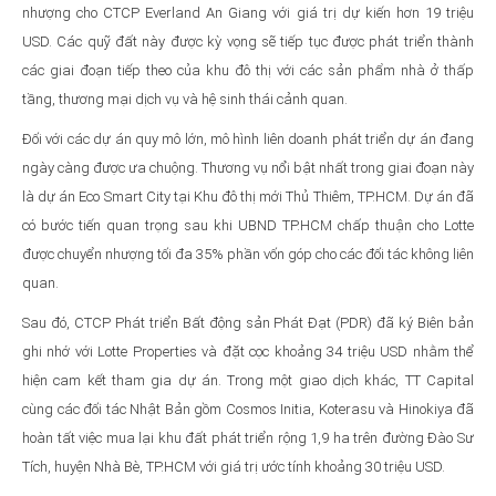
nhượng cho CTCP Everland An Giang với giá trị dự kiến hơn 19 triệu
USD. Các quỹ đất này được kỳ vọng sẽ tiếp tục được phát triển thành
các giai đoạn tiếp theo của khu đô thị với các sản phẩm nhà ở thấp
tầng, thương mại dịch vụ và hệ sinh thái cảnh quan.
Đối với các dự án quy mô lớn, mô hình liên doanh phát triển dự án đang
ngày càng được ưa chuộng. Thương vụ nổi bật nhất trong giai đoạn này
là dự án Eco Smart City tại Khu đô thị mới Thủ Thiêm, TP.HCM. Dự án đã
có bước tiến quan trọng sau khi UBND TP.HCM chấp thuận cho Lotte
được chuyển nhượng tối đa 35% phần vốn góp cho các đối tác không liên
quan.
Sau đó, CTCP Phát triển Bất động sản Phát Đạt (PDR) đã ký Biên bản
ghi nhớ với Lotte Properties và đặt cọc khoảng 34 triệu USD nhằm thể
hiện cam kết tham gia dự án. Trong một giao dịch khác, TT Capital
cùng các đối tác Nhật Bản gồm Cosmos Initia, Koterasu và Hinokiya đã
hoàn tất việc mua lại khu đất phát triển rộng 1,9 ha trên đường Đào Sư
Tích, huyện Nhà Bè, TP.HCM với giá trị ước tính khoảng 30 triệu USD.