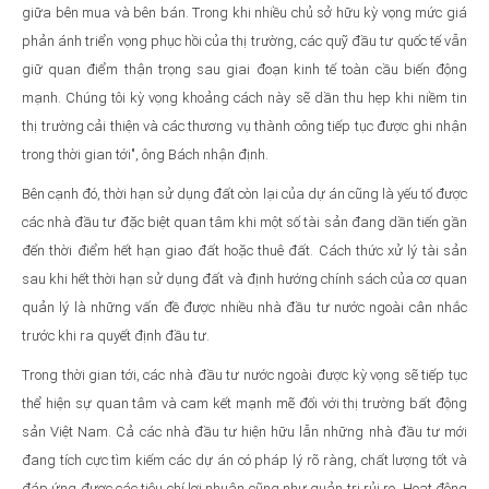
giữa bên mua và bên bán. Trong khi nhiều chủ sở hữu kỳ vọng mức giá
phản ánh triển vọng phục hồi của thị trường, các quỹ đầu tư quốc tế vẫn
giữ quan điểm thận trọng sau giai đoạn kinh tế toàn cầu biến động
mạnh. Chúng tôi kỳ vọng khoảng cách này sẽ dần thu hẹp khi niềm tin
thị trường cải thiện và các thương vụ thành công tiếp tục được ghi nhận
trong thời gian tới", ông Bách nhận định.
Bên cạnh đó, thời hạn sử dụng đất còn lại của dự án cũng là yếu tố được
các nhà đầu tư đặc biệt quan tâm khi một số tài sản đang dần tiến gần
đến thời điểm hết hạn giao đất hoặc thuê đất. Cách thức xử lý tài sản
sau khi hết thời hạn sử dụng đất và định hướng chính sách của cơ quan
quản lý là những vấn đề được nhiều nhà đầu tư nước ngoài cân nhắc
trước khi ra quyết định đầu tư.
Trong thời gian tới, các nhà đầu tư nước ngoài được kỳ vọng sẽ tiếp tục
thể hiện sự quan tâm và cam kết mạnh mẽ đối với thị trường bất động
sản Việt Nam. Cả các nhà đầu tư hiện hữu lẫn những nhà đầu tư mới
đang tích cực tìm kiếm các dự án có pháp lý rõ ràng, chất lượng tốt và
đáp ứng được các tiêu chí lợi nhuận cũng như quản trị rủi ro. Hoạt động