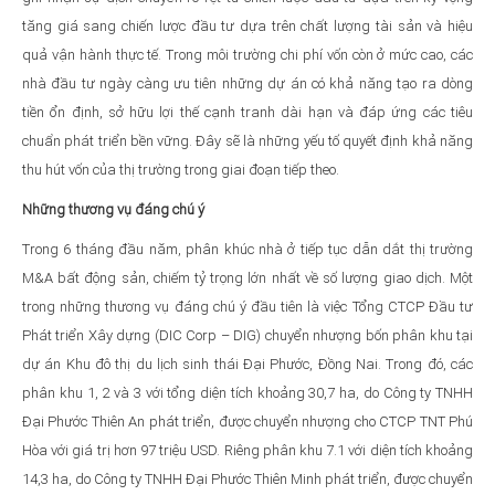
tăng giá sang chiến lược đầu tư dựa trên chất lượng tài sản và hiệu
quả vận hành thực tế. Trong môi trường chi phí vốn còn ở mức cao, các
nhà đầu tư ngày càng ưu tiên những dự án có khả năng tạo ra dòng
tiền ổn định, sở hữu lợi thế cạnh tranh dài hạn và đáp ứng các tiêu
chuẩn phát triển bền vững. Đây sẽ là những yếu tố quyết định khả năng
thu hút vốn của thị trường trong giai đoạn tiếp theo.
Những thương vụ đáng chú ý
Trong 6 tháng đầu năm, phân khúc nhà ở tiếp tục dẫn dắt thị trường
M&A bất động sản, chiếm tỷ trọng lớn nhất về số lượng giao dịch. Một
trong những thương vụ đáng chú ý đầu tiên là việc Tổng CTCP Đầu tư
Phát triển Xây dựng (DIC Corp – DIG) chuyển nhượng bốn phân khu tại
dự án Khu đô thị du lịch sinh thái Đại Phước, Đồng Nai. Trong đó, các
phân khu 1, 2 và 3 với tổng diện tích khoảng 30,7 ha, do Công ty TNHH
Đại Phước Thiên An phát triển, được chuyển nhượng cho CTCP TNT Phú
Hòa với giá trị hơn 97 triệu USD. Riêng phân khu 7.1 với diện tích khoảng
14,3 ha, do Công ty TNHH Đại Phước Thiên Minh phát triển, được chuyển