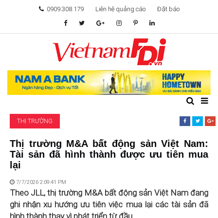
0909.308.179
Liên hệ quảng cáo
Đặt báo
TÂM ĐIỂM ĐẦU TƯ
TÀI CHÍNH
BẤT ĐỘNG SẢN
THỊ TRƯỜNG
KHỞI NGHIỆP
Thị trường M&A bất động sản Việt Nam:
Tài sản đã hình thành được ưu tiên mua
GIẢI TRÍ & CÔNG NGHỆ
lại
7/7/2026 2:09:41 PM
Theo JLL, thị trường M&A bất động sản Việt Nam đang
ghi nhận xu hướng ưu tiên việc mua lại các tài sản đã
hình thành thay vì phát triển từ đầu.