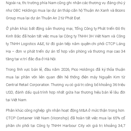
Ngoài ra, thị trường phía Nam cũng ghi nhận các thương vụ đáng chú ý
như OBC Holdings mua lại dự án tháp căn hộ Thuận An Xanh và Bcons
Group mua lại dự án Thuận An 2 từ Phát Đạt.
Ở phân khúc bất động sản thương mại, Tổng Công ty Phát triển Đô thị
Kinh Bắc đã hoàn tất việc mua lại Công ty TNHH 3H Việt Nam và Công
ty TNHH Logistics A&E, từ đó gián tiếp nắm quyền chi phối CTCP Láng
Hạ – đơn vị phát triển dự án tổ hợp văn phòng và thương mại cao 34
tầng tại vị trí đắc địa ở Hà Nội.
Trong lĩnh vực bán lẻ, đầu năm 2026, Pico Holdings đã ký thỏa thuận
mua lại phần vốn liên quan đến hệ thống điện máy Nguyễn Kim từ
Central Retail Corporation. Thương vụ có giá trị công bố khoảng 36 triệu
USD, đánh dấu quá trình hợp nhất giữa hai thương hiệu bán lẻ lâu đời
tại Việt Nam.
Phân khúc công nghiệp ghi nhận hoạt động M&A ở mức thận trọng hơn.
CTCP Container Việt Nam (Viconship) đã hoàn tất việc mua lại 65% cổ
phần chi phối tại Công ty TNHH Harbour City với giá trị khoảng 34,7