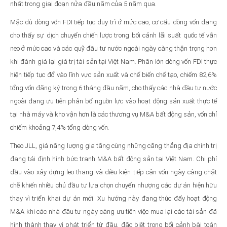
nhất trong giai đoạn nửa đầu năm của 5 năm qua.
Mặc dù dòng vốn FDI tiếp tục duy trì ở mức cao, cơ cấu dòng vốn đang
cho thấy sự dịch chuyển chiến lược trong bối cảnh lãi suất quốc tế vẫn
neo ở mức cao và các quỹ đầu tư nước ngoài ngày càng thận trọng hơn
khi đánh giá lại giá trị tài sản tại Việt Nam. Phần lớn dòng vốn FDI thực
hiện tiếp tục đổ vào lĩnh vực sản xuất và chế biến chế tạo, chiếm 82,6%
tổng vốn đăng ký trong 6 tháng đầu năm, cho thấy các nhà đầu tư nước
ngoài đang ưu tiên phân bổ nguồn lực vào hoạt động sản xuất thực tế
tại nhà máy và kho vận hơn là các thương vụ M&A bất động sản, vốn chỉ
chiếm khoảng 7,4% tổng dòng vốn.
Theo JLL, giá năng lượng gia tăng cùng những căng thẳng địa chính trị
đang tái định hình bức tranh M&A bất động sản tại Việt Nam. Chi phí
đầu vào xây dựng leo thang và điều kiện tiếp cận vốn ngày càng chặt
chẽ khiến nhiều chủ đầu tư lựa chọn chuyển nhượng các dự án hiện hữu
thay vì triển khai dự án mới. Xu hướng này đang thúc đẩy hoạt động
M&A khi các nhà đầu tư ngày càng ưu tiên việc mua lại các tài sản đã
hình thành thay vì phát triển từ đầu, đặc biệt trong bối cảnh bài toán