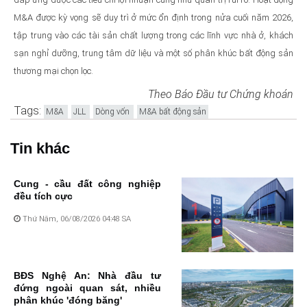
M&A được kỳ vọng sẽ duy trì ở mức ổn định trong nửa cuối năm 2026,
tập trung vào các tài sản chất lượng trong các lĩnh vực nhà ở, khách
sạn nghỉ dưỡng, trung tâm dữ liệu và một số phân khúc bất động sản
thương mại chọn lọc.
Theo Báo Đầu tư Chứng khoán
Tags:
M&A
JLL
Dòng vốn
M&A bất động sản
Tin khác
Cung - cầu đất công nghiệp
đều tích cực
Thứ Năm, 06/08/2026 04:48 SA
BĐS Nghệ An: Nhà đầu tư
đứng ngoài quan sát, nhiều
phân khúc 'đóng băng'