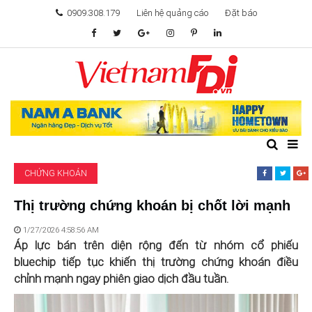
0909.308.179
Liên hệ quảng cáo
Đặt báo
TÂM ĐIỂM ĐẦU TƯ
TÀI CHÍNH
BẤT ĐỘNG SẢN
CHỨNG KHOÁN
KHỞI NGHIỆP
Thị trường chứng khoán bị chốt lời mạnh
GIẢI TRÍ & CÔNG NGHỆ
1/27/2026 4:58:56 AM
Áp lực bán trên diện rộng đến từ nhóm cổ phiếu
bluechip tiếp tục khiến thị trường chứng khoán điều
chỉnh mạnh ngay phiên giao dịch đầu tuần.