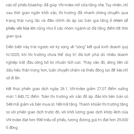
các cổ phiếu bluechip đã giúp VN-Index mở cửa tăng nhẹ. Tuy nhiên, chỉ
sau thời gian ngắn khởi sắc, thị trường đã nhanh chóng chuyển qua
trạng thái rung lắc và điều chỉnh do áp lực bán gia tăng ở
nhóm cổ
phiếu vốn hóa lớn
cũng như ở các nhóm ngành có đà tăng điểm tốt thời
gian qua.
Diễn biến này trái ngược với kỳ vọng về “sóng” kết quả kinh doanh quý
IV/2025, khi thị trường chưa thể duy trì đà bứt phá dù nhiều doanh
nghiệp bắt đầu công bố lợi nhuận tích cực. Thay vào đó, dòng tiền có
dấu hiệu thận trọng hơn, luân chuyển chậm và thiếu động lực để kéo chỉ
số đi lên.
Kết thúc phiên giao dịch ngày 26.1, VN-Index giảm 27,07 điểm xuống
mức 1.843,72 điểm. Toàn thị trường với sắc đỏ áp đảo khi bên bán có
548 mã giảm và bên mua có 188 mã tăng. Thanh khoản thị trường tăng
so với phiên giao dịch trước đó, với khối lượng giao dịch khớp lệnh của
VN-Index đạt hơn 998 triệu cổ phiếu, tương đương giá trị đạt hơn 29.300
tỉ đồng.