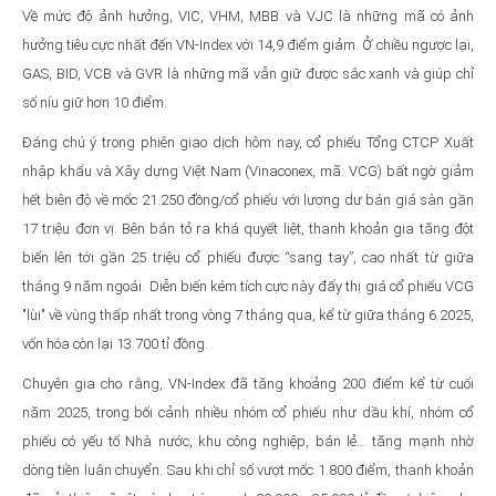
Về mức độ ảnh hưởng, VIC, VHM, MBB và VJC là những mã có ảnh
hưởng tiêu cực nhất đến VN-Index với 14,9 điểm giảm. Ở chiều ngược lại,
GAS, BID, VCB và GVR là những mã vẫn giữ được sắc xanh và giúp chỉ
số níu giữ hơn 10 điểm.
Đáng chú ý trong phiên giao dịch hôm nay, cổ phiếu Tổng CTCP Xuất
nhập khẩu và Xây dựng Việt Nam (Vinaconex, mã: VCG) bất ngờ giảm
hết biên độ về mốc 21.250 đồng/cổ phiếu với lượng dư bán giá sàn gần
17 triệu đơn vị. Bên bán tỏ ra khá quyết liệt, thanh khoản gia tăng đột
biến lên tới gần 25 triệu cổ phiếu được “sang tay”, cao nhất từ giữa
tháng 9 năm ngoái. Diễn biến kém tích cực này đẩy thị giá cổ phiếu VCG
"lùi" về vùng thấp nhất trong vòng 7 tháng qua, kể từ giữa tháng 6.2025,
vốn hóa còn lại 13.700 tỉ đồng.
Chuyên gia cho rằng, VN-Index đã tăng khoảng 200 điểm kể từ cuối
năm 2025, trong bối cảnh nhiều nhóm cổ phiếu như dầu khí, nhóm cổ
phiếu có yếu tố Nhà nước, khu công nghiệp, bán lẻ… tăng mạnh nhờ
dòng tiền luân chuyển. Sau khi chỉ số vượt mốc 1.800 điểm, thanh khoản