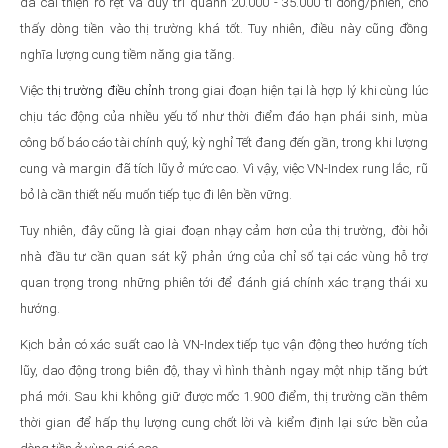
đã cải thiện rõ rệt và duy trì quanh 20.000 - 35.000 tỉ đồng/phiên, cho
thấy dòng tiền vào thị trường khá tốt. Tuy nhiên, điều này cũng đồng
nghĩa lượng cung tiềm năng gia tăng.
Việc
thị trường điều chỉnh
trong giai đoạn hiện tại là hợp lý khi cùng lúc
chịu tác động của nhiều yếu tố như thời điểm đáo hạn phái sinh, mùa
công bố báo cáo tài chính quý, kỳ nghỉ Tết đang đến gần, trong khi lượng
cung và margin đã tích lũy ở mức cao. Vì vậy, việc VN-Index rung lắc, rũ
bỏ là cần thiết nếu muốn tiếp tục đi lên bền vững.
Tuy nhiên, đây cũng là giai đoạn nhạy cảm hơn của thị trường, đòi hỏi
nhà đầu tư cần quan sát kỹ phản ứng của chỉ số tại các vùng hỗ trợ
quan trọng trong những phiên tới để đánh giá chính xác trạng thái xu
hướng.
Kịch bản có xác suất cao là VN-Index tiếp tục vận động theo hướng tích
lũy, dao động trong biên độ, thay vì hình thành ngay một nhịp tăng bứt
phá mới. Sau khi không giữ được mốc 1.900 điểm, thị trường cần thêm
thời gian để hấp thụ lượng cung chốt lời và kiểm định lại sức bền của