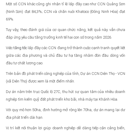
Một số CCN khác cũng ghi nhận tỉ lệ lấp đầy cao như CCN Quảng Sơn
(Ninh Sơn) đạt 84,3%; CCN và chăn nuôi Khatoco (Đông Ninh Hòa) đạt
69%.
Tuy vậy, theo đánh giá của cơ quan chức năng, kết quả này vẫn chưa
đáp ứng yêu cầu tăng trưởng kinh tế hai con số trong năm 2026.
Việc
tăng tốc
lấp đầy các CCN đang trở thành cuộc cạnh tranh quyết liệt
giữa các địa phương và chủ đầu tư hạ tầng nhằm đón đầu dòng vốn
đầu tư chất lượng cao.
Trên bản đồ phát triển công nghiệp của tỉnh, Dự án CCN Diên Thọ - VCN
(xã Diên Thọ) được xem là một điểm nhấn.
Dự án nằm trên trục Quốc lộ 27C, thu hút sự quan tâm của nhiều doanh
nghiệp tìm kiếm quỹ đất phát triển kho bãi, nhà máy tại Khánh Hòa.
Với quy mô hơn 50ha, định hướng mở rộng lên 70ha, dự án mang lại dư
địa phát triển dài hạn.
Vị trí kết nối thuận lợi giúp doanh nghiệp dễ dàng tiếp cận cảng biển,