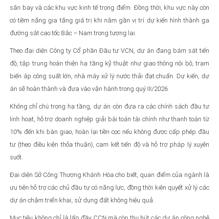
sân bay và các khu vực kinh tế trọng điểm. Đồng thời, khu vực này còn
có tiềm năng gia tăng giá trị khi nằm gần vị trí dự kiến hình thành ga
đường sắt cao tốc Bắc – Nam trong tương lai.
Theo đại diện Công ty Cổ phần Đầu tư VCN, dự án đang bám sát tiến
độ, tập trung hoàn thiện hạ tầng kỹ thuật như giao thông nội bộ, trạm
biến áp công suất lớn, nhà máy xử lý nước thải đạt chuẩn. Dự kiến, dự
án sẽ hoàn thành và đưa vào vận hành trong quý III/2026.
Không chỉ chú trọng hạ tầng, dự án còn đưa ra các chính sách đầu tư
linh hoạt, hỗ trợ doanh nghiệp giải bài toán tài chính như thanh toán từ
10% đến khi bàn giao, hoàn lại tiền cọc nếu không được cấp phép đầu
tư (theo điều kiện thỏa thuận), cam kết tiến độ và hỗ trợ pháp lý xuyên
suốt.
Đại diện Sở Công Thương Khánh Hòa cho biết, quan điểm của ngành là
ưu tiên hỗ trợ các chủ đầu tư có năng lực, đồng thời kiên quyết xử lý các
dự án chậm triển khai, sử dụng đất không hiệu quả.
Mục tiêu không chỉ là lấp đầy CCN mà còn thu hút các dự án công nghệ