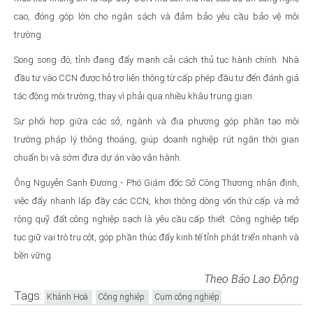
cao, đóng góp lớn cho ngân sách và đảm bảo yêu cầu bảo vệ môi
trường.
Song song đó, tỉnh đang đẩy mạnh cải cách thủ tục hành chính. Nhà
đầu tư vào CCN được hỗ trợ liên thông từ cấp phép đầu tư đến đánh giá
tác động môi trường, thay vì phải qua nhiều khâu trung gian.
Sự phối hợp giữa các sở, ngành và địa phương góp phần tạo môi
trường pháp lý thông thoáng, giúp doanh nghiệp rút ngắn thời gian
chuẩn bị và sớm đưa dự án vào vận hành.
Ông Nguyễn Sanh Đương - Phó Giám đốc Sở Công Thương nhận định,
việc đẩy nhanh lấp đầy các CCN, khơi thông dòng vốn thứ cấp và mở
rộng quỹ đất công nghiệp sạch là yêu cầu cấp thiết. Công nghiệp tiếp
tục giữ vai trò trụ cột, góp phần thúc đẩy kinh tế tỉnh phát triển nhanh và
bền vững.
Theo Báo Lao Động
Tags:
Khánh Hoà
Công nghiệp
Cụm công nghiệp