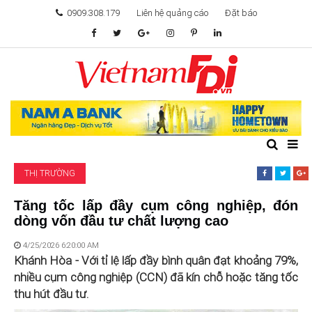
0909.308.179
Liên hệ quảng cáo
Đặt báo
TÂM ĐIỂM ĐẦU TƯ
TÀI CHÍNH
BẤT ĐỘNG SẢN
THỊ TRƯỜNG
KHỞI NGHIỆP
Tăng tốc lấp đầy cụm công nghiệp, đón
dòng vốn đầu tư chất lượng cao
GIẢI TRÍ & CÔNG NGHỆ
4/25/2026 6:20:00 AM
Khánh Hòa - Với tỉ lệ lấp đầy bình quân đạt khoảng 79%,
nhiều cụm công nghiệp (CCN) đã kín chỗ hoặc tăng tốc
thu hút đầu tư.