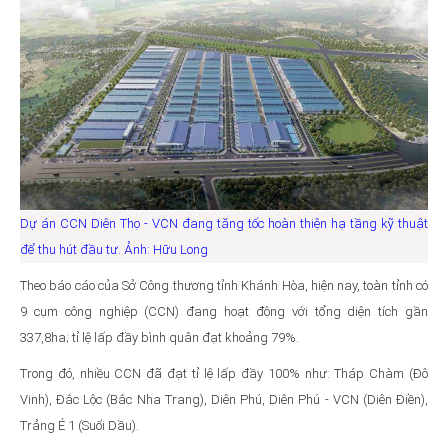
Dự án CCN Diên Thọ - VCN đang tăng tốc hoàn thiện hạ tầng kỹ thuật
để thu hút đầu tư. Ảnh: Hữu Long
Theo báo cáo của Sở Công thương tỉnh Khánh Hòa, hiện nay, toàn tỉnh có
9 cụm công nghiệp (CCN) đang hoạt động với tổng diện tích gần
337,8ha; tỉ lệ lấp đầy bình quân đạt khoảng 79%.
Trong đó, nhiều CCN đã đạt tỉ lệ lấp đầy 100% như: Tháp Chàm (Đô
Vinh), Đắc Lộc (Bắc Nha Trang), Diên Phú, Diên Phú - VCN (Diên Điền),
Trảng É 1 (Suối Dầu).