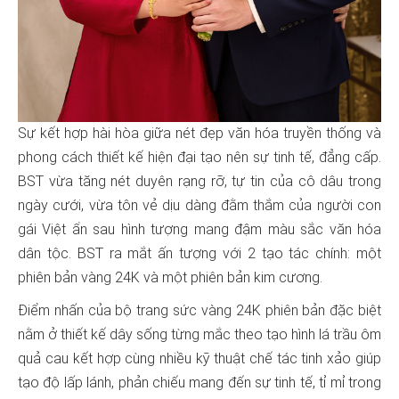
phong cách thiết kế hiện đại tạo nên sự tinh tế, đẳng cấp.
BST vừa tăng nét duyên rạng rỡ, tự tin của cô dâu trong
ngày cưới, vừa tôn vẻ dịu dàng đằm thắm của người con
gái Việt ẩn sau hình tượng mang đậm màu sắc văn hóa
dân tộc. BST ra mắt ấn tượng với 2 tạo tác chính: một
nằm ở thiết kế dây sống từng mắc theo tạo hình lá trầu ôm
quả cau kết hợp cùng nhiều kỹ thuật chế tác tinh xảo giúp
tạo độ lấp lánh, phản chiếu mang đến sự tinh tế, tỉ mỉ trong