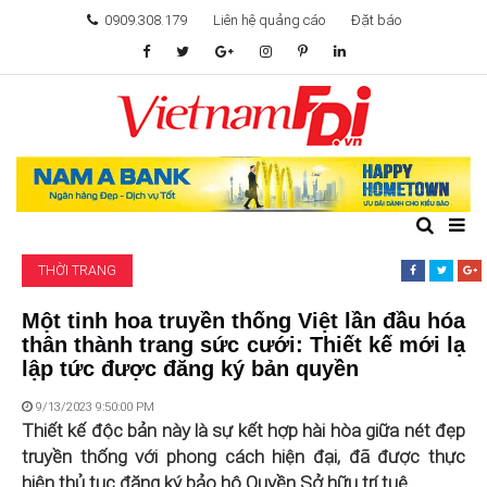
0909.308.179
Liên hệ quảng cáo
Đặt báo
TÂM ĐIỂM ĐẦU TƯ
TÀI CHÍNH
BẤT ĐỘNG SẢN
THỜI TRANG
KHỞI NGHIỆP
Một tinh hoa truyền thống Việt lần đầu hóa
thân thành trang sức cưới: Thiết kế mới lạ
GIẢI TRÍ & CÔNG NGHỆ
lập tức được đăng ký bản quyền
9/13/2023 9:50:00 PM
Thiết kế độc bản này là sự kết hợp hài hòa giữa nét đẹp
truyền thống với phong cách hiện đại, đã được thực
hiện thủ tục đăng ký bảo hộ Quyền Sở hữu trí tuệ.