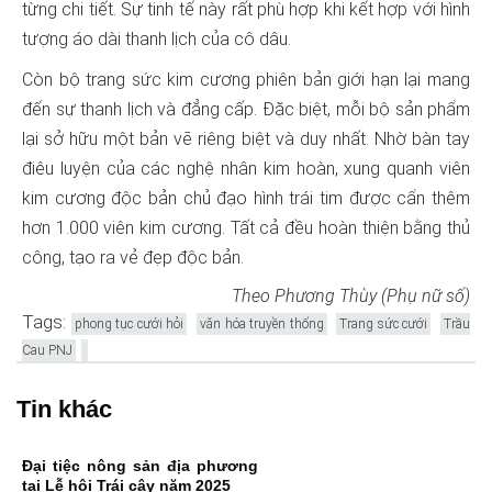
từng chi tiết. Sự tinh tế này rất phù hợp khi kết hợp với hình
đến sự thanh lịch và đẳng cấp. Đặc biệt, mỗi bộ sản phẩm
lại sở hữu một bản vẽ riêng biệt và duy nhất. Nhờ bàn tay
điêu luyện của các nghệ nhân kim hoàn, xung quanh viên
kim cương độc bản chủ đạo hình trái tim được cẩn thêm
hơn 1.000 viên kim cương. Tất cả đều hoàn thiện bằng thủ
công, tạo ra vẻ đẹp độc bản.
Theo Phương Thùy (Phụ nữ số)
Tags:
phong tục cưới hỏi
văn hóa truyền thống
Trang sức cưới
Trầu
Cau PNJ
Tin khác
Đại tiệc nông sản địa phương
tại Lễ hội Trái cây năm 2025