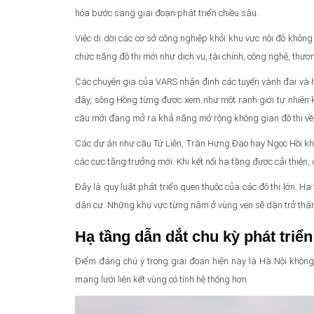
hóa bước sang giai đoạn phát triển chiều sâu.
Việc di dời các cơ sở công nghiệp khỏi khu vực nội đô khôn
chức năng đô thị mới như dịch vụ, tài chính, công nghệ, thư
Các chuyên gia của VARS nhận định các tuyến vành đai và h
đây, sông Hồng từng được xem như một ranh giới tự nhiên khi
cầu mới đang mở ra khả năng mở rộng không gian đô thị về
Các dự án như cầu Tứ Liên, Trần Hưng Đạo hay Ngọc Hồi khôn
các cực tăng trưởng mới. Khi kết nối hạ tầng được cải thiện,
Đây là quy luật phát triển quen thuộc của các đô thị lớn. Hạ
dân cư. Những khu vực từng nằm ở vùng ven sẽ dần trở thành 
Hạ tầng dẫn dắt chu kỳ phát triể
Điểm đáng chú ý trong giai đoạn hiện nay là Hà Nội khôn
mạng lưới liên kết vùng có tính hệ thống hơn.