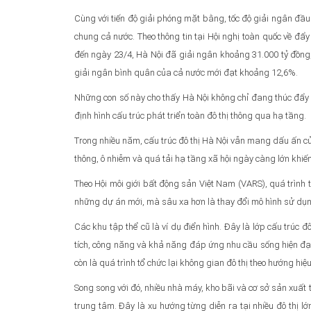
Cùng với tiến độ giải phóng mặt bằng, tốc độ giải ngân đ
chung cả nước. Theo thông tin tại Hội nghị toàn quốc về đ
đến ngày 23/4, Hà Nội đã giải ngân khoảng 31.000 tỷ đồng,
giải ngân bình quân của cả nước mới đạt khoảng 12,6%.
Những con số này cho thấy Hà Nội không chỉ đang thúc đẩy ti
định hình cấu trúc phát triển toàn đô thị thông qua hạ tầng.
Trong nhiều năm, cấu trúc đô thị Hà Nội vẫn mang dấu ấn của 
thông, ô nhiễm và quá tải hạ tầng xã hội ngày càng lớn khiến 
Theo Hội môi giới bất động sản Việt Nam (VARS), quá trình t
những dự án mới, mà sâu xa hơn là thay đổi mô hình sử dụn
Các khu tập thể cũ là ví dụ điển hình. Đây là lớp cấu trúc đ
tích, công năng và khả năng đáp ứng nhu cầu sống hiện đại. 
còn là quá trình tổ chức lại không gian đô thị theo hướng hiệ
Song song với đó, nhiều nhà máy, kho bãi và cơ sở sản xuất
trung tâm. Đây là xu hướng từng diễn ra tại nhiều đô thị lớn