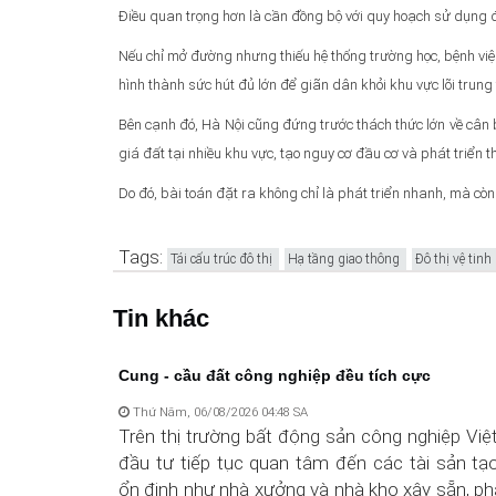
Điều quan trọng hơn là cần đồng bộ với quy hoạch sử dụng đất
Nếu chỉ mở đường nhưng thiếu hệ thống trường học, bệnh việ
hình thành sức hút đủ lớn để giãn dân khỏi khu vực lõi trung
Bên cạnh đó, Hà Nội cũng đứng trước thách thức lớn về cân 
giá đất tại nhiều khu vực, tạo nguy cơ đầu cơ và phát triển 
Do đó, bài toán đặt ra không chỉ là phát triển nhanh, mà còn
Tags:
Tái cấu trúc đô thị
Hạ tầng giao thông
Đô thị vệ tinh
Tin khác
Cung - cầu đất công nghiệp đều tích cực
Thứ Năm, 06/08/2026 04:48 SA
Trên thị trường bất động sản công nghiệp Vi
đầu tư tiếp tục quan tâm đến các tài sản tạ
ổn định như nhà xưởng và nhà kho xây sẵn, p