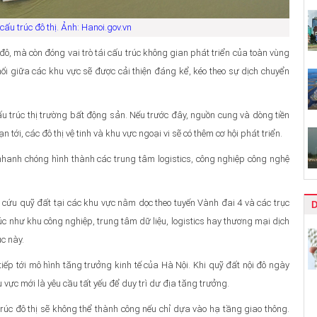
cấu trúc đô thị. Ảnh: Hanoi.gov.vn
đô, mà còn đóng vai trò tái cấu trúc không gian phát triển của toàn vùng
ối giữa các khu vực sẽ được cải thiện đáng kể, kéo theo sự dịch chuyển
ấu trúc thị trường bất động sản. Nếu trước đây, nguồn cung và dòng tiền
n tới, các đô thị vệ tinh và khu vực ngoại vi sẽ có thêm cơ hội phát triển.
 nhanh chóng hình thành các trung tâm logistics, công nghiệp công nghệ
 cứu quỹ đất tại các khu vực nằm dọc theo tuyến Vành đai 4 và các trục
c như khu công nghiệp, trung tâm dữ liệu, logistics hay thương mại dịch
c này.
tiếp tới mô hình tăng trưởng kinh tế của Hà Nội. Khi quỹ đất nội đô ngày
 vực mới là yêu cầu tất yếu để duy trì dư địa tăng trưởng.
trúc đô thị sẽ không thể thành công nếu chỉ dựa vào hạ tầng giao thông.