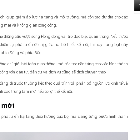
g chỉ giúp giảm áp lực hạ tầng và môi trường, mà còn tạo dư địa cho các
ơng mại và không gian công cộng.
ệ thống cầu vượt sông Hồng đóng vai trò đặc biệt quan trọng. Nếu trước
ến sự phát triển đô thị giữa hai bờ thiếu kết nối, thì nay hàng loạt cây
 phía Đông và phía Bắc.
g chỉ giải bài toán giao thông, mà còn tạo nền tảng cho việc hình thành
 dòng vốn đầu tư, dân cư và dịch vụ cũng sẽ dịch chuyển theo.
 tầng đi trước thường kéo theo quá trình tái phân bổ nguồn lực kinh tế và
các trung tâm mới nếu có lợi thế kết nối.
n mới
g phát triển hạ tầng theo hướng cục bộ, mà đang từng bước hình thành