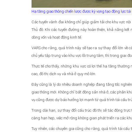
Hạ tầng giao thông chiến lược được kỳ vọng tạo động lực tái 
Các tuyến vành đai không chỉ giúp giảm tải cho khu vực nội 
Thủ đô. Khi các tuyến đường này hoàn thiện, khả năng kết n
dòng vốn và hoạt động kinh tế.
VARS cho rằng, quá trình này sẽ tạo ra sự thay đổi lớn về c
chủ yếu tập trung vào khu vực lõi trung tâm, thì trong giai đoạ
Thực tế cho thấy, những khu vực có lợi thế hạ tầng thường
cao, đô thị dịch vụ và nhà ở quy mô lớn.
Đây cũng là lý do nhiều doanh nghiệp đang tăng tốc nghiên
giao thông mới. Không chỉ bất động sản nhà ở, các phân khú
vụ cũng được dự báo hưởng lợi mạnh từ quá trình tái cấu trú
Trong dài hạn, sự thay đổi cấu trúc đô thị sẽ tác động trực 
càng hạn hẹp, việc mở rộng không gian phát triển ra các khu
Tuy nhiên, các chuyên gia cũng cho rằng, quá trình tái cấu 