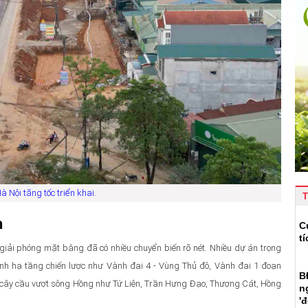
Nội tăng tốc triển khai.
T
n
C
t
giải phóng mặt bằng đã có nhiều chuyển biến rõ nét. Nhiều dự án trọng
rình hạ tầng chiến lược như Vành đai 4 - Vùng Thủ đô, Vành đai 1 đoạn
B
ạt cây cầu vượt sông Hồng như Tứ Liên, Trần Hưng Đạo, Thượng Cát, Hồng
n
'