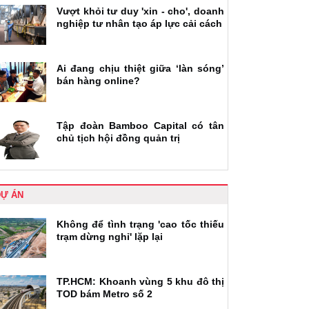
Vượt khỏi tư duy 'xin - cho', doanh
nghiệp tư nhân tạo áp lực cải cách
Ai đang chịu thiệt giữa ‘làn sóng’
bán hàng online?
Tập đoàn Bamboo Capital có tân
chủ tịch hội đồng quản trị
DỰ ÁN
Không để tình trạng 'cao tốc thiếu
trạm dừng nghỉ' lặp lại
TP.HCM: Khoanh vùng 5 khu đô thị
TOD bám Metro số 2