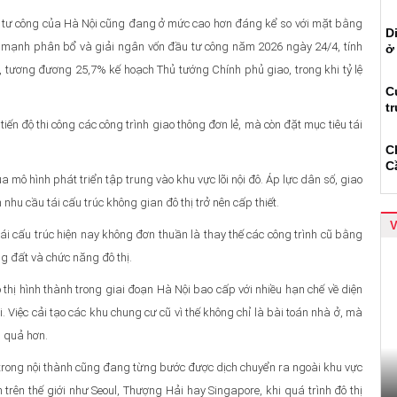
ầu tư công của Hà Nội cũng đang ở mức cao hơn đáng kể so với mặt bằng
D
ẩy mạnh phân bổ và giải ngân vốn đầu tư công năm 2026 ngày 24/4, tính
ở
 tương đương 25,7% kế hoạch Thủ tướng Chính phủ giao, trong khi tỷ lệ
C
t
ến độ thi công các công trình giao thông đơn lẻ, mà còn đặt mục tiêu tái
C
C
mô hình phát triển tập trung vào khu vực lõi nội đô. Áp lực dân số, giao
nhu cầu tái cấu trúc không gian đô thị trở nên cấp thiết.
ái cấu trúc hiện nay không đơn thuần là thay thế các công trình cũ bằng
g đất và chức năng đô thị.
ô thị hình thành trong giai đoạn Hà Nội bao cấp với nhiều hạn chế về diện
Việc cải tạo các khu chung cư cũ vì thế không chỉ là bài toán nhà ở, mà
u quả hơn.
 trong nội thành cũng đang từng bước được dịch chuyển ra ngoài khu vực
 trên thế giới như Seoul, Thượng Hải hay Singapore, khi quá trình đô thị