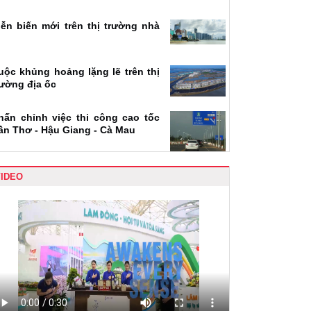
iễn biến mới trên thị trường nhà
uộc khủng hoảng lặng lẽ trên thị
rường địa ốc
hấn chỉnh việc thi công cao tốc
ần Thơ - Hậu Giang - Cà Mau
VIDEO