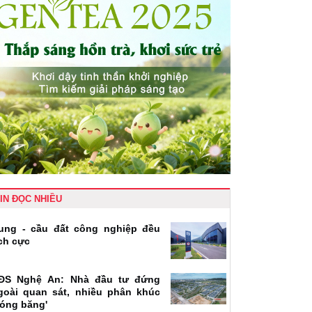
IN ĐỌC NHIỀU
ung - cầu đất công nghiệp đều
ích cực
ĐS Nghệ An: Nhà đầu tư đứng
goài quan sát, nhiều phân khúc
đóng băng'