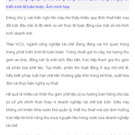
triển kinh tế tuần hoàn. Ảnh minh hoạ
Đáng chú ý, các kiến nghị lần này cho thấy nhiều quy định thuế hiện nay
đã bắt đầu bộc lộ độ vênh so với thực tế hoạt động của một số mô hình
kinh doanh mới.
Theo VCCI, ngành công nghiệp tái chế đang đóng vai trò quan trọng
trong phát triển kinh tế tuần hoàn. Trong chuỗi giá trị này, lực lượng thu
gom ve chai, đồng nát là mắt xích đầu tiên, trực tiếp tham gia thu gom
và phân loại phế liệu. Tuy nhiên, phần lớn hoạt động ở quy mô nhỏ lẻ,
hiểu biết pháp luật hạn chế nên thường gặp khó trong kê khai, xuất hóa
đơn và thực hiện nghĩa vụ thuế.
Hệ quả là nhiều cá nhân thu gom phế liệu có xu hướng bán hàng cho các
cơ sở phi chính thức thay vì doanh nghiệp tái chế bài bản. Điều này
không chỉ khiến Nhà nước khó quản lý, thất thu thuế mà còn ảnh hưởng
trực tiếp tới khả năng thu mua nguyên liệu trong nước của doanh nghiệp
tái chế.