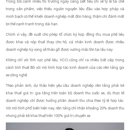
Trong bối cảnh nhiều thị trường ngày càng siết tiêu chí về tỷ lệ tái chế
trong sản phẩm, việc thiếu nguồn nguyên liệu đầu vào hợp pháp và
minh bạch có thể khiến doanh nghiệp mất đơn hàng, thậm chí đánh mất
lợi thế cạnh tranh trong dài hạn.
Chính vì vậy, đề xuất cho phép tổ chức ký hợp đồng thu mua phế liệu
được khai và nộp thuế thay cho hộ, cá nhân kinh doanh được nhiều
doanh nghiệp kỳ vọng sẽ tháo gỡ được vướng mắc tồn tại lâu nay.
Không chỉ với lĩnh vực phế liệu, VCCI cũng chỉ ra nhiều bất cập trong
cách tính thuế đối với mô hình hợp tác kinh doanh của các nền tảng gọi
xe công nghệ.
Theo phản ánh, dự thảo hiện yêu cầu doanh nghiệp nền tảng phải kê
khai thuế giá trị gia tăng trên toàn bộ doanh thu cuốc xe, dù thực tế
doanh nghiệp chỉ được hưởng phần doanh thu chia theo tỷ lệ hợp tác.
Với mô hình phổ biến hiện nay, nền tảng chỉ nhận khoảng 20% doanh thu
nhưng phải kê khai thuế trên 100% giá trị chuyến xe.