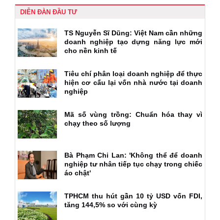
DIỄN ĐÀN ĐẦU TƯ
TS Nguyễn Sĩ Dũng: Việt Nam cần những
doanh nghiệp tạo dựng năng lực mới
cho nền kinh tế
Tiêu chí phân loại doanh nghiệp để thực
hiện cơ cấu lại vốn nhà nước tại doanh
nghiệp
Mã số vùng trồng: Chuẩn hóa thay vì
chạy theo số lượng
Bà Phạm Chi Lan: 'Không thể để doanh
nghiệp tư nhân tiếp tục chạy trong chiếc
áo chật'
TPHCM thu hút gần 10 tỷ USD vốn FDI,
tăng 144,5% so với cùng kỳ