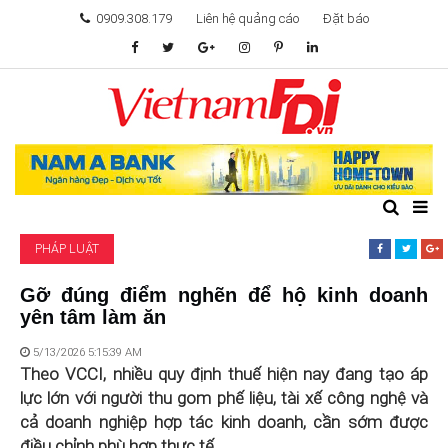
0909.308.179
Liên hệ quảng cáo
Đặt báo
TÂM ĐIỂM ĐẦU TƯ
TÀI CHÍNH
BẤT ĐỘNG SẢN
PHÁP LUẬT
KHỞI NGHIỆP
Gỡ đúng điểm nghẽn để hộ kinh doanh
yên tâm làm ăn
GIẢI TRÍ & CÔNG NGHỆ
5/13/2026 5:15:39 AM
Theo VCCI, nhiều quy định thuế hiện nay đang tạo áp
lực lớn với người thu gom phế liệu, tài xế công nghệ và
cả doanh nghiệp hợp tác kinh doanh, cần sớm được
điều chỉnh phù hợp thực tế.