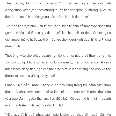
Theo luật sư, điểm chung của các vướng mắc hiện nay là nhiều quy định
đang được xây dựng theo hướng thuận tiện cho quản lý, nhưng lại chưa
theo kịp thực tế hoạt động của các mô hình kinh doanh mới.
“Với các lĩnh vực như kinh tế nền tảng, kinh tế chia sẻ hay hoạt động thu
gom phế liệu nhỏ lẻ, nếu quy định thiếu linh hoạt sẽ rất dễ phát sinh giao
dịch ngoài luồng hoặc tạo thêm áp lực cho người kinh doanh”, ông Phong
nhận định.
Theo ông, việc cho phép doanh nghiệp khai và nộp thuế thay trong một
số trường hợp không phải là nới lỏng quản lý, mà ngược lại có thể giúp
minh bạch dòng tiền, hạn chế tình trạng mua bán không hóa đơn và tạo
thuận lợi hơn cho việc quản lý thuế.
Luật sư Nguyễn Thanh Phong cũng cho rằng trong bối cảnh Việt Nam
thúc đẩy phát triển kinh tế số và kinh tế tuần hoàn, chính sách thuế cần
vừa bảo đảm nguồn thu, vừa tạo điều kiện để các mô hình kinh doanh
mới phát triển minh bạch và ổn định hơn.
“Nếu quy định quá phức tạp hoặc không sát thực tế, người dân và