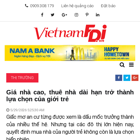
0909.308.179
Liên hệ quảng cáo
Đặt báo
TÂM ĐIỂM ĐẦU TƯ
TÀI CHÍNH
BẤT ĐỘNG SẢN
THỊ TRƯỜNG
KHỞI NGHIỆP
Giá nhà cao, thuê nhà dài hạn trở thành
lựa chọn của giới trẻ
GIẢI TRÍ & CÔNG NGHỆ
5/29/2026 5:25:30 AM
Giấc mơ an cư từng được xem là dấu mốc trưởng thành
của nhiều thế hệ. Nhưng tại các đô thị lớn hiện nay,
quyết định mua nhà của người trẻ không còn là lựa chọn
hiển nhiên.