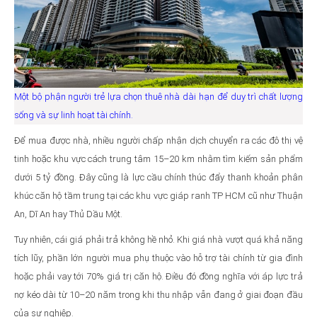
Một bộ phận người trẻ lựa chọn thuê nhà dài hạn để duy trì chất lượng
sống và sự linh hoạt tài chính.
Để mua được nhà, nhiều người chấp nhận dịch chuyển ra các đô thị vệ
tinh hoặc khu vực cách trung tâm 15–20 km nhằm tìm kiếm sản phẩm
dưới 5 tỷ đồng. Đây cũng là lực cầu chính thúc đẩy thanh khoản phân
khúc căn hộ tầm trung tại các khu vực giáp ranh TP HCM cũ như Thuận
An, Dĩ An hay Thủ Dầu Một.
Tuy nhiên, cái giá phải trả không hề nhỏ. Khi giá nhà vượt quá khả năng
tích lũy, phần lớn người mua phụ thuộc vào hỗ trợ tài chính từ gia đình
hoặc phải vay tới 70% giá trị căn hộ. Điều đó đồng nghĩa với áp lực trả
nợ kéo dài từ 10–20 năm trong khi thu nhập vẫn đang ở giai đoạn đầu
của sự nghiệp.