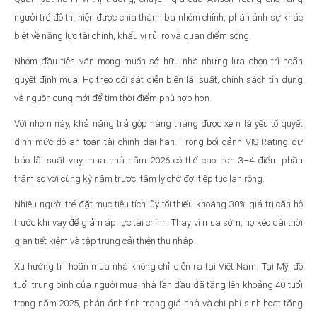
người trẻ đô thị hiện được chia thành ba nhóm chính, phản ánh sự khác
biệt về năng lực tài chính, khẩu vị rủi ro và quan điểm sống.
Nhóm đầu tiên vẫn mong muốn sở hữu nhà nhưng lựa chọn trì hoãn
quyết định mua. Họ theo dõi sát diễn biến lãi suất, chính sách tín dụng
và nguồn cung mới để tìm thời điểm phù hợp hơn.
Với nhóm này, khả năng trả góp hàng tháng được xem là yếu tố quyết
định mức độ an toàn tài chính dài hạn. Trong bối cảnh VIS Rating dự
báo lãi suất vay mua nhà năm 2026 có thể cao hơn 3–4 điểm phần
trăm so với cùng kỳ năm trước, tâm lý chờ đợi tiếp tục lan rộng.
Nhiều người trẻ đặt mục tiêu tích lũy tối thiểu khoảng 30% giá trị căn hộ
trước khi vay để giảm áp lực tài chính. Thay vì mua sớm, họ kéo dài thời
gian tiết kiệm và tập trung cải thiện thu nhập.
Xu hướng trì hoãn mua nhà không chỉ diễn ra tại Việt Nam. Tại Mỹ, độ
tuổi trung bình của người mua nhà lần đầu đã tăng lên khoảng 40 tuổi
trong năm 2025, phản ánh tình trạng giá nhà và chi phí sinh hoạt tăng