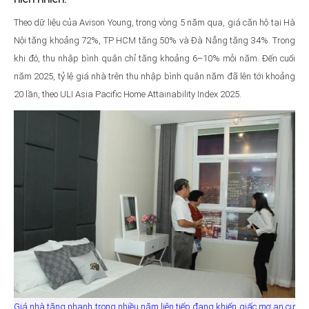
Theo dữ liệu của Avison Young, trong vòng 5 năm qua, giá căn hộ tại Hà
Nội tăng khoảng 72%, TP HCM tăng 50% và Đà Nẵng tăng 34%. Trong
khi đó, thu nhập bình quân chỉ tăng khoảng 6–10% mỗi năm. Đến cuối
năm 2025, tỷ lệ giá nhà trên thu nhập bình quân năm đã lên tới khoảng
20 lần, theo ULI Asia Pacific Home Attainability Index 2025.
Giá nhà tăng nhanh trong nhiều năm liên tiếp đang khiến giấc mơ an cư