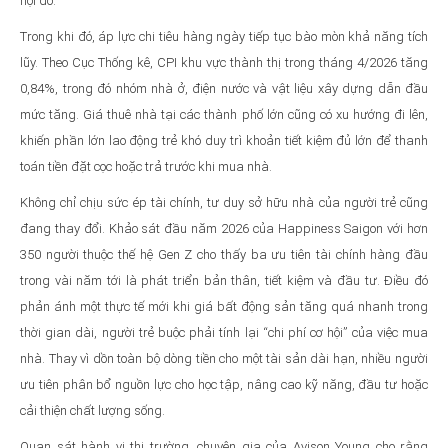
nội đô.
Trong khi đó, áp lực chi tiêu hàng ngày tiếp tục bào mòn khả năng tích
lũy. Theo Cục Thống kê, CPI khu vực thành thị trong tháng 4/2026 tăng
0,84%, trong đó nhóm nhà ở, điện nước và vật liệu xây dựng dẫn đầu
mức tăng. Giá thuê nhà tại các thành phố lớn cũng có xu hướng đi lên,
khiến phần lớn lao động trẻ khó duy trì khoản tiết kiệm đủ lớn để thanh
toán tiền đặt cọc hoặc trả trước khi mua nhà.
Không chỉ chịu sức ép tài chính, tư duy sở hữu nhà của người trẻ cũng
đang thay đổi. Khảo sát đầu năm 2026 của Happiness Saigon với hơn
350 người thuộc thế hệ Gen Z cho thấy ba ưu tiên tài chính hàng đầu
trong vài năm tới là phát triển bản thân, tiết kiệm và đầu tư. Điều đó
phản ánh một thực tế mới khi giá bất động sản tăng quá nhanh trong
thời gian dài, người trẻ buộc phải tính lại “chi phí cơ hội” của việc mua
nhà. Thay vì dồn toàn bộ dòng tiền cho một tài sản dài hạn, nhiều người
ưu tiên phân bổ nguồn lực cho học tập, nâng cao kỹ năng, đầu tư hoặc
cải thiện chất lượng sống.
Quan sát hành vi thị trường, chuyên gia của Avison Young cho rằng