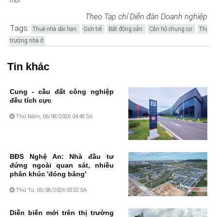
mới.
Theo Tạp chí Diễn đàn Doanh nghiệp
Tags:
Thuê nhà dài hạn
Giới trẻ
Bất động sản
Căn hộ chung cư
Thị
trường nhà ở
Tin khác
Cung - cầu đất công nghiệp
đều tích cực
Thứ Năm, 06/08/2026 04:48 SA
BĐS Nghệ An: Nhà đầu tư
đứng ngoài quan sát, nhiều
phân khúc 'đóng băng'
Thứ Tư, 05/08/2026 03:32 SA
Diễn biến mới trên thị trường