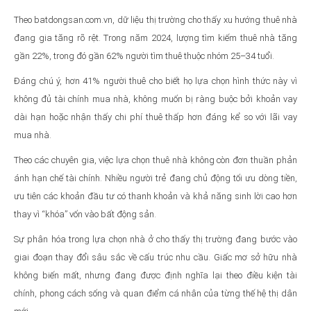
Theo batdongsan.com.vn, dữ liệu thị trường cho thấy xu hướng thuê nhà
đang gia tăng rõ rệt. Trong năm 2024, lượng tìm kiếm thuê nhà tăng
gần 22%, trong đó gần 62% người tìm thuê thuộc nhóm 25–34 tuổi.
Đáng chú ý, hơn 41% người thuê cho biết họ lựa chọn hình thức này vì
không đủ tài chính mua nhà, không muốn bị ràng buộc bởi khoản vay
dài hạn hoặc nhận thấy chi phí thuê thấp hơn đáng kể so với lãi vay
mua nhà.
Theo các chuyên gia, việc lựa chọn thuê nhà không còn đơn thuần phản
ánh hạn chế tài chính. Nhiều người trẻ đang chủ động tối ưu dòng tiền,
ưu tiên các khoản đầu tư có thanh khoản và khả năng sinh lời cao hơn
thay vì “khóa” vốn vào bất động sản.
Sự phân hóa trong lựa chọn nhà ở cho thấy thị trường đang bước vào
giai đoạn thay đổi sâu sắc về cấu trúc nhu cầu. Giấc mơ sở hữu nhà
không biến mất, nhưng đang được định nghĩa lại theo điều kiện tài
chính, phong cách sống và quan điểm cá nhân của từng thế hệ thị dân