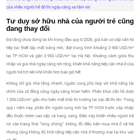
của nhiều người trẻ đô thị ngày càng xa tầm với.
Tư duy sở hữu nhà của người trẻ cũng
đang thay đổi
Đà tăng chưa dừng lại khi trong đầu quý II/2026, giá bán sơ cấp căn hộ
tiếp tục thiết lập mặt bằng mới, đạt trung bình khoảng 3.900 USD/m²
tại TP HCM và gần 3.950 USD/m² tại Hà Nội. Khoảng cách giữa thu
nhập và giá nhà ngày càng nới rộng, khiến khả năng tiếp cận nhà ở của
người trẻ trở nên khó khăn hơn bao giờ hết.
Không chỉ giá nhà tăng nhanh, nguồn cung phù hợp với khả năng tài
chính của số đông cũng ngày càng khan hiếm. Phân khúc căn hộ dưới
1.500 USD/m² gần như biến mất khỏi thị trường tại các đô thị lớn. Trong
quý I năm nay, phần lớn nguồn cung mới tại TP HCM trước sáp nhập
đều thuộc nhóm cao cấp và hạng sang. Điều này khiến nhiều người trẻ
rơi vào trạng thái “lưng chừng”: không đủ điều kiện mua nhà ở xã hội
nhưng cũng không đủ khả năng tiếp cận nhà ở thương mại tại khu vực