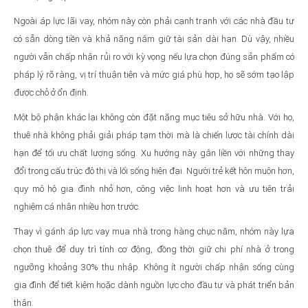
Ngoài áp lực lãi vay, nhóm này còn phải cạnh tranh với các nhà đầu tư
có sẵn dòng tiền và khả năng nắm giữ tài sản dài hạn. Dù vậy, nhiều
người vẫn chấp nhận rủi ro với kỳ vọng nếu lựa chọn đúng sản phẩm có
pháp lý rõ ràng, vị trí thuận tiện và mức giá phù hợp, họ sẽ sớm tạo lập
được chỗ ở ổn định.
Một bộ phận khác lại không còn đặt nặng mục tiêu sở hữu nhà. Với họ,
thuê nhà không phải giải pháp tạm thời mà là chiến lược tài chính dài
hạn để tối ưu chất lượng sống. Xu hướng này gắn liền với những thay
đổi trong cấu trúc đô thị và lối sống hiện đại. Người trẻ kết hôn muộn hơn,
quy mô hộ gia đình nhỏ hơn, công việc linh hoạt hơn và ưu tiên trải
nghiệm cá nhân nhiều hơn trước.
Thay vì gánh áp lực vay mua nhà trong hàng chục năm, nhóm này lựa
chọn thuê để duy trì tính cơ động, đồng thời giữ chi phí nhà ở trong
ngưỡng khoảng 30% thu nhập. Không ít người chấp nhận sống cùng
gia đình để tiết kiệm hoặc dành nguồn lực cho đầu tư và phát triển bản
thân.