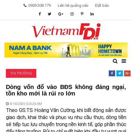
0909.308.179
Liên hệ quảng cáo
Đặt báo
TÂM ĐIỂM ĐẦU TƯ
TÀI CHÍNH
BẤT ĐỘNG SẢN
THỊ TRƯỜNG
KHỞI NGHIỆP
Dòng vốn đổ vào BĐS không đáng ngại,
tồn kho mới là rủi ro lớn
GIẢI TRÍ & CÔNG NGHỆ
6/10/2026 5:25:20 AM
Theo GS.TS Hoàng Văn Cường, khi bất động sản được
giao dịch, khai thác và phục vụ nhu cầu thực, dòng tiền
sẽ tiếp tục lưu chuyển trong nền kinh tế, góp phần thúc
đẩy tăng trưởng. Rủi ro chỉ xuất hiện khi đầu tư vượt quá