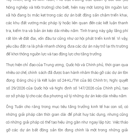
Nông nghiệp và Môi trường) cho biết, hiện nay một lượng lớn nguồn lực
xã hội đang bị mắc kẹt trong các dự án bất động sản chậm triển khai,
các khu đất vướng mắc pháp lý hoặc liên quan đến các kết luận thanh
tra, kiểm tra và bản án kéo dài nhiều năm. Tình trạng này gây lãng phí
rất lớn về đất đai, vốn đầu tư cũng như cơ hội phát triển kinh tế. Vì vậy,
yêu cầu đặt ra là phải nhanh chóng đưa các dự án này trở lại thị trường
để khơi thông nguồn lực và tạo động lực cho tăng trưởng.
Thực hiện chỉ đạo của Trung ương, Quốc hội và Chính phủ, thời gian qua
nhiều cơ chế, chính sách đã được ban hành nhằm tháo gỡ các dự án tồn
đọng. Đáng chú ý là Kết luận số 24-KL/TW của Bộ Chính trị, Nghị quyết
số 29/2026 của Quốc hội và Nghị định số 147/2026 của Chính phủ, tạo
cơ sở pháp lý cho các địa phương xử lý những dự án kéo dài nhiều năm.
Ông Tuấn cho rằng trong mục tiêu tăng trưởng kinh tế hai con số, có
những giải pháp cần thời gian dài để phát huy tác dụng, nhưng cũng
có những giải pháp có thể tạo hiệu ứng gần như ngay lập tức. Việc tháo
gỡ các dự án bất động sản tồn đọng chính là một trong những giải