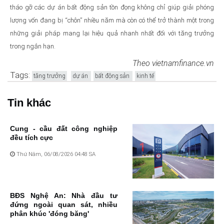
tháo gỡ các dự án bất động sản tồn đọng không chỉ giúp giải phóng
lượng vốn đang bị “chôn” nhiều năm mà còn có thể trở thành một trong
những giải pháp mang lại hiệu quả nhanh nhất đối với tăng trưởng
trong ngắn hạn.
Theo vietnamfinance.vn
Tags:
tăng trưởng
dự án
bất động sản
kinh tế
Tin khác
Cung - cầu đất công nghiệp
đều tích cực
Thứ Năm, 06/08/2026 04:48 SA
BĐS Nghệ An: Nhà đầu tư
đứng ngoài quan sát, nhiều
phân khúc 'đóng băng'