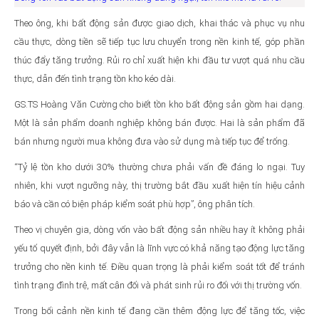
Theo ông, khi bất động sản được giao dịch, khai thác và phục vụ nhu
cầu thực, dòng tiền sẽ tiếp tục lưu chuyển trong nền kinh tế, góp phần
thúc đẩy tăng trưởng. Rủi ro chỉ xuất hiện khi đầu tư vượt quá nhu cầu
thực, dẫn đến tình trạng tồn kho kéo dài.
GS.TS Hoàng Văn Cường cho biết tồn kho bất động sản gồm hai dạng.
Một là sản phẩm doanh nghiệp không bán được. Hai là sản phẩm đã
bán nhưng người mua không đưa vào sử dụng mà tiếp tục để trống.
“Tỷ lệ tồn kho dưới 30% thường chưa phải vấn đề đáng lo ngại. Tuy
nhiên, khi vượt ngưỡng này, thị trường bắt đầu xuất hiện tín hiệu cảnh
báo và cần có biện pháp kiểm soát phù hợp”, ông phân tích.
Theo vị chuyên gia, dòng vốn vào bất động sản nhiều hay ít không phải
yếu tố quyết định, bởi đây vẫn là lĩnh vực có khả năng tạo động lực tăng
trưởng cho nền kinh tế. Điều quan trọng là phải kiểm soát tốt để tránh
tình trạng đình trệ, mất cân đối và phát sinh rủi ro đối với thị trường vốn.
Trong bối cảnh nền kinh tế đang cần thêm động lực để tăng tốc, việc