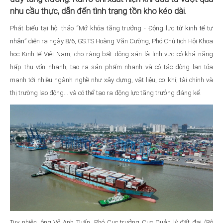
nhu cầu thực, dẫn đến tình trạng tồn kho kéo dài.
Phát biểu tại hội thảo “Mở khóa tăng trưởng - Động lực từ
kinh tế tư
nhân
” diễn ra ngày 8/6, GS.TS Hoàng Văn Cường, Phó Chủ tịch Hội Khoa
học Kinh tế Việt Nam, cho rằng bất động sản là lĩnh vực có khả năng
hấp thụ vốn nhanh, tạo ra sản phẩm nhanh và có tác động lan tỏa
mạnh tới nhiều ngành nghề như xây dựng, vật liệu, cơ khí, tài chính và
thị trường lao động... và có thể tạo ra động lực tăng trưởng đáng kể.
Tuy nhiên, ông Võ Anh Tuấn, Phó Cục trưởng Cục Quản lý đất đai (Bộ