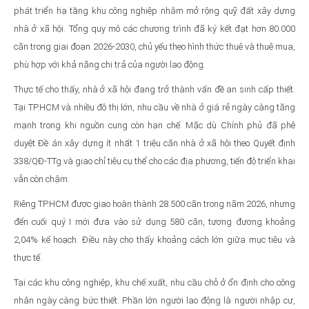
phát triển hạ tầng khu công nghiệp nhằm mở rộng quỹ đất xây dựng
nhà ở xã hội. Tổng quy mô các chương trình đã ký kết đạt hơn 80.000
căn trong giai đoạn 2026-2030, chủ yếu theo hình thức thuê và thuê mua,
phù hợp với khả năng chi trả của người lao động.
Thực tế cho thấy, nhà ở xã hội đang trở thành vấn đề an sinh cấp thiết.
Tại TP.HCM và nhiều đô thị lớn, nhu cầu về nhà ở giá rẻ ngày càng tăng
mạnh trong khi nguồn cung còn hạn chế. Mặc dù Chính phủ đã phê
duyệt Đề án xây dựng ít nhất 1 triệu căn nhà ở xã hội theo Quyết định
338/QĐ-TTg và giao chỉ tiêu cụ thể cho các địa phương, tiến độ triển khai
vẫn còn chậm.
Riêng TP.HCM được giao hoàn thành 28.500 căn trong năm 2026, nhưng
đến cuối quý I mới đưa vào sử dụng 580 căn, tương đương khoảng
2,04% kế hoạch. Điều này cho thấy khoảng cách lớn giữa mục tiêu và
thực tế.
Tại các khu công nghiệp, khu chế xuất, nhu cầu chỗ ở ổn định cho công
nhân ngày càng bức thiết. Phần lớn người lao động là người nhập cư,