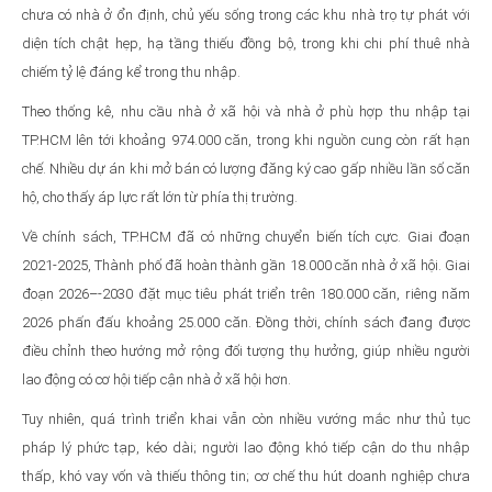
chưa có nhà ở ổn định, chủ yếu sống trong các khu nhà trọ tự phát với
diện tích chật hẹp, hạ tầng thiếu đồng bộ, trong khi chi phí thuê nhà
chiếm tỷ lệ đáng kể trong thu nhập.
Theo thống kê, nhu cầu nhà ở xã hội và nhà ở phù hợp thu nhập tại
TP.HCM lên tới khoảng 974.000 căn, trong khi nguồn cung còn rất hạn
chế. Nhiều dự án khi mở bán có lượng đăng ký cao gấp nhiều lần số căn
hộ, cho thấy áp lực rất lớn từ phía thị trường.
Về chính sách, TP.HCM đã có những chuyển biến tích cực. Giai đoạn
2021-2025, Thành phố đã hoàn thành gần 18.000 căn nhà ở xã hội. Giai
đoạn 2026–-2030 đặt mục tiêu phát triển trên 180.000 căn, riêng năm
2026 phấn đấu khoảng 25.000 căn. Đồng thời, chính sách đang được
điều chỉnh theo hướng mở rộng đối tượng thụ hưởng, giúp nhiều người
lao động có cơ hội tiếp cận nhà ở xã hội hơn.
Tuy nhiên, quá trình triển khai vẫn còn nhiều vướng mắc như thủ tục
pháp lý phức tạp, kéo dài; người lao động khó tiếp cận do thu nhập
thấp, khó vay vốn và thiếu thông tin; cơ chế thu hút doanh nghiệp chưa