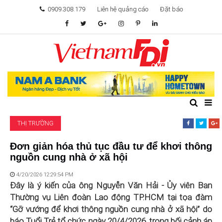
0909.308.179
Liên hệ quảng cáo
Đặt báo
TÂM ĐIỂM ĐẦU TƯ
TÀI CHÍNH
BẤT ĐỘNG SẢN
THỊ TRƯỜNG
KHỞI NGHIỆP
Đơn giản hóa thủ tục đầu tư để khơi thông
nguồn cung nhà ở xã hội
GIẢI TRÍ & CÔNG NGHỆ
4/20/2026 12:29:54 PM
Đây là ý kiến của ông Nguyễn Văn Hải - Ủy viên Ban
Thường vụ Liên đoàn Lao động TP.HCM tại tọa đàm
“Gỡ vướng để khơi thông nguồn cung nhà ở xã hội” do
báo Tuổi Trẻ tổ chức ngày 20/4/2026, trong bối cảnh áp