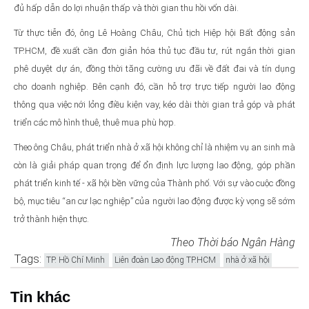
đủ hấp dẫn do lợi nhuận thấp và thời gian thu hồi vốn dài.
Từ thực tiễn đó, ông Lê Hoàng Châu, Chủ tịch Hiệp hội Bất động sản
TP.HCM, đề xuất cần đơn giản hóa thủ tục đầu tư, rút ngắn thời gian
phê duyệt dự án, đồng thời tăng cường ưu đãi về đất đai và tín dụng
cho doanh nghiệp. Bên cạnh đó, cần hỗ trợ trực tiếp người lao động
thông qua việc nới lỏng điều kiện vay, kéo dài thời gian trả góp và phát
triển các mô hình thuê, thuê mua phù hợp.
Theo ông Châu, phát triển nhà ở xã hội không chỉ là nhiệm vụ an sinh mà
còn là giải pháp quan trọng để ổn định lực lượng lao động, góp phần
phát triển kinh tế - xã hội bền vững của Thành phố. Với sự vào cuộc đồng
bộ, mục tiêu “an cư lạc nghiệp” của người lao động được kỳ vọng sẽ sớm
trở thành hiện thực.
Theo Thời báo Ngân Hàng
Tags:
TP. Hồ Chí Minh
Liên đoàn Lao động TP.HCM
nhà ở xã hội
Tin khác