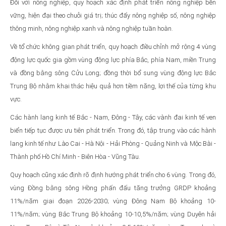
Đối với nông nghiệp, quy hoạch xác định phát triển nông nghiệp bền
vững, hiện đại theo chuỗi giá trị; thúc đẩy nông nghiệp số, nông nghiệp
thông minh, nông nghiệp xanh và nông nghiệp tuần hoàn.
Về tổ chức không gian phát triển, quy hoạch điều chỉnh mở rộng 4 vùng
động lực quốc gia gồm vùng động lực phía Bắc, phía Nam, miền Trung
và đồng bằng sông Cửu Long; đồng thời bổ sung vùng động lực Bắc
Trung Bộ nhằm khai thác hiệu quả hơn tiềm năng, lợi thế của từng khu
vực.
Các hành lang kinh tế Bắc - Nam, Đông - Tây, các vành đai kinh tế ven
biển tiếp tục được ưu tiên phát triển. Trong đó, tập trung vào các hành
lang kinh tế như Lào Cai - Hà Nội - Hải Phòng - Quảng Ninh và Mộc Bài -
Thành phố Hồ Chí Minh - Biên Hòa - Vũng Tàu.
Quy hoạch cũng xác định rõ định hướng phát triển cho 6 vùng. Trong đó,
vùng Đồng bằng sông Hồng phấn đấu tăng trưởng GRDP khoảng
11%/năm giai đoạn 2026-2030; vùng Đông Nam Bộ khoảng 10-
11%/năm; vùng Bắc Trung Bộ khoảng 10-10,5%/năm; vùng Duyên hải