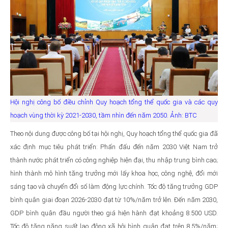
Hội nghị công bố điều chỉnh Quy hoạch tổng thể quốc gia và các quy
hoạch vùng thời kỳ 2021-2030, tầm nhìn đến năm 2050. Ảnh: BTC
Theo nội dung được công bố tại hội nghị, Quy hoạch tổng thể quốc gia đã
xác định mục tiêu phát triển: Phấn đấu đến năm 2030 Việt Nam trở
thành nước phát triển có công nghiệp hiện đại, thu nhập trung bình cao;
hình thành mô hình tăng trưởng mới lấy khoa học, công nghệ, đổi mới
sáng tạo và chuyển đổi số làm động lực chính. Tốc độ tăng trưởng GDP
bình quân giai đoạn 2026-2030 đạt từ 10%/năm trở lên. Đến năm 2030,
GDP bình quân đầu người theo giá hiện hành đạt khoảng 8.500 USD.
Tốc độ tăng năng suất lao động xã hội bình quân đạt trên 8,5%/năm;