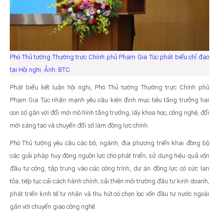
Phó Thủ tướng Thường trực Chính phủ Phạm Gia Túc phát biểu chỉ đạo
tại Hội nghị. Ảnh: BTC
Phát biểu kết luận hội nghị, Phó Thủ tướng Thường trực Chính phủ
Phạm Gia Túc nhấn mạnh yêu cầu kiên định mục tiêu tăng trưởng hai
con số gắn với đổi mới mô hình tăng trưởng, lấy khoa học, công nghệ, đổi
mới sáng tạo và chuyển đổi số làm động lực chính.
Phó Thủ tướng yêu cầu các bộ, ngành, địa phương triển khai đồng bộ
các giải pháp huy động nguồn lực cho phát triển; sử dụng hiệu quả vốn
đầu tư công, tập trung vào các công trình, dự án động lực có sức lan
tỏa; tiếp tục cải cách hành chính, cải thiện môi trường đầu tư kinh doanh,
phát triển kinh tế tư nhân và thu hút có chọn lọc vốn đầu tư nước ngoài
gắn với chuyển giao công nghệ.