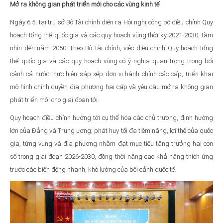
Mở ra không gian phát triển mới cho các vùng kinh tế
Ngày 6.5, tại trụ sở Bộ Tài chính diễn ra Hội nghị công bố điều chỉnh Quy
hoạch tổng thể quốc gia và các quy hoạch vùng thời kỳ 2021-2030, tầm
nhìn đến năm 2050. Theo Bộ Tài chính, việc điều chỉnh Quy hoạch tổng
thể quốc gia và các quy hoạch vùng có ý nghĩa quan trọng trong bối
cảnh cả nước thực hiện sắp xếp đơn vị hành chính các cấp, triển khai
mô hình chính quyền địa phương hai cấp và yêu cầu mở ra không gian
phát triển mới cho giai đoạn tới.
Quy hoạch điều chỉnh hướng tới cụ thể hóa các chủ trương, định hướng
lớn của Đảng và Trung ương; phát huy tối đa tiềm năng, lợi thế của quốc
gia, từng vùng và địa phương nhằm đạt mục tiêu tăng trưởng hai con
số trong giai đoạn 2026-2030, đồng thời nâng cao khả năng thích ứng
trước các biến động nhanh, khó lường của bối cảnh quốc tế.