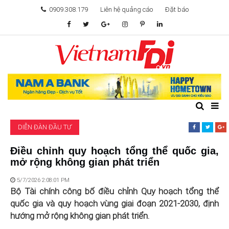
0909.308.179
Liên hệ quảng cáo
Đặt báo
TÂM ĐIỂM ĐẦU TƯ
TÀI CHÍNH
BẤT ĐỘNG SẢN
DIỄN ĐÀN ĐẦU TƯ
KHỞI NGHIỆP
Điều chỉnh quy hoạch tổng thể quốc gia,
mở rộng không gian phát triển
GIẢI TRÍ & CÔNG NGHỆ
5/7/2026 2:08:01 PM
Bộ Tài chính công bố điều chỉnh Quy hoạch tổng thể
quốc gia và quy hoạch vùng giai đoạn 2021-2030, định
hướng mở rộng không gian phát triển.