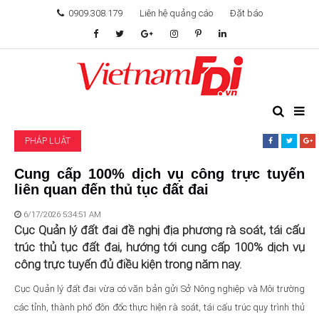
0909.308.179
Liên hệ quảng cáo
Đặt báo
TÂM ĐIỂM ĐẦU TƯ
TÀI CHÍNH
PHÁP LUẬT
BẤT ĐỘNG SẢN
Cung cấp 100% dịch vụ công trực tuyến
liên quan đến thủ tục đất đai
KHỞI NGHIỆP
6/17/2026 5:34:51 AM
GIẢI TRÍ & CÔNG NGHỆ
Cục Quản lý đất đai đề nghị địa phương rà soát, tái cấu
trúc thủ tục đất đai, hướng tới cung cấp 100% dịch vụ
công trực tuyến đủ điều kiện trong năm nay.
Cục Quản lý đất đai vừa có văn bản gửi Sở Nông nghiệp và Môi trường
các tỉnh, thành phố đôn đốc thực hiện rà soát, tái cấu trúc quy trình thủ