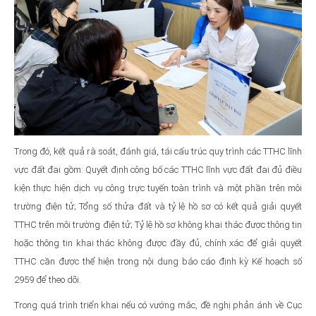
Trong đó, kết quả rà soát, đánh giá, tái cấu trúc quy trình các TTHC lĩnh
vực đất đai gồm: Quyết định công bố các TTHC lĩnh vực đất đai đủ điều
kiện thực hiện dịch vụ công trực tuyến toàn trình và một phần trên môi
trường điện tử; Tổng số thửa đất và tỷ lệ hồ sơ có kết quả giải quyết
TTHC trên môi trường điện tử; Tỷ lệ hồ sơ không khai thác được thông tin
hoặc thông tin khai thác không được đầy đủ, chính xác để giải quyết
TTHC cần được thể hiện trong nội dung báo cáo định kỳ Kế hoạch số
2959 để theo dõi.
Trong quá trình triển khai nếu có vướng mắc, đề nghị phản ánh về Cục