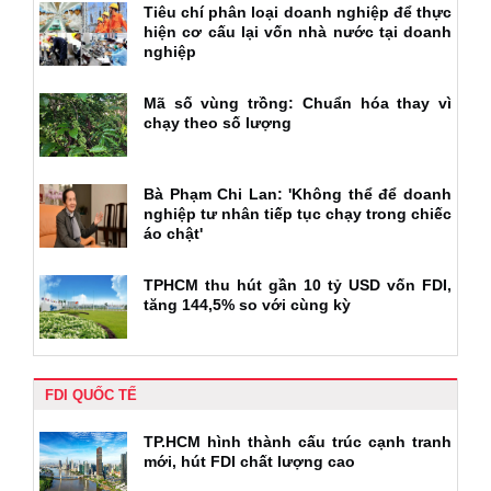
Tiêu chí phân loại doanh nghiệp để thực
hiện cơ cấu lại vốn nhà nước tại doanh
nghiệp
Mã số vùng trồng: Chuẩn hóa thay vì
chạy theo số lượng
Bà Phạm Chi Lan: 'Không thể để doanh
nghiệp tư nhân tiếp tục chạy trong chiếc
áo chật'
TPHCM thu hút gần 10 tỷ USD vốn FDI,
tăng 144,5% so với cùng kỳ
FDI QUỐC TẾ
TP.HCM hình thành cấu trúc cạnh tranh
mới, hút FDI chất lượng cao