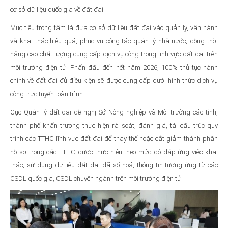
cơ sở dữ liệu quốc gia về đất đai.
Mục tiêu trọng tâm là đưa cơ sở dữ liệu đất đai vào quản lý, vận hành
và khai thác hiệu quả, phục vụ công tác quản lý nhà nước, đồng thời
nâng cao chất lượng cung cấp dịch vụ công trong lĩnh vực đất đai trên
môi trường điện tử. Phấn đấu đến hết năm 2026, 100% thủ tục hành
chính về đất đai đủ điều kiện sẽ được cung cấp dưới hình thức dịch vụ
công trực tuyến toàn trình.
Cục Quản lý đất đai đề nghị Sở Nông nghiệp và Môi trường các tỉnh,
thành phố khẩn trương thực hiện rà soát, đánh giá, tái cấu trúc quy
trình các TTHC lĩnh vực đất đai để thay thế hoặc cắt giảm thành phần
hồ sơ trong các TTHC được thực hiện theo mức độ đáp ứng việc khai
thác, sử dụng dữ liệu đất đai đã số hoá, thông tin tương ứng từ các
CSDL quốc gia, CSDL chuyên ngành trên môi trường điện tử.