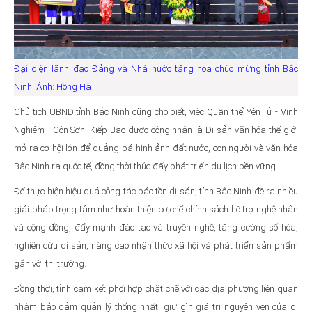
Đại diện lãnh đạo Đảng và Nhà nước tặng hoa chúc mừng tỉnh Bắc
Ninh. Ảnh: Hồng Hà
Chủ tịch UBND tỉnh Bắc Ninh cũng cho biết, việc Quần thể Yên Tử - Vĩnh
Nghiêm - Côn Sơn, Kiếp Bạc được công nhận là Di sản văn hóa thế giới
mở ra cơ hội lớn để quảng bá hình ảnh đất nước, con người và văn hóa
Bắc Ninh ra quốc tế, đồng thời thúc đẩy phát triển du lịch bền vững.
Để thực hiện hiệu quả công tác bảo tồn di sản, tỉnh Bắc Ninh đề ra nhiều
giải pháp trọng tâm như hoàn thiện cơ chế chính sách hỗ trợ nghệ nhân
và cộng đồng, đẩy mạnh đào tạo và truyền nghề, tăng cường số hóa,
nghiên cứu di sản, nâng cao nhận thức xã hội và phát triển sản phẩm
gắn với thị trường.
Đồng thời, tỉnh cam kết phối hợp chặt chẽ với các địa phương liên quan
nhằm bảo đảm quản lý thống nhất, giữ gìn giá trị nguyên vẹn của di