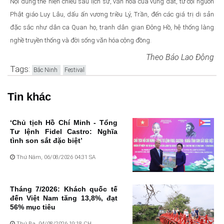
Nội dung thể hiện chiều sâu lịch sử, văn hóa của vùng đất, từ cội nguồn
Phật giáo Luy Lâu, dấu ấn vương triều Lý, Trần, đến các giá trị di sản
đặc sắc như dân ca Quan họ, tranh dân gian Đông Hồ, hệ thống làng
nghề truyền thống và đời sống văn hóa cộng đồng.
Theo Báo Lao Động
Tags:
Bắc Ninh
Festival
Tin khác
‘Chủ tịch Hồ Chí Minh - Tổng
Tư lệnh Fidel Castro: Nghĩa
tình son sắt đặc biệt’
Thứ Năm, 06/08/2026 04:31 SA
Tháng 7/2026: Khách quốc tế
đến Việt Nam tăng 13,8%, đạt
56% mục tiêu
Thứ Ba, 04/08/2026 19:18 CH