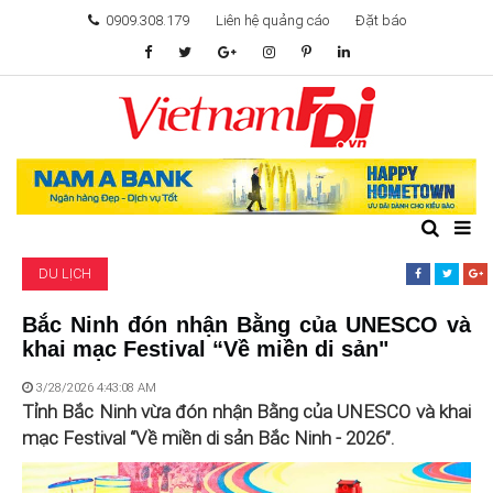
0909.308.179
Liên hệ quảng cáo
Đặt báo
TÂM ĐIỂM ĐẦU TƯ
TÀI CHÍNH
BẤT ĐỘNG SẢN
DU LỊCH
KHỞI NGHIỆP
Bắc Ninh đón nhận Bằng của UNESCO và
khai mạc Festival “Về miền di sản"
GIẢI TRÍ & CÔNG NGHỆ
3/28/2026 4:43:08 AM
Tỉnh Bắc Ninh vừa đón nhận Bằng của UNESCO và khai
mạc Festival “Về miền di sản Bắc Ninh - 2026”.