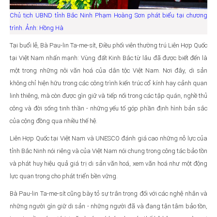
Chủ tịch UBND tỉnh Bắc Ninh Phạm Hoàng Sơn phát biểu tại chương
trình. Ảnh: Hồng Hà
Tại buổi lễ, Bà Pau-lin Ta-me-sít, Điều phối viên thường trú Liên Hợp Quốc
tại Việt Nam nhấn mạnh: Vùng đất Kinh Bắc từ lâu đã được biết đến là
một trong những nôi văn hoá của dân tộc Việt Nam. Nơi đây, di sản
không chỉ hiện hữu trong các công trình kiến trúc cổ kính hay cảnh quan
linh thiêng, mà còn được gìn giữ và tiếp nối trong các tập quán, nghề thủ
công và đời sống tinh thần - những yếu tố góp phần định hình bản sắc
của cộng đồng qua nhiều thế hệ.
Liên Hợp Quốc tại Việt Nam và UNESCO đánh giá cao những nỗ lực của
tỉnh Bắc Ninh nói riêng và của Việt Nam nói chung trong công tác bảo tồn
và phát huy hiệu quả giá trị di sản văn hoá, xem văn hoá như một động
lực quan trọng cho phát triển bền vững.
Bà Pau-lin Ta-me-sít cũng bày tỏ sự trân trọng đối với các nghệ nhân và
những người gìn giữ di sản - những người đã và đang tận tâm bảo tồn,