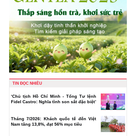
TIN ĐỌC NHIỀU
‘Chủ tịch Hồ Chí Minh - Tổng Tư lệnh
Fidel Castro: Nghĩa tình son sắt đặc biệt’
Tháng 7/2026: Khách quốc tế đến Việt
Nam tăng 13,8%, đạt 56% mục tiêu