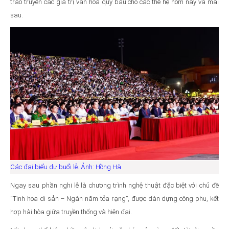
trao truyền các giá trị văn hoá quý báu cho các thế hệ hôm nay và mai
sau.
Các đại biểu dự buổi lễ. Ảnh: Hồng Hà
Ngay sau phần nghi lễ là chương trình nghệ thuật đặc biệt với chủ đề
“Tinh hoa di sản – Ngàn năm tỏa rạng”, được dàn dựng công phu, kết
hợp hài hòa giữa truyền thống và hiện đại.