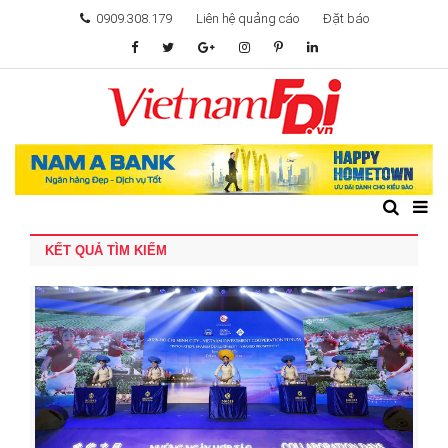
0909.308.179
Liên hệ quảng cáo
Đặt báo
TÂM ĐIỂM ĐẦU TƯ
TÀI CHÍNH
BẤT ĐỘNG SẢN
KẾT QUẢ TÌM KIẾM
KHỞI NGHIỆP
GIẢI TRÍ & CÔNG NGHỆ