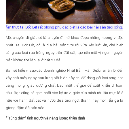
Ẩm thực tại Dốc Lết rất phong phú đặc biệt là các loại hải sản tươi sống.
Một chuyến đi giàu có là chuyến đi mở khóa được những hương vị độc
nhất. Tại Dốc Lết, đó là đĩa hải sản tươi rói vừa kéo lưới lên, chế biến
cùng các loại rau trồng ngay trên đất cát, tạo nên một vị ngon nguyên
bản không thể lặp lại ở bất cứ đâu.
Bạn sẽ hiểu vì sao các doanh nghiệp Nhật Bản, Hàn Quốc lại lặn lội đến
xây nhà máy ngay sau lưng bãi biển này chỉ để đóng gói loại rong nho
căng mọng, giàu dưỡng chất bậc nhất thế giới để xuất khẩu đi toàn
cầu. Bạn cũng sẽ gom nhặt vào ký ức vị giác của mình nồi lẩu mực lá é
nấu với hành đất cát và nước dừa tươi ngọt thanh, hay món lẩu gà lá
giang đậm đà bản sắc.
"Trúng đậm" tình người và năng lượng thiền định