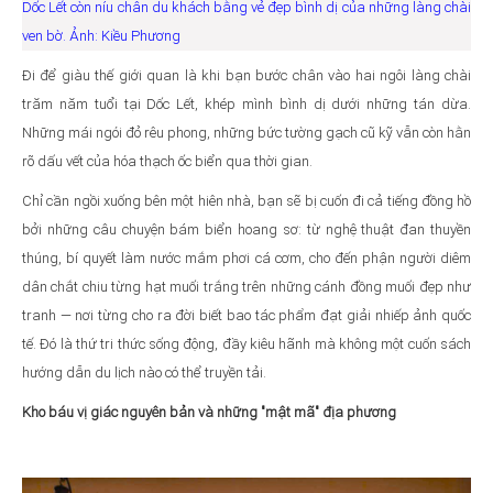
Dốc Lết còn níu chân du khách bằng vẻ đẹp bình dị của những làng chài
ven bờ. Ảnh: Kiều Phương
Đi để giàu thế giới quan là khi bạn bước chân vào hai ngôi làng chài
trăm năm tuổi tại Dốc Lết, khép mình bình dị dưới những tán dừa.
Những mái ngói đỏ rêu phong, những bức tường gạch cũ kỹ vẫn còn hằn
rõ dấu vết của hóa thạch ốc biển qua thời gian.
Chỉ cần ngồi xuống bên một hiên nhà, bạn sẽ bị cuốn đi cả tiếng đồng hồ
bởi những câu chuyện bám biển hoang sơ: từ nghệ thuật đan thuyền
thúng, bí quyết làm nước mắm phơi cá cơm, cho đến phận người diêm
dân chắt chiu từng hạt muối trắng trên những cánh đồng muối đẹp như
tranh — nơi từng cho ra đời biết bao tác phẩm đạt giải nhiếp ảnh quốc
tế. Đó là thứ tri thức sống động, đầy kiêu hãnh mà không một cuốn sách
hướng dẫn du lịch nào có thể truyền tải.
Kho báu vị giác nguyên bản và những "mật mã" địa phương