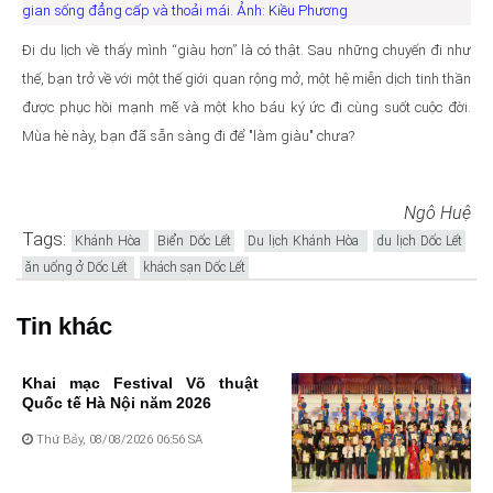
gian sống đẳng cấp và thoải mái. Ảnh: Kiều Phương
Đi du lịch về thấy mình “giàu hơn” là có thật. Sau những chuyến đi như
thế, bạn trở về với một thế giới quan rộng mở, một hệ miễn dịch tinh thần
được phục hồi mạnh mẽ và một kho báu ký ức đi cùng suốt cuộc đời.
Mùa hè này, bạn đã sẵn sàng đi để "làm giàu" chưa?
Ngô Huệ
Tags:
Khánh Hòa
Biển Dốc Lết
Du lịch Khánh Hòa
du lịch Dốc Lết
ăn uống ở Dốc Lết
khách sạn Dốc Lết
Tin khác
Khai mạc Festival Võ thuật
Quốc tế Hà Nội năm 2026
Thứ Bảy, 08/08/2026 06:56 SA