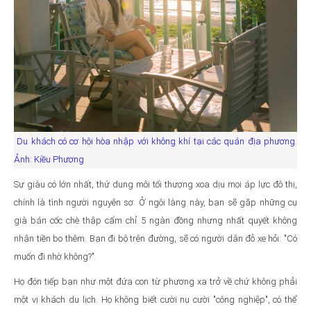
Du khách có cơ hội hòa nhập với không khí tại các quán địa phương.
Ảnh: Kiều Phương
Sự giàu có lớn nhất, thứ dung môi tối thượng xoa dịu mọi áp lực đô thị,
chính là tình người nguyên sơ. Ở ngôi làng này, bạn sẽ gặp những cụ
già bán cốc chè thập cẩm chỉ 5 ngàn đồng nhưng nhất quyết không
nhận tiền bo thêm. Bạn đi bộ trên đường, sẽ có người dân đỗ xe hỏi: "Có
muốn đi nhờ không?".
Họ đón tiếp bạn như một đứa con từ phương xa trở về chứ không phải
một vị khách du lịch. Họ không biết cười nụ cười "công nghiệp", có thể