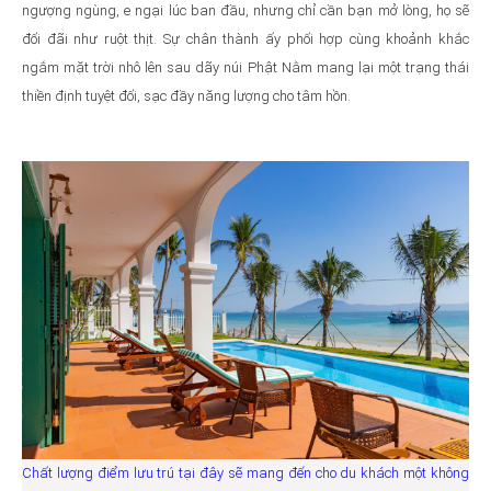
ngượng ngùng, e ngại lúc ban đầu, nhưng chỉ cần bạn mở lòng, họ sẽ
đối đãi như ruột thịt. Sự chân thành ấy phối hợp cùng khoảnh khắc
ngắm mặt trời nhô lên sau dãy núi Phật Nằm mang lại một trạng thái
thiền định tuyệt đối, sạc đầy năng lượng cho tâm hồn.
Chất lượng điểm lưu trú tại đây sẽ mang đến cho du khách một không