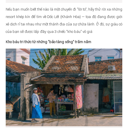
Nếu bạn muốn biết thế nào là một chuyến đi "lời to", hãy thử rời xa những
resort khép kín để tìm về Dốc Lết (Khánh Hòa) — tọa độ đang được giới
xê dịch rỉ tai nhau như một thánh địa của sự chữa lành. Ở đó, sự giàu có
của bạn sẽ được lấp đầy qua 3 chiếc "kho báu" vô giá:
Kho báu tri thức từ những "bảo tàng sống" trăm năm