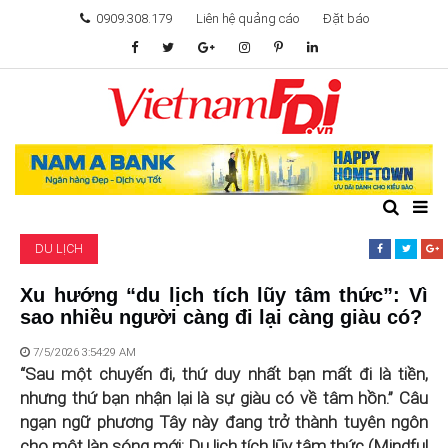
0909.308.179
Liên hệ quảng cáo
Đặt báo
TÂM ĐIỂM ĐẦU TƯ
TÀI CHÍNH
BẤT ĐỘNG SẢN
DU LỊCH
KHỞI NGHIỆP
Xu hướng “du lịch tích lũy tâm thức”: Vì
sao nhiều người càng đi lại càng giàu có?
GIẢI TRÍ & CÔNG NGHỆ
7/5/2026 3:54:29 AM
“Sau một chuyến đi, thứ duy nhất bạn mất đi là tiền,
nhưng thứ bạn nhận lại là sự giàu có về tâm hồn.” Câu
ngạn ngữ phương Tây này đang trở thành tuyên ngôn
cho một làn sóng mới: Du lịch tích lũy tâm thức (Mindful