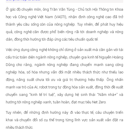
Ở góc độ chuyên môn, ông Trần Văn Tùng - Chủ tịch Hội Thông tin Khoa
học và Công nghệ Việt Nam (VASTI), nhận định công nghệ cao đã trở
thành yêu cầu sống còn của nông nghiệp. Tuy nhiên, để phát huy hiệu
quả, công nghệ cần được phổ biến rộng rãi tới doanh nghiệp và nông
dân, đồng thời hướng tới đáp ứng các tiêu chuẩn quốc tế.
Việc ứng dụng công nghệ không chỉ dừng ở sản xuất mà cần gắn với tái
cấu trúc toàn diện ngành nông nghiệp, chuyên gia kinh tế Nguyễn Hoàng
Dũng cho rằng, ngành nông nghiệp đang chuyển mạnh sang công
nghiệp hóa, số hóa nhưng vẫn đối mặt nhiều thách thức như thiếu lao
động, năng suất chưa tối ưu và giá trị thương hiệu thấp. Ông nhấn
mạnh vai trò của AI, robot trong tự động hóa sản xuất, đồng thời đề xuất
chuyển sang “kinh tế trí tuệ”, xây dựng hệ sinh thái “Năm nhà+” và
hướng tới nông nghiệp xanh, tuần hoàn, đạt mục tiêu Net Zero.
Tuy nhiên, để những định hướng này đi vào thực tế, câu chuyện triển
khai và chuyển đổi số cụ thể trong từng lĩnh vực sản xuất vẫn đặt ra
nhiều thách thức.