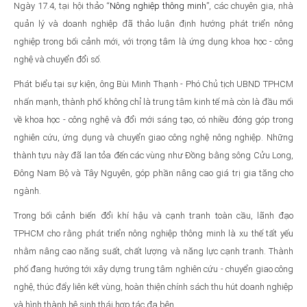
Ngày 17.4, tại hội thảo “
Nông nghiệp thông minh
”, các chuyên gia, nhà
quản lý và doanh nghiệp đã thảo luận định hướng phát triển nông
nghiệp trong bối cảnh mới, với trọng tâm là ứng dụng khoa học - công
nghệ và chuyển đổi số.
Phát biểu tại sự kiện, ông Bùi Minh Thạnh - Phó Chủ tịch UBND TPHCM
nhấn mạnh, thành phố không chỉ là trung tâm kinh tế mà còn là đầu mối
về khoa học - công nghệ và đổi mới sáng tạo, có nhiều đóng góp trong
nghiên cứu, ứng dụng và chuyển giao công nghệ nông nghiệp. Những
thành tựu này đã lan tỏa đến các vùng như Đồng bằng sông Cửu Long,
Đông Nam Bộ và Tây Nguyên, góp phần nâng cao giá trị gia tăng cho
ngành.
Trong bối cảnh biến đổi khí hậu và cạnh tranh toàn cầu, lãnh đạo
TPHCM cho rằng phát triển nông nghiệp thông minh là xu thế tất yếu
nhằm nâng cao năng suất, chất lượng và năng lực cạnh tranh. Thành
phố đang hướng tới xây dựng trung tâm nghiên cứu - chuyển giao công
nghệ, thúc đẩy liên kết vùng, hoàn thiện chính sách thu hút doanh nghiệp
và hình thành hệ sinh thái hợp tác đa bên.