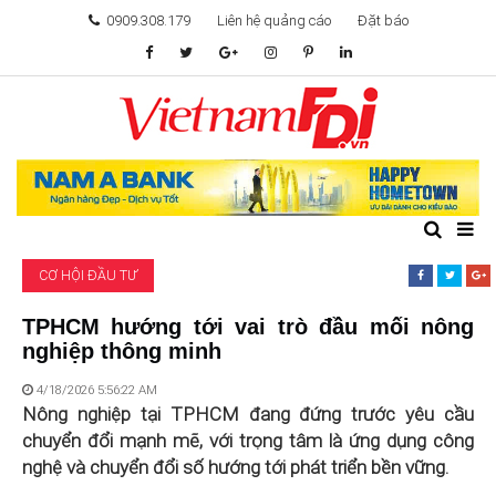
0909.308.179
Liên hệ quảng cáo
Đặt báo
TÂM ĐIỂM ĐẦU TƯ
TÀI CHÍNH
BẤT ĐỘNG SẢN
CƠ HỘI ĐẦU TƯ
KHỞI NGHIỆP
TPHCM hướng tới vai trò đầu mối nông
nghiệp thông minh
GIẢI TRÍ & CÔNG NGHỆ
4/18/2026 5:56:22 AM
Nông nghiệp tại TPHCM đang đứng trước yêu cầu
chuyển đổi mạnh mẽ, với trọng tâm là ứng dụng công
nghệ và chuyển đổi số hướng tới phát triển bền vững.