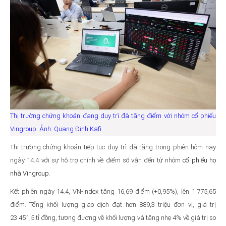
Thị trường chứng khoán đang duy trì đà tăng điểm với nhóm cổ phiếu
Vingroup. Ảnh: Quang Định Kafi
Thị trường chứng khoán tiếp tục duy trì đà tăng trong phiên hôm nay
ngày 14.4 với sự hỗ trợ chính về điểm số vẫn đến từ nhóm
cổ phiếu họ
nhà Vingroup
.
Kết phiên ngày 14.4, VN-Index tăng 16,69 điểm (+0,95%), lên 1.775,65
điểm. Tổng khối lượng giao dịch đạt hơn 889,3 triệu đơn vị, giá trị
23.451,5 tỉ đồng, tương đương về khối lượng và tăng nhẹ 4% về giá trị so