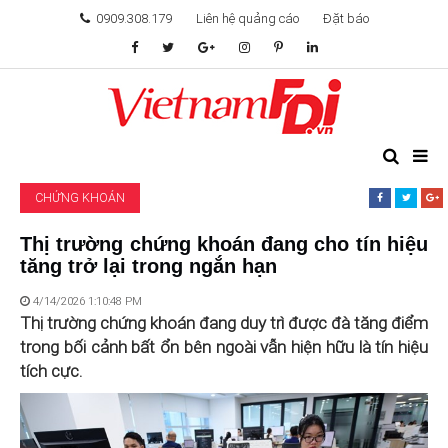
0909.308.179
Liên hệ quảng cáo
Đặt báo
TÂM ĐIỂM ĐẦU TƯ
TÀI CHÍNH
CHỨNG KHOÁN
BẤT ĐỘNG SẢN
Thị trường chứng khoán đang cho tín hiệu
tăng trở lại trong ngắn hạn
KHỞI NGHIỆP
4/14/2026 1:10:48 PM
GIẢI TRÍ & CÔNG NGHỆ
Thị trường chứng khoán đang duy trì được đà tăng điểm
trong bối cảnh bất ổn bên ngoài vẫn hiện hữu là tín hiệu
tích cực.