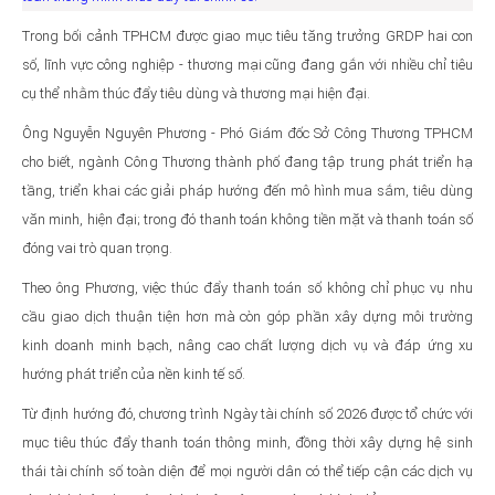
Trong bối cảnh TPHCM được giao mục tiêu tăng trưởng GRDP hai con
số, lĩnh vực công nghiệp - thương mại cũng đang gắn với nhiều chỉ tiêu
cụ thể nhằm thúc đẩy tiêu dùng và thương mại hiện đại.
Ông Nguyễn Nguyên Phương - Phó Giám đốc Sở Công Thương TPHCM
cho biết, ngành Công Thương thành phố đang tập trung phát triển hạ
tầng, triển khai các giải pháp hướng đến mô hình mua sắm, tiêu dùng
văn minh, hiện đại; trong đó thanh toán không tiền mặt và thanh toán số
đóng vai trò quan trọng.
Theo ông Phương, việc thúc đẩy thanh toán số không chỉ phục vụ nhu
cầu giao dịch thuận tiện hơn mà còn góp phần xây dựng môi trường
kinh doanh minh bạch, nâng cao chất lượng dịch vụ và đáp ứng xu
hướng phát triển của nền kinh tế số.
Từ định hướng đó, chương trình Ngày tài chính số 2026 được tổ chức với
mục tiêu thúc đẩy thanh toán thông minh, đồng thời xây dựng hệ sinh
thái tài chính số toàn diện để mọi người dân có thể tiếp cận các dịch vụ