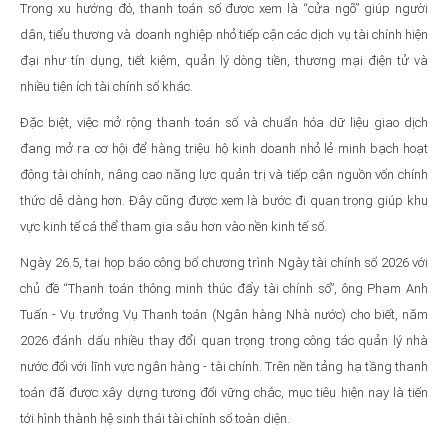
Trong xu hướng đó, thanh toán số được xem là “cửa ngõ” giúp người
dân, tiểu thương và doanh nghiệp nhỏ tiếp cận các dịch vụ tài chính hiện
đại như tín dụng, tiết kiệm, quản lý dòng tiền, thương mại điện tử và
nhiều tiện ích tài chính số khác.
Đặc biệt, việc mở rộng thanh toán số và chuẩn hóa dữ liệu giao dịch
đang mở ra cơ hội để hàng triệu hộ kinh doanh nhỏ lẻ minh bạch hoạt
động tài chính, nâng cao năng lực quản trị và tiếp cận nguồn vốn chính
thức dễ dàng hơn. Đây cũng được xem là bước đi quan trọng giúp khu
vực kinh tế cá thể tham gia sâu hơn vào nền kinh tế số.
Ngày 26.5, tại họp báo công bố chương trình Ngày tài chính số 2026 với
chủ đề “Thanh toán thông minh thúc đẩy tài chính số”, ông Phạm Anh
Tuấn - Vụ trưởng Vụ Thanh toán (Ngân hàng Nhà nước) cho biết, năm
2026 đánh dấu nhiều thay đổi quan trọng trong công tác quản lý nhà
nước đối với lĩnh vực ngân hàng - tài chính. Trên nền tảng hạ tầng thanh
toán đã được xây dựng tương đối vững chắc, mục tiêu hiện nay là tiến
tới hình thành hệ sinh thái tài chính số toàn diện.