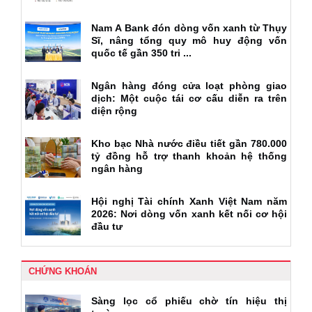
Nam A Bank đón dòng vốn xanh từ Thụy
Sĩ, nâng tổng quy mô huy động vốn
quốc tế gần 350 tri ...
Ngân hàng đóng cửa loạt phòng giao
dịch: Một cuộc tái cơ cấu diễn ra trên
diện rộng
Kho bạc Nhà nước điều tiết gần 780.000
tỷ đồng hỗ trợ thanh khoản hệ thống
ngân hàng
Hội nghị Tài chính Xanh Việt Nam năm
2026: Nơi dòng vốn xanh kết nối cơ hội
đầu tư
CHỨNG KHOÁN
Sàng lọc cổ phiếu chờ tín hiệu thị