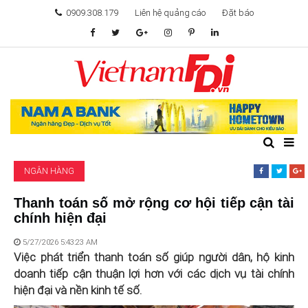
0909.308.179
Liên hệ quảng cáo
Đặt báo
TÂM ĐIỂM ĐẦU TƯ
TÀI CHÍNH
BẤT ĐỘNG SẢN
NGÂN HÀNG
KHỞI NGHIỆP
Thanh toán số mở rộng cơ hội tiếp cận tài
chính hiện đại
GIẢI TRÍ & CÔNG NGHỆ
5/27/2026 5:43:23 AM
Việc phát triển thanh toán số giúp người dân, hộ kinh
doanh tiếp cận thuận lợi hơn với các dịch vụ tài chính
hiện đại và nền kinh tế số.