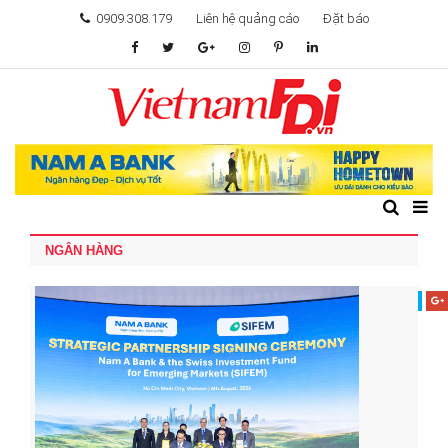
0909.308.179
Liên hệ quảng cáo
Đặt báo
TÂM ĐIỂM ĐẦU TƯ
TÀI CHÍNH
BẤT ĐỘNG SẢN
NGÂN HÀNG
KHỞI NGHIỆP
GIẢI TRÍ & CÔNG NGHỆ