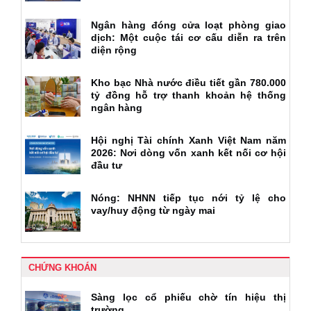
Ngân hàng đóng cửa loạt phòng giao
dịch: Một cuộc tái cơ cấu diễn ra trên
diện rộng
Kho bạc Nhà nước điều tiết gần 780.000
tỷ đồng hỗ trợ thanh khoản hệ thống
ngân hàng
Hội nghị Tài chính Xanh Việt Nam năm
2026: Nơi dòng vốn xanh kết nối cơ hội
đầu tư
Nóng: NHNN tiếp tục nới tỷ lệ cho
vay/huy động từ ngày mai
CHỨNG KHOÁN
Sàng lọc cổ phiếu chờ tín hiệu thị
trường