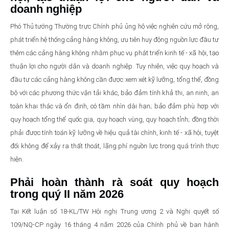
doanh nghiệp
Phó Thủ tướng Thường trực Chính phủ ủng hộ việc nghiên cứu mở rộng,
phát triển hệ thống cảng hàng không, ưu tiên huy động nguồn lực đầu tư
thêm các cảng hàng không nhằm phục vụ phát triển kinh tế - xã hội, tạo
thuận lợi cho người dân và doanh nghiệp. Tuy nhiên, việc quy hoạch và
đầu tư các cảng hàng không cần được xem xét kỹ lưỡng, tổng thể, đồng
bộ với các phương thức vận tải khác, bảo đảm tính khả thi, an ninh, an
toàn khai thác và ổn định, có tầm nhìn dài hạn; bảo đảm phù hợp với
quy hoạch tổng thể quốc gia, quy hoạch vùng, quy hoạch tỉnh; đồng thời
phải được tính toán kỹ lưỡng về hiệu quả tài chính, kinh tế - xã hội, tuyệt
đối không để xảy ra thất thoát, lãng phí nguồn lực trong quá trình thực
hiện.
Phải hoàn thành rà soát quy hoạch
trong quý II năm 2026
Tại Kết luận số 18-KL/TW Hội nghị Trung ương 2 và Nghị quyết số
109/NQ-CP ngày 16 tháng 4 năm 2026 của Chính phủ về ban hành