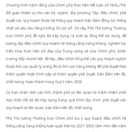
Chương trình hành động của Chính phủ thực hiện Kết luận số 18-KL/TW
đã giao nhiệm vụ cho các bộ, ngành, địa phương "lập, điều chỉnh, phê
duyệt các quy hoạch thuộc hệ thống quy hoạch bảo đảm đồng bộ, thống
nhất với yêu cầu tăng trưởng 02 con số". Do vậy, Phó Thủ tướng Thường
trực Chính phủ đề nghị Bộ Xây dựng rà soát lại tổng thể nội dung, đề
cương lập điều chỉnh Quy hoạch hệ thống cảng hàng không; nghiêm túc
triển khai thực hiện chỉ đạo của Trung ương và của Chính phủ, khẩn
trương đẩy nhanh tiến độ lập, điều chỉnh tổng thể các quy hoạch ngành
thuộc lĩnh vực quản lý, trong đó có lĩnh vực hàng không để phê duyệt theo
thẩm quyền hoặc trình cấp có thẩm quyền phê duyệt, bảo đảm tiến độ,
chất lượng; hoàn thành trong Quý II năm 2026.
Ủy ban nhân dân các tỉnh, thành phố có liên quan có trách nhiệm phối
hợp chặt chẽ với Bộ Xây dựng trong quá trình lập, trình, phê duyệt các
quy hoạch có liên quan, bảo đảm tiến độ, chất lượng.
Phó Thủ tướng Thường trực Chính phủ lưu ý quy hoạch điều chỉnh hệ
thống cảng hàng không toàn quốc thời kỳ 2021-2030, tầm nhìn đến năm