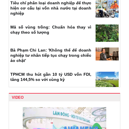
Tiêu chí phân loại doanh nghiệp để thực
hiện cơ cấu lại vốn nhà nước tại doanh
nghiệp
Mã số vùng trồng: Chuẩn hóa thay vì
chạy theo số lượng
Bà Phạm Chi Lan: 'Không thể để doanh
nghiệp tư nhân tiếp tục chạy trong chiếc
áo chật'
TPHCM thu hút gần 10 tỷ USD vốn FDI,
tăng 144,5% so với cùng kỳ
VIDEO