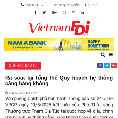
0909.308.179
Liên hệ quảng cáo
Đặt báo
TÂM ĐIỂM ĐẦU TƯ
TÀI CHÍNH
BẤT ĐỘNG SẢN
DIỄN ĐÀN ĐẦU TƯ
KHỞI NGHIỆP
Rà soát lại tổng thể Quy hoạch hệ thống
cảng hàng không
GIẢI TRÍ & CÔNG NGHỆ
5/12/2026 3:45:56 AM
Văn phòng Chính phủ ban hành Thông báo số 241/TB-
VPCP ngày 11/5/2026 kết luận của Phó Thủ tướng
Thường trực Phạm Gia Túc tại cuộc họp về điều chỉnh
quy hoạch hệ thống cảng hàng không toàn quốc thời kỳ