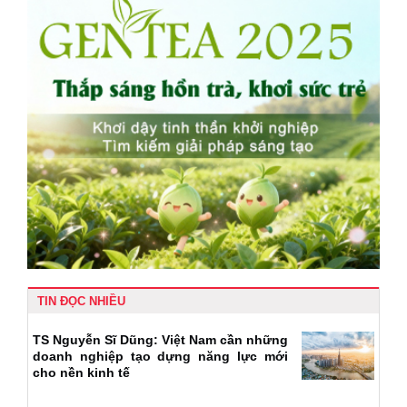
TIN ĐỌC NHIỀU
TS Nguyễn Sĩ Dũng: Việt Nam cần những
doanh nghiệp tạo dựng năng lực mới
cho nền kinh tế