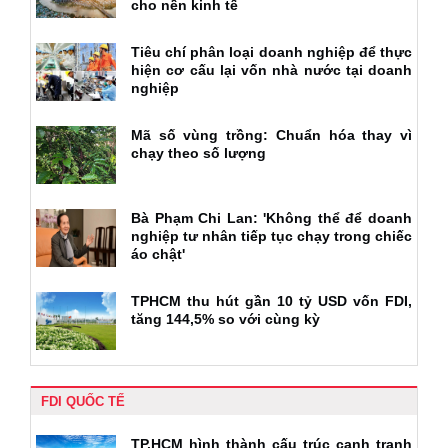
cho nền kinh tế
Tiêu chí phân loại doanh nghiệp để thực
hiện cơ cấu lại vốn nhà nước tại doanh
nghiệp
Mã số vùng trồng: Chuẩn hóa thay vì
chạy theo số lượng
Bà Phạm Chi Lan: 'Không thể để doanh
nghiệp tư nhân tiếp tục chạy trong chiếc
áo chật'
TPHCM thu hút gần 10 tỷ USD vốn FDI,
tăng 144,5% so với cùng kỳ
FDI QUỐC TẾ
TP.HCM hình thành cấu trúc cạnh tranh