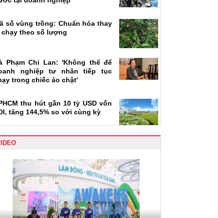
ước tại doanh nghiệp
ã số vùng trồng: Chuẩn hóa thay
ì chạy theo số lượng
à Phạm Chi Lan: 'Không thể để
oanh nghiệp tư nhân tiếp tục
hạy trong chiếc áo chật'
PHCM thu hút gần 10 tỷ USD vốn
DI, tăng 144,5% so với cùng kỳ
VIDEO