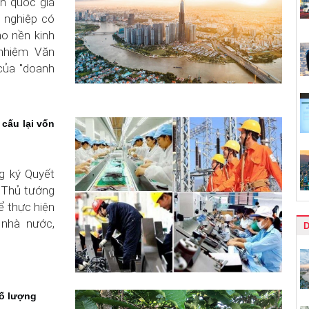
nh quốc gia
h nghiệp có
ho nền kinh
 nhiệm Văn
 của "doanh
 cấu lại vốn
g ký Quyết
 Thủ tướng
ể thực hiện
 nhà nước,
D
số lượng