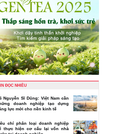
IN ĐỌC NHIỀU
S Nguyễn Sĩ Dũng: Việt Nam cần
hững doanh nghiệp tạo dựng
ăng lực mới cho nền kinh tế
iêu chí phân loại doanh nghiệp
ể thực hiện cơ cấu lại vốn nhà