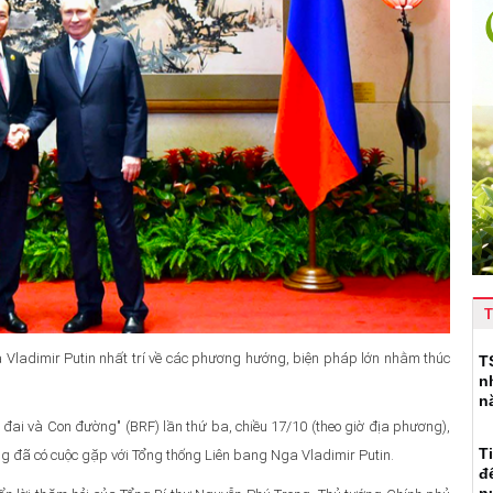
T
Vladimir Putin nhất trí về các phương hướng, biện pháp lớn nhằm thúc
T
n
n
ai và Con đường" (BRF) lần thứ ba, chiều 17/10 (theo giờ địa phương),
T
ng đã có cuộc gặp với Tổng thống Liên bang Nga Vladimir Putin.
đ