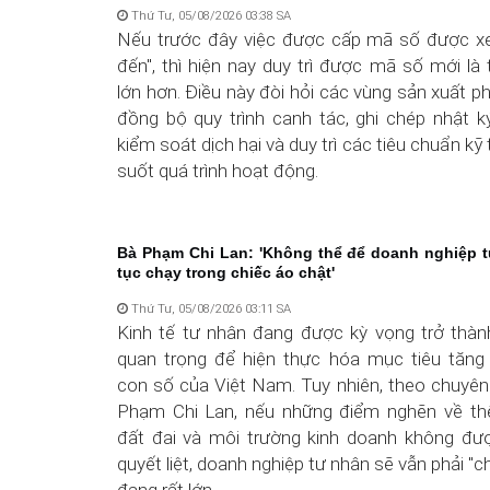
Thứ Tư, 05/08/2026 03:38 SA
Nếu trước đây việc được cấp mã số được xe
đến", thì hiện nay duy trì được mã số mới là
lớn hơn. Điều này đòi hỏi các vùng sản xuất ph
đồng bộ quy trình canh tác, ghi chép nhật k
kiểm soát dịch hại và duy trì các tiêu chuẩn kỹ
suốt quá trình hoạt động.
Bà Phạm Chi Lan: 'Không thể để doanh nghiệp t
tục chạy trong chiếc áo chật'
Thứ Tư, 05/08/2026 03:11 SA
Kinh tế tư nhân đang được kỳ vọng trở thàn
quan trọng để hiện thực hóa mục tiêu tăng 
con số của Việt Nam. Tuy nhiên, theo chuyên 
Phạm Chi Lan, nếu những điểm nghẽn về thể
đất đai và môi trường kinh doanh không đư
quyết liệt, doanh nghiệp tư nhân sẽ vẫn phải "c
đang rất lớn.