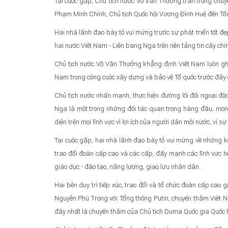
Tại cuộc gặp, Chủ tịch nước Võ Văn Thưởng trân trọng chuy
Phạm Minh Chính, Chủ tịch Quốc hội Vương Đình Huệ đến Tổn
Hai nhà lãnh đạo bày tỏ vui mừng trước sự phát triển tốt đẹ
hai nước Việt Nam - Liên bang Nga trên nền tảng tin cậy chí
Chủ tịch nước Võ Văn Thưởng khẳng định Việt Nam luôn gh
Nam trong công cuộc xây dựng và bảo vệ Tổ quốc trước đây 
Chủ tịch nước nhấn mạnh, thực hiện đường lối đối ngoại độ
Nga là một trong những đối tác quan trọng hàng đầu; mon
diện trên mọi lĩnh vực vì lợi ích của người dân mỗi nước, vì s
Tại cuộc gặp, hai nhà lãnh đạo bày tỏ vui mừng về những k
trao đổi đoàn cấp cao và các cấp, đẩy mạnh các lĩnh vực hợ
giáo dục - đào tạo, năng lượng, giao lưu nhân dân.
Hai bên duy trì tiếp xúc, trao đổi và tổ chức đoàn cấp cao 
Nguyễn Phú Trọng với Tổng thống Putin, chuyến thăm Việt
đây nhất là chuyến thăm của Chủ tịch Duma Quốc gia Quốc h