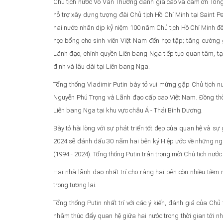
Chủ tịch nước Võ Văn Thưởng đánh giá cao và cảm ơn Tổng
hỗ trợ xây dựng tượng đài Chủ tịch Hồ Chí Minh tại Saint P
hai nước nhân dịp kỷ niệm 100 năm Chủ tịch Hồ Chí Minh đ
học bổng cho sinh viên Việt Nam đến học tập; tăng cường 
Lãnh đạo, chính quyền Liên bang Nga tiếp tục quan tâm, tạ
định và lâu dài tại Liên bang Nga.
Tổng thống Vladimir Putin bày tỏ vui mừng gặp Chủ tịch nư
Nguyễn Phú Trọng và Lãnh đạo cấp cao Việt Nam. Đồng thờ
Liên bang Nga tại khu vực châu Á - Thái Bình Dương.
Bày tỏ hài lòng với sự phát triển tốt đẹp của quan hệ và s
2024 sẽ đánh dấu 30 năm hai bên ký Hiệp ước về những ng
(1994 - 2024). Tổng thống Putin trân trọng mời Chủ tịch nư
Hai nhà lãnh đạo nhất trí cho rằng hai bên còn nhiều ti
trong tương lai.
Tổng thống Putin nhất trí với các ý kiến, đánh giá của Ch
nhằm thúc đẩy quan hệ giữa hai nước trong thời gian tới như