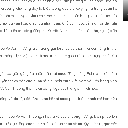
 thống Putin, các cơ quan chính quyền, địa phương ở Liên bang Nga đã
etersburg; cho rằng đây là biểu tượng đặc biệt có ý nghĩa trong quan hệ
ến Liên bang Nga. Chủ tịch nước mong muốn Liên bang Nga tiếp tục cấp
giao lưu văn hóa, giao lưu nhân dân. Chủ tịch nước cảm ơn và đề nghị
o điều kiện cho cộng đồng người Việt Nam sinh sống, làm ăn, học tập ổn
ớc Võ Văn Thưởng; trân trọng gửi lời chào và thăm hỏi đến Tổng Bí thư
i khẳng định Việt Nam là một trong những đối tác quan trọng nhất của
ự gắn bó, gần gũi giữa nhân dân hai nước, Tổng thống Putin cho biết năm
uyên tắc cơ bản của quan hệ hữu nghị giữa Việt Nam và Liên bang Nga
ớc Võ Văn Thưởng thăm Liên bang Nga vào thời gian thích hợp.
ềm năng và dư địa để đưa quan hệ hai nước phát triển mạnh mẽ hơn nữa
ủ tịch nước Võ Văn Thưởng, nhất là về các phương hướng, biện pháp lớn
: Tiếp tục tăng cường sự hiểu biết lẫn nhau và tin cậy chính trị qua các