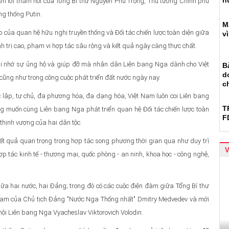
n
ển lời thăm hỏi của Tổng Bí thư Nguyễn Phú Trọng, Thủ tướng Chính phủ
g thống Putin.
M
p của quan hệ hữu nghị truyền thống và Đối tác chiến lược toàn diện giữa
v
nh trị cao, phạm vi hợp tác sâu rộng và kết quả ngày càng thực chất.
i nhớ sự ủng hộ và giúp đỡ mà nhân dân Liên bang Nga dành cho Việt
B
d
cũng như trong công cuộc phát triển đất nước ngày nay.
c
c lập, tự chủ, đa phương hóa, đa dạng hóa, Việt Nam luôn coi Liên bang
T
g muốn cùng Liên bang Nga phát triển quan hệ Đối tác chiến lược toàn
F
ự thịnh vượng của hai dân tộc.
ết quả quan trọng trong hợp tác song phương thời gian qua như duy trì
p tác kinh tế - thương mại, quốc phòng - an ninh, khoa học - công nghệ,
giữa hai nước, hai Đảng; trong đó có các cuộc điện đàm giữa Tổng Bí thư
 Nam của Chủ tịch Đảng "Nước Nga Thống nhất" Dmitry Medvedev và mới
ội Liên bang Nga Vyacheslav Viktorovich Volodin.