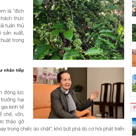
m là "đích
 thách thức
ải tuân thủ
ý sản xuất,
 thuật trong
ư nhân tiếp
h động lực
trưởng hai
gia kinh tế
F
 chế, vốn,
ợc tháo gỡ
hạy trong chiếc áo chật", khó bứt phá dù cơ hội phát triển