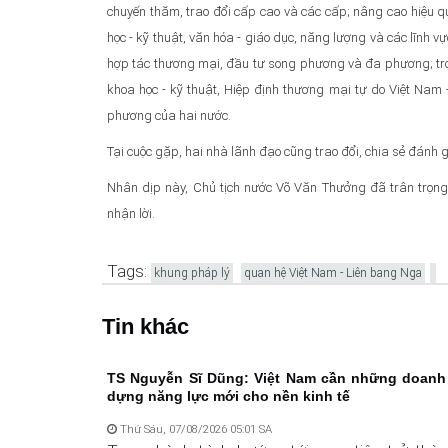
chuyến thăm, trao đổi cấp cao và các cấp; nâng cao hiệu q
học - kỹ thuật, văn hóa - giáo dục, năng lượng và các lĩnh v
hợp tác thương mại, đầu tư song phương và đa phương; tron
khoa học - kỹ thuật, Hiệp định thương mại tự do Việt Nam 
phương của hai nước.
Tại cuộc gặp, hai nhà lãnh đạo cũng trao đổi, chia sẻ đánh 
Nhân dịp này, Chủ tịch nước Võ Văn Thưởng đã trân trọng
nhận lời.
Tags:
khung pháp lý
quan hệ Việt Nam - Liên bang Nga
Tin khác
TS Nguyễn Sĩ Dũng: Việt Nam cần những doanh
dựng năng lực mới cho nền kinh tế
Thứ Sáu, 07/08/2026 05:01 SA