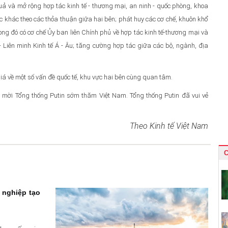
uả và mở rộng hợp tác kinh tế - thương mại, an ninh - quốc phòng, khoa
ực khác theo các thỏa thuận giữa hai bên; phát huy các cơ chế, khuôn khổ
g đó có cơ chế Ủy ban liên Chính phủ về hợp tác kinh tế-thương mại và
- Liên minh Kinh tế Á - Âu; tăng cường hợp tác giữa các bộ, ngành, địa
giá về một số vấn đề quốc tế, khu vực hai bên cùng quan tâm.
 mời Tổng thống Putin sớm thăm Việt Nam. Tổng thống Putin đã vui vẻ
Theo Kinh tế Việt Nam
C
 nghiệp tạo