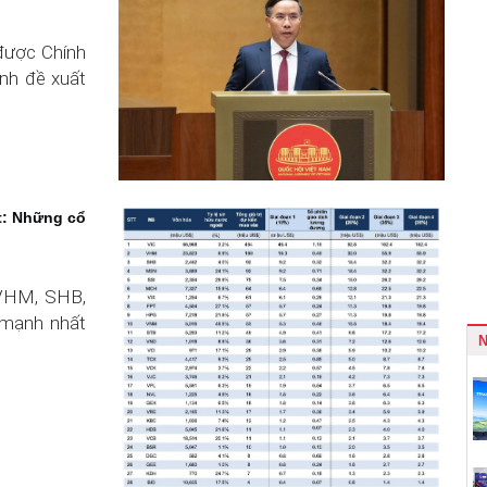
được Chính
ình đề xuất
t: Những cổ
 VHM, SHB,
mạnh nhất