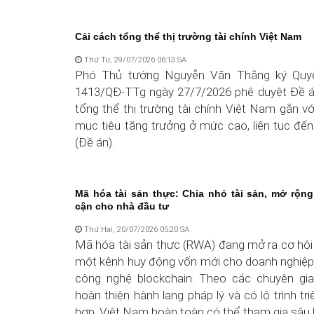
Cải cách tổng thể thị trường tài chính Việt Nam
Thứ Tư, 29/07/2026 06:13 SA
Phó Thủ tướng Nguyễn Văn Thắng ký Quyế
1413/QĐ-TTg ngày 27/7/2026 phê duyệt Đề á
tổng thể thị trường tài chính Việt Nam gắn vớ
mục tiêu tăng trưởng ở mức cao, liên tục đế
(Đề án).
Mã hóa tài sản thực: Chia nhỏ tài sản, mở rộng
cận cho nhà đầu tư
Thứ Hai, 20/07/2026 05:20 SA
Mã hóa tài sản thực (RWA) đang mở ra cơ hội
một kênh huy động vốn mới cho doanh nghiệp
công nghệ blockchain. Theo các chuyên gi
hoàn thiện hành lang pháp lý và có lộ trình tri
hợp, Việt Nam hoàn toàn có thể tham gia sâu 