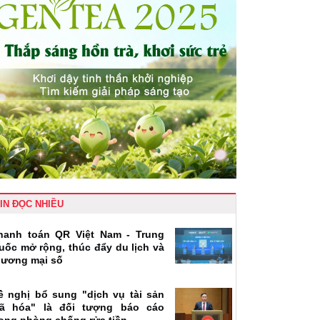
IN ĐỌC NHIỀU
hanh toán QR Việt Nam - Trung
uốc mở rộng, thúc đẩy du lịch và
hương mại số
ề nghị bổ sung "dịch vụ tài sản
ã hóa" là đối tượng báo cáo