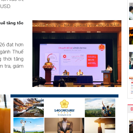
ỷ USD.
uế tăng tốc
26 đạt hơn
 ngành Thuế
g thời tăng
m tra, giám