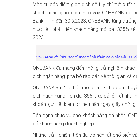
Mặc dù các điểm giao dịch số tuy chỉ mới xuất h
khách hàng giao dịch, nhờ vậy ONEBANK đã c
Bank. Tính đến 30.6.2023, ONEBANK tăng trưởng
mục tiêu phát triển khách hàng mới đạt 335% k
2023.
ONEBANK đã “phủ sóng” mạng lưới khắp cả nước với 100 đ
ONEBANK đã mang đến những trải nghiệm khác bi
dịch ngân hàng, phá bỏ rào cản về thời gian và c
ONEBANK vượt ra hẳn một điểm kinh doanh truyền
dịch ngân hàng hiện đại 365+, kể cả lễ, Tết như: 
khoản; gửi tiết kiệm online nhận ngay giấy chứn
Bên cạnh phục vụ cho khách hàng cá nhân, ONE
cả khách hàng doanh nghiệp.
Những trải nghiệm trên đã trở nên rất phổ biến và