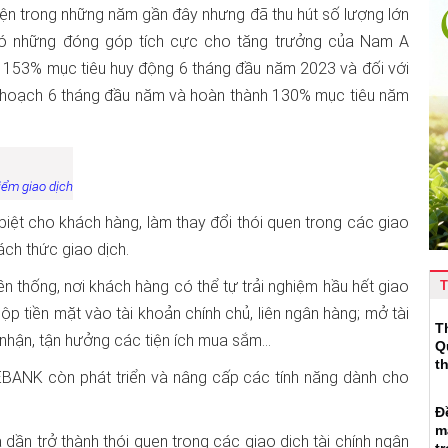
iện trong những năm gần đây nhưng đã thu hút số lượng lớn
ó những đóng góp tích cực cho tăng trưởng của Nam A
 153% mục tiêu huy động 6 tháng đầu năm 2023 và đối với
ế hoạch 6 tháng đầu năm và hoàn thành 130% mục tiêu năm
iểm giao dịch
ệt cho khách hàng, làm thay đổi thói quen trong các giao
ách thức giao dịch.
 thống, nơi khách hàng có thể tự trải nghiệm hầu hết giao
T
nộp tiền mặt vào tài khoản chính chủ, liên ngân hàng; mở tài
T
g nhận, tận hưởng các tiện ích mua sắm…
Q
t
BANK còn phát triển và nâng cấp các tính năng dành cho
Đ
m
 dần trở thành thói quen trong các giao dịch tài chính ngân