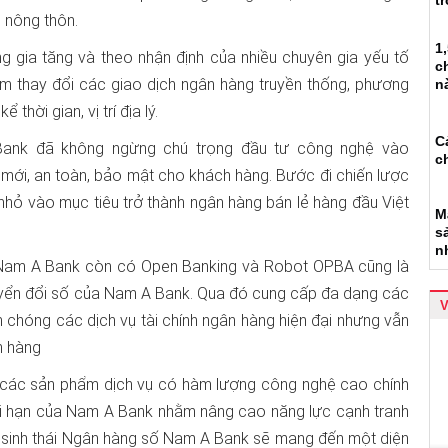
t
 nông thôn.
1
g gia tăng và theo nhận định của nhiều chuyên gia yếu tố
c
làm thay đổi các giao dịch ngân hàng truyền thống, phương
n
hời gian, vị trí địa lý.
C
Bank đã không ngừng chú trọng đầu tư công nghệ vào
c
mới, an toàn, bảo mật cho khách hàng. Bước đi chiến lược
ỏ vào mục tiêu trở thành ngân hàng bán lẻ hàng đầu Việt
M
s
n
 Nam A Bank còn có Open Banking và Robot OPBA cũng là
huyển đổi số của Nam A Bank. Qua đó cung cấp đa dạng các
h chóng các dịch vụ tài chính ngân hàng hiện đại nhưng vẫn
h hàng
ến các sản phẩm dịch vụ có hàm lượng công nghệ cao chính
dài hạn của Nam A Bank nhằm nâng cao năng lực cạnh tranh
Hệ sinh thái Ngân hàng số Nam A Bank sẽ mang đến một diện