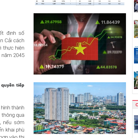
t định số
n Cải cách
i thực hiện
n năm 2045
 quyền tiếp
 hình thành
 thông qua
a, nếu sớm
ển khai phù
hơn vào thị