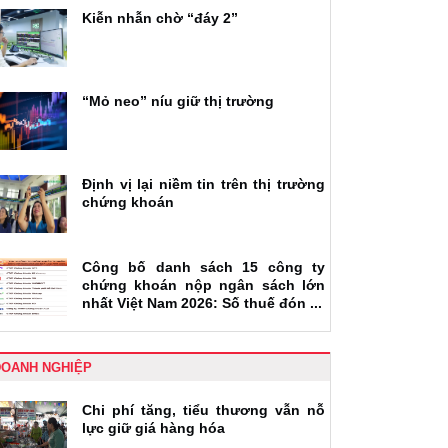
Kiễn nhẫn chờ “đáy 2”
“Mỏ neo” níu giữ thị trường
Định vị lại niềm tin trên thị trường
chứng khoán
Công bố danh sách 15 công ty
chứng khoán nộp ngân sách lớn
nhất Việt Nam 2026: Số thuế đón ...
DOANH NGHIỆP
Chi phí tăng, tiểu thương vẫn nỗ
lực giữ giá hàng hóa