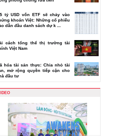
rong phòng chống rửa tiền
,5 tỷ USD vốn ETF sẽ chảy vào
hứng khoán Việt: Những cổ phiếu
ào dẫn đầu danh sách dự k ...
ải cách tổng thể thị trường tài
hính Việt Nam
ã hóa tài sản thực: Chia nhỏ tài
ản, mở rộng quyền tiếp cận cho
hà đầu tư
VIDEO