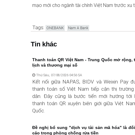
mạo mới cho ngành tài chính Việt Nam trước xu t
Tags:
ONEBANK
Nam A Bank
Tin khác
Thanh toán QR Việt Nam - Trung Quốc mở rộng, 
lịch và thương mại số
Thứ Sáu, 07/08/2026 04:56 SA
Kết nối giữa NAPAS, BIDV và Weixin Pay đ
thanh toán số Việt Nam tiếp cận thị trường 
dân. Đây cũng là bước tiến mới hướng tới 
thanh toán QR xuyên biên giới giữa Việt Na
Quốc.
Đề nghị bổ sung "dịch vụ tài sản mã hóa" là đố
cáo trong phòng chống rửa tiền