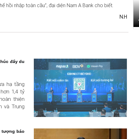
hế hồi nhập toàn cầu”, đại diện Nam A Bank cho biết.
N.H
thúc đẩy du
ưa hạ tầng
hơn 1,4 tỷ
hoàn thiện
m và Trung
i tượng báo