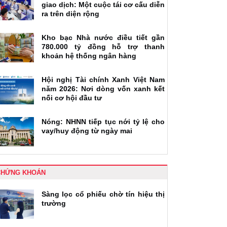
giao dịch: Một cuộc tái cơ cấu diễn
ra trên diện rộng
Kho bạc Nhà nước điều tiết gần
780.000 tỷ đồng hỗ trợ thanh
khoản hệ thống ngân hàng
Hội nghị Tài chính Xanh Việt Nam
năm 2026: Nơi dòng vốn xanh kết
nối cơ hội đầu tư
Nóng: NHNN tiếp tục nới tỷ lệ cho
vay/huy động từ ngày mai
CHỨNG KHOÁN
Sàng lọc cổ phiếu chờ tín hiệu thị
trường