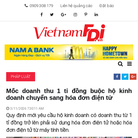
0909.308.179
Liên hệ quảng cáo
Đặt báo
TÂM ĐIỂM ĐẦU TƯ
TÀI CHÍNH
BẤT ĐỘNG SẢN
PHÁP LUẬT
KHỞI NGHIỆP
Mốc doanh thu 1 tỉ đồng buộc hộ kinh
doanh chuyển sang hóa đơn điện tử
GIẢI TRÍ & CÔNG NGHỆ
3/11/2026 7:30:11 AM
Quy định mới yêu cầu hộ kinh doanh có doanh thu từ 1
tỉ đồng trở lên phải sử dụng hóa đơn điện tử hoặc hóa
đơn điện tử từ máy tính tiền.