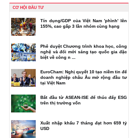
CƠ HỘI ĐẦU TƯ
Tín dụng/GDP của Việt Nam 'phình' lên
155%, cao gấp 3 lần nhóm cùng hạng
Phê duyệt Chương trình khoa học, công
nghệ và đổi mới sáng tạo quốc gia đặc
biệt về công n ...
EuroCham: Nghị quyết 10 tạo niềm tin để
doanh nghiệp châu Âu mở rộng đầu tư
tại Việt Nam
Bắt đầu từ ASEAN-ISE để thúc đẩy ESG
trên thị trường vốn
Xuất nhập khẩu 7 tháng đạt hơn 659 tỷ
USD