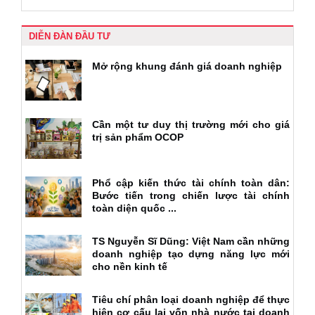
DIỄN ĐÀN ĐẦU TƯ
Mở rộng khung đánh giá doanh nghiệp
Cần một tư duy thị trường mới cho giá
trị sản phẩm OCOP
Phổ cập kiến thức tài chính toàn dân:
Bước tiến trong chiến lược tài chính
toàn diện quốc ...
TS Nguyễn Sĩ Dũng: Việt Nam cần những
doanh nghiệp tạo dựng năng lực mới
cho nền kinh tế
Tiêu chí phân loại doanh nghiệp để thực
hiện cơ cấu lại vốn nhà nước tại doanh