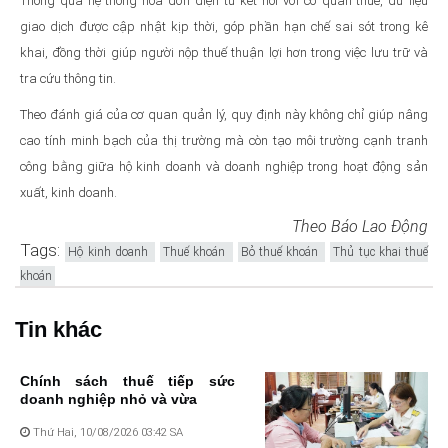
Thông qua hệ thống hóa đơn điện tử kết nối với cơ quan thuế, dữ liệu
giao dịch được cập nhật kịp thời, góp phần hạn chế sai sót trong kê
khai, đồng thời giúp người nộp thuế thuận lợi hơn trong việc lưu trữ và
tra cứu thông tin.
Theo đánh giá của cơ quan quản lý, quy định này không chỉ giúp nâng
cao tính minh bạch của thị trường mà còn tạo môi trường cạnh tranh
công bằng giữa hộ kinh doanh và doanh nghiệp trong hoạt động sản
xuất, kinh doanh.
Theo Báo Lao Động
Tags:
Hộ kinh doanh
Thuế khoán
Bỏ thuế khoán
Thủ tục khai thuế
khoán
Tin khác
Chính sách thuế tiếp sức
doanh nghiệp nhỏ và vừa
Thứ Hai, 10/08/2026 03:42 SA