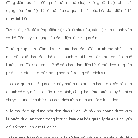
đồng đến dưới 1 tỉ đồng mỗi năm, pháp luật không bắt buộc phải sử
dụng hóa đơn điện tử có mã của cơ quan thuế hoặc hóa đơn điện tử từ
máy tính tiền.
Tuy nhiên, nếu đáp ứng điều kiện và có nhu cầu, các hộ kinh doanh vẫn
có thể đăng ký sử dụng hóa đơn điện tử theo quy định.
Trường hợp chưa đăng ký sử dụng hóa đơn điện tử nhưng phát sinh
nhu cầu xuất hóa đơn, hộ kinh doanh phải thực hiện khai và nộp thuế
trước, sau đó cơ quan thuế sẽ cấp hóa đơn điện tử có mã theo từng lần
phát sinh giao dịch bán hàng hóa hoặc cung cấp dịch vụ.
Theo cơ quan thuế, quy định này nhằm tạo sự linh hoạt cho các hộ kinh
doanh có quy mô nhỏ hoặc trung bình, đồng thời từng bước khuyến khích
chuyển sang hình thức hóa đơn điện tử trong hoạt động kinh doanh.
Việc mở rộng áp dụng hóa đơn điện tử đối với hộ kinh doanh được xem
là bước đi quan trọng trong lộ trình hiện đại hóa quản lý thuế và chuyển
đổi số trong lĩnh vực tài chính.