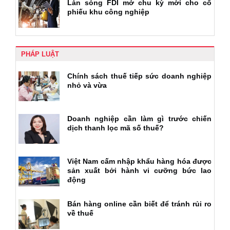
Làn sóng FDI mở chu kỳ mới cho cổ
phiếu khu công nghiệp
PHÁP LUẬT
Chính sách thuế tiếp sức doanh nghiệp
nhỏ và vừa
Doanh nghiệp cần làm gì trước chiến
dịch thanh lọc mã số thuế?
Việt Nam cấm nhập khẩu hàng hóa được
sản xuất bởi hành vi cưỡng bức lao
động
Bán hàng online cần biết để tránh rủi ro
về thuế