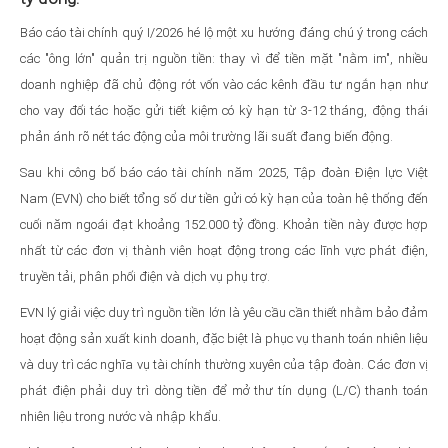
Báo cáo tài chính quý I/2026 hé lộ một xu hướng đáng chú ý trong cách
các "ông lớn" quản trị nguồn tiền: thay vì để tiền mặt "nằm im", nhiều
doanh nghiệp đã chủ động rót vốn vào các kênh đầu tư ngắn hạn như
cho vay đối tác hoặc gửi tiết kiệm có kỳ hạn từ 3-12 tháng, động thái
phản ánh rõ nét tác động của môi trường lãi suất đang biến động.
Sau khi công bố báo cáo tài chính năm 2025, Tập đoàn Điện lực Việt
Nam (EVN) cho biết tổng số dư tiền gửi có kỳ hạn của toàn hệ thống đến
cuối năm ngoái đạt khoảng 152.000 tỷ đồng. Khoản tiền này được hợp
nhất từ các đơn vị thành viên hoạt động trong các lĩnh vực phát điện,
truyền tải, phân phối điện và dịch vụ phụ trợ.
EVN lý giải việc duy trì nguồn tiền lớn là yêu cầu cần thiết nhằm bảo đảm
hoạt động sản xuất kinh doanh, đặc biệt là phục vụ thanh toán nhiên liệu
và duy trì các nghĩa vụ tài chính thường xuyên của tập đoàn. Các đơn vị
phát điện phải duy trì dòng tiền để mở thư tín dụng (L/C) thanh toán
nhiên liệu trong nước và nhập khẩu.