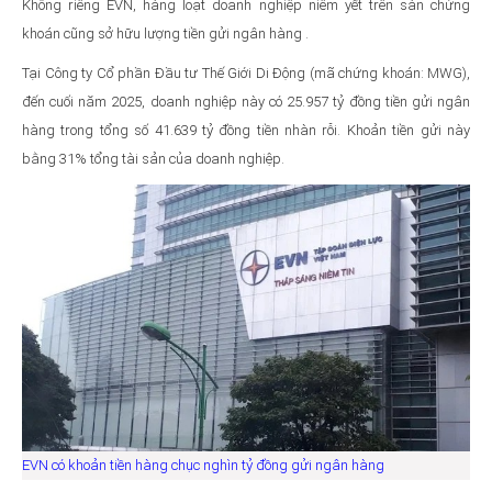
Không riêng EVN, hàng loạt doanh nghiệp niêm yết trên sàn chứng
khoán cũng sở hữu lượng tiền gửi ngân hàng .
Tại Công ty Cổ phần Đầu tư Thế Giới Di Động (mã chứng khoán: MWG),
đến cuối năm 2025, doanh nghiệp này có 25.957 tỷ đồng tiền gửi ngân
hàng trong tổng số 41.639 tỷ đồng tiền nhàn rỗi. Khoản tiền gửi này
bằng 31% tổng tài sản của doanh nghiệp.
EVN có khoản tiền hàng chục nghìn tỷ đồng gửi ngân hàng