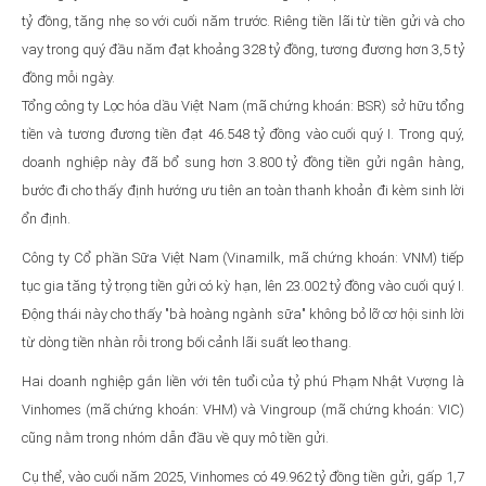
tỷ đồng, tăng nhẹ so với cuối năm trước. Riêng tiền lãi từ tiền gửi và cho
vay trong quý đầu năm đạt khoảng 328 tỷ đồng, tương đương hơn 3,5 tỷ
đồng mỗi ngày.
Tổng công ty Lọc hóa dầu Việt Nam (mã chứng khoán: BSR) sở hữu tổng
tiền và tương đương tiền đạt 46.548 tỷ đồng vào cuối quý I. Trong quý,
doanh nghiệp này đã bổ sung hơn 3.800 tỷ đồng tiền gửi ngân hàng,
bước đi cho thấy định hướng ưu tiên an toàn thanh khoản đi kèm sinh lời
ổn định.
Công ty Cổ phần Sữa Việt Nam (Vinamilk, mã chứng khoán: VNM) tiếp
tục gia tăng tỷ trọng tiền gửi có kỳ hạn, lên 23.002 tỷ đồng vào cuối quý I.
Động thái này cho thấy "bà hoàng ngành sữa" không bỏ lỡ cơ hội sinh lời
từ dòng tiền nhàn rỗi trong bối cảnh lãi suất leo thang.
Hai doanh nghiệp gắn liền với tên tuổi của tỷ phú Phạm Nhật Vượng là
Vinhomes (mã chứng khoán: VHM) và Vingroup (mã chứng khoán: VIC)
cũng nằm trong nhóm dẫn đầu về quy mô tiền gửi.
Cụ thể, vào cuối năm 2025, Vinhomes có 49.962 tỷ đồng tiền gửi, gấp 1,7