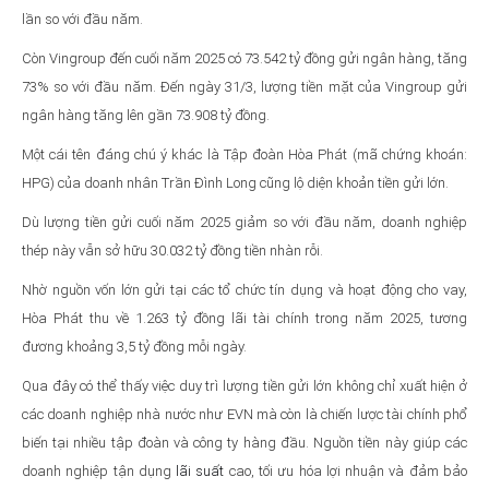
lần so với đầu năm.
Còn Vingroup đến cuối năm 2025 có 73.542 tỷ đồng gửi ngân hàng, tăng
73% so với đầu năm. Đến ngày 31/3, lượng tiền mặt của Vingroup gửi
ngân hàng tăng lên gần 73.908 tỷ đồng.
Một cái tên đáng chú ý khác là Tập đoàn Hòa Phát (mã chứng khoán:
HPG) của doanh nhân Trần Đình Long cũng lộ diện khoản tiền gửi lớn.
Dù lượng tiền gửi cuối năm 2025 giảm so với đầu năm, doanh nghiệp
thép này vẫn sở hữu 30.032 tỷ đồng tiền nhàn rỗi.
Nhờ nguồn vốn lớn gửi tại các tổ chức tín dụng và hoạt động cho vay,
Hòa Phát thu về 1.263 tỷ đồng lãi tài chính trong năm 2025, tương
đương khoảng 3,5 tỷ đồng mỗi ngày.
Qua đây có thể thấy việc duy trì lượng tiền gửi lớn không chỉ xuất hiện ở
các doanh nghiệp nhà nước như EVN mà còn là chiến lược tài chính phổ
biến tại nhiều tập đoàn và công ty hàng đầu. Nguồn tiền này giúp các
doanh nghiệp tận dụng
lãi suất
cao, tối ưu hóa lợi nhuận và đảm bảo