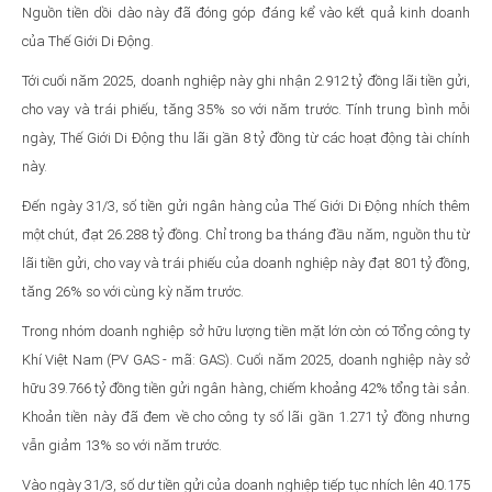
Nguồn tiền dồi dào này đã đóng góp đáng kể vào kết quả kinh doanh
của Thế Giới Di Động.
Tới cuối năm 2025, doanh nghiệp này ghi nhận 2.912 tỷ đồng lãi tiền gửi,
cho vay và trái phiếu, tăng 35% so với năm trước. Tính trung bình mỗi
ngày, Thế Giới Di Động thu lãi gần 8 tỷ đồng từ các hoạt động tài chính
này.
Đến ngày 31/3, số tiền gửi ngân hàng của Thế Giới Di Động nhích thêm
một chút, đạt 26.288 tỷ đồng. Chỉ trong ba tháng đầu năm, nguồn thu từ
lãi tiền gửi, cho vay và trái phiếu của doanh nghiệp này đạt 801 tỷ đồng,
tăng 26% so với cùng kỳ năm trước.
Trong nhóm doanh nghiệp sở hữu lượng tiền mặt lớn còn có Tổng công ty
Khí Việt Nam (PV GAS - mã: GAS). Cuối năm 2025, doanh nghiệp này sở
hữu 39.766 tỷ đồng tiền gửi ngân hàng, chiếm khoảng 42% tổng tài sản.
Khoản tiền này đã đem về cho công ty số lãi gần 1.271 tỷ đồng nhưng
vẫn giảm 13% so với năm trước.
Vào ngày 31/3, số dư tiền gửi của doanh nghiệp tiếp tục nhích lên 40.175