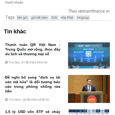
thanh khoản.
Theo vietnamfinance.vn
Tags:
tiền gửi
gửi tiết kiệm
EVN
Hòa Phát
Vingroup
Tin khác
Thanh toán QR Việt Nam -
Trung Quốc mở rộng, thúc đẩy
du lịch và thương mại số
Thứ Sáu, 07/08/2026 04:56 SA
Đề nghị bổ sung "dịch vụ tài
sản mã hóa" là đối tượng báo
cáo trong phòng chống rửa
tiền
Thứ Năm, 06/08/2026 04:58 SA
1,5 tỷ USD vốn ETF sẽ chảy