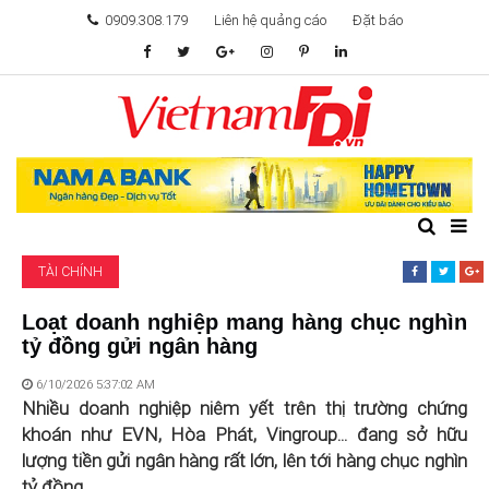
0909.308.179
Liên hệ quảng cáo
Đặt báo
TÂM ĐIỂM ĐẦU TƯ
TÀI CHÍNH
BẤT ĐỘNG SẢN
TÀI CHÍNH
KHỞI NGHIỆP
Loạt doanh nghiệp mang hàng chục nghìn
tỷ đồng gửi ngân hàng
GIẢI TRÍ & CÔNG NGHỆ
6/10/2026 5:37:02 AM
Nhiều doanh nghiệp niêm yết trên thị trường chứng
khoán như EVN, Hòa Phát, Vingroup... đang sở hữu
lượng tiền gửi ngân hàng rất lớn, lên tới hàng chục nghìn
tỷ đồng.