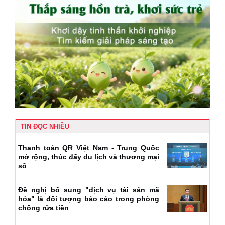
TIN ĐỌC NHIỀU
Thanh toán QR Việt Nam - Trung Quốc
mở rộng, thúc đẩy du lịch và thương mại
số
Đề nghị bổ sung "dịch vụ tài sản mã
hóa" là đối tượng báo cáo trong phòng
chống rửa tiền